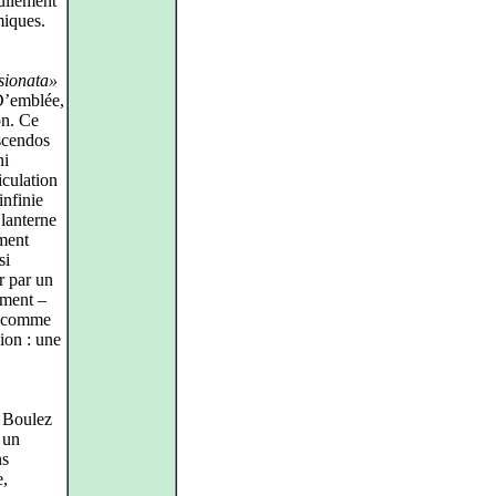
nullement
miques.
sionata»
 D’emblée,
on. Ce
escendos
ni
iculation
infinie
 lanterne
ement
si
r par un
ement –
pe comme
ion : une
 Boulez
 un
ns
e,