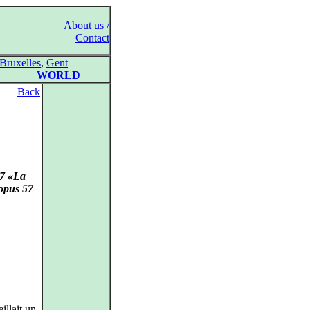
About us /
Contact
Bruxelles
,
Gent
WORLD
Back
17 «La
 opus 57
eillait un