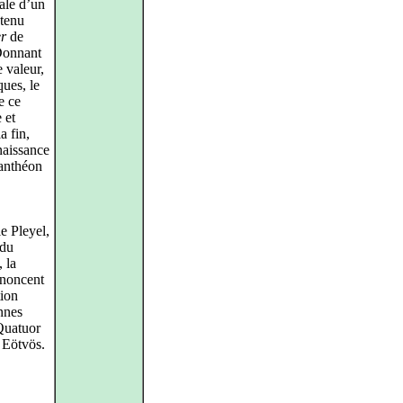
ale d’un
 tenu
r
de
Donnant
e valeur,
ues, le
e ce
 et
a fin,
naissance
panthéon
e Pleyel,
du
 la
nnoncent
tion
nnes
 Quatuor
 Eötvös.