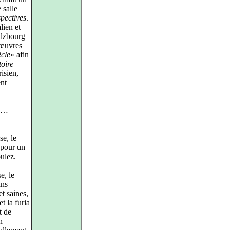
 salle
spectives
.
lien et
alzbourg
d’œuvres
ècle
» afin
toire
isien,
ent
nn…
e, le
 pour un
ulez.
e, le
ans
et saines,
t la furia
t de
n