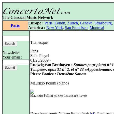
The Classical Music Network
Europe :
Paris
,
Londn
,
Zurich
,
Geneva
,
Strasbourg
,
Paris
America :
New York
,
San Francisco
,
Montreal
Titanesque
Paris
Newsletter
Salle Pleyel
Your email :
01/25/2009 -
Ludwig van Beethoven :
Sonates pour piano n° 
Tempête», opus 31 n° 2, et n° 23 «Appassionata»,
Pierre Boulez :
Deuxième Sonate
Maurizio Pollini (piano)
Maurizio Pollini
(© Fred Toulet/Salle Pleyel)
Deux jours après Nelson Freire (voir
ici
), Paris accu