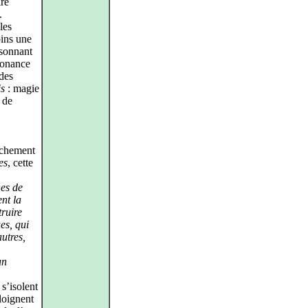
ire
.
les
oins une
ésonnant
sonance
 des
is
: magie
 de
ichement
es
, cette
hes de
nt la
truire
es, qui
utres,
un
 s’isolent
loignent