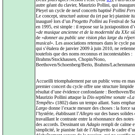
autre géant du clavier, Maurizio Pollini, qui inaugure
Pleyel un cycle de neuf concerts baptisé
Pollini Per
Le concept, structuré autour du (et par le) pianiste ita
inauguré lors d’un
Progetto Pollini
au Festival de S
en 1995, est simple : il repose sur la juxtaposition 
«
de musique ancienne et de la modernité du XXe si
de «
donner au public une vision plus large du réper
musical
». Les associations retenues dans le cycle par
qui s’étalera de janvier 2009 à juin 2010, ne retienn
toutefois que des noms reconnus et incontestables :
Brahms/Stockhausen, Chopin/Nono,
Beethoven/Schoenberg/Berio, Brahms/Lachenma
Accueilli triomphalement par un public venu en mass
premier concert du cycle offre une structure limpide
résultat d’une évidence confondante : Beethoven/Bo
Maurizio Pollini attaque la
Dix-septième sonate «La
Tempête»
(1802) dans un tempo allant. Sans emphas
Largo
donne l’exacte mesure des choses : la force s
l’hystérie, établissant l’
Allegro
sur des bases solides 
travaillant le contraste entre la résonnance des notes e
des accords. Dessinant un
Adagio
rempli de calme e
simplicité, le pianiste fait de l’
Allegretto
le cadre d’u