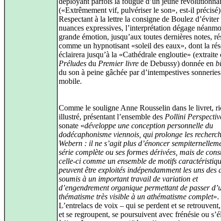
déployant parfois la fougue d’un jeune révolutionna
(«Extrêmement vif, pulvériser le son», est-il précisé)
Respectant à la lettre la consigne de Boulez d’éviter 
nuances expressives, l’interprétation dégage néanm
grande émotion, jusqu’aux toutes dernières notes, r
comme un hypnotisant «soleil des eaux», dont la ré
éclairera jusqu’à la «Cathédrale engloutie» (extraite
Préludes
du
Premier livre
de Debussy) donnée en
b
du son à peine gâchée par d’intempestives sonneries
mobile.
Comme le souligne Anne Rousselin dans le livret, r
illustré, présentant l’ensemble des
Pollini Perspectiv
sonate «
développe une conception personnelle du
dodécaphonisme viennois, qui prolonge les recherc
Webern : il ne s’agit plus d’énoncer sempiternelleme
série complète ou ses formes dérivées, mais de cons
celle-ci comme un ensemble de motifs caractéristiqu
peuvent être exploités indépendamment les uns des a
soumis à un important travail de variation et
d’engendrement organique permettant de passer d’
thématisme très visible à un athématisme complet
».
L’entrelacs de voix – qui se perdent et se retrouvent,
et se regroupent, se poursuivent avec frénésie ou s’é