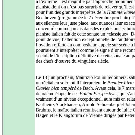
à l’extrême – est magnifié par l’approche monument
pianiste dont on n’est pas surpris de relever qu’il est
pour l’un des grands interprètes de la
Hammerklavie
Beethoven (programmée le 7 décembre prochain). 
aux silences leur juste place, aux nuances leur exact
concentré comme jamais dans les explosions rythmiq
pianiste italien fait de cette sonate un «classique». D
point de vue, l’attention exceptionnelle de l’auditoire
l’ovation offerte au compositeur, appelé sur scène à l
pourraient s’interpréter comme le signe d’une recon
: celui de l’inscription définitive de cette sonate au 
des chefs d’œuvre du vingtième siècle.
Le 13 juin prochain, Maurizio Pollini redonnera, sall
un récital en solo, où il interprètera le
Premier Livre
Clavier bien tempéré
de Bach. Avant cela, le 7 mars,
deuxième étape de ces
Pollini Perspectives
, qui s’a
vraiment d’un niveau exceptionnel, aura mis en rela
Karlheinz Stockhausen, Arnold Schoenberg et Joha
Brahms, le maître italien réunissant autour de lui le
Hagen et le Klangforum de Vienne dirigés par Peter