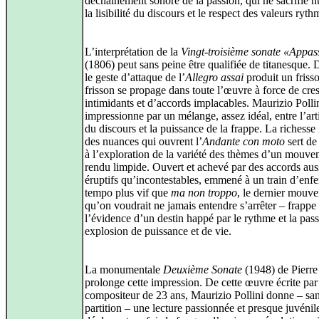
déchaînement sonore de la passion, qui ne sacrifie 
la lisibilité du discours et le respect des valeurs ryth
L’interprétation de la
Vingt-troisième sonate «Appas
(1806) peut sans peine être qualifiée de titanesque.
le geste d’attaque de l’
Allegro assai
produit un friss
frisson se propage dans toute l’œuvre à force de cr
intimidants et d’accords implacables. Maurizio Polli
impressionne par un mélange, assez idéal, entre l’art
du discours et la puissance de la frappe. La richesse 
des nuances qui ouvrent l’
Andante con moto
sert de
à l’exploration de la variété des thèmes d’un mouv
rendu limpide. Ouvert et achevé par des accords aus
éruptifs qu’incontestables, emmené à un train d’enfe
tempo plus vif que
ma non troppo
, le dernier mouv
qu’on voudrait ne jamais entendre s’arrêter – frap
l’évidence d’un destin happé par le rythme et la pass
explosion de puissance et de vie.
La monumentale
Deuxième Sonate
(1948) de Pierre
prolonge cette impression. De cette œuvre écrite par
compositeur de 23 ans, Maurizio Pollini donne – sa
partition – une lecture passionnée et presque juvénil