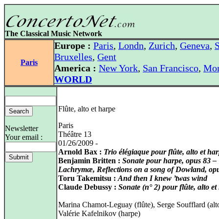
The Classical Music Network
Europe :
Paris
,
Londn
,
Zurich
,
Geneva
,
S
Bruxelles
,
Gent
Paris
America :
New York
,
San Francisco
,
Mon
WORLD
Flûte, alto et harpe
Paris
Newsletter
Théâtre 13
Your email :
01/26/2009 -
Arnold Bax :
Trio élégiaque pour flûte, alto et ha
Benjamin Britten :
Sonate pour harpe, opus 83 –
Lachrymæ, Reflections on a song of Dowland, op
Toru Takemitsu :
And then I knew ’twas wind
Claude Debussy :
Sonate (n° 2) pour flûte, alto et
Marina Chamot-Leguay (flûte), Serge Soufflard (alt
Valérie Kafelnikov (harpe)