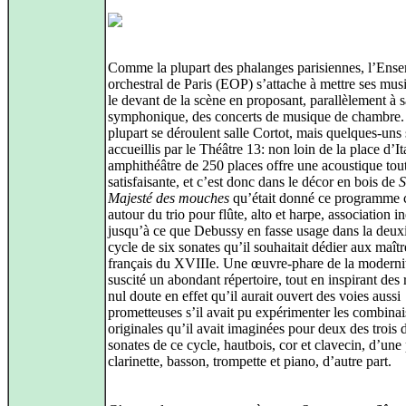
Comme la plupart des phalanges parisiennes, l’Ens
orchestral de Paris (EOP) s’attache à mettre ses mus
le devant de la scène en proposant, parallèlement à s
symphonique, des concerts de musique de chambre.
plupart se déroulent salle Cortot, mais quelques-uns
accueillis par le Théâtre 13: non loin de la place d’Ita
amphithéâtre de 250 places offre une acoustique tout 
satisfaisante, et c’est donc dans le décor en bois de
S
Majesté des mouches
qu’était donné ce programme c
autour du trio pour flûte, alto et harpe, association in
jusqu’à ce que Debussy en fasse usage dans la deu
cycle de six sonates qu’il souhaitait dédier aux maîtr
français du XVIIIe. Une œuvre-phare de la modernit
suscité un abondant répertoire, tout en inspirant des 
nul doute en effet qu’il aurait ouvert des voies aussi
prometteuses s’il avait pu expérimenter les combina
originales qu’il avait imaginées pour deux des trois 
sonates de ce cycle, hautbois, cor et clavecin, d’une 
clarinette, basson, trompette et piano, d’autre part.