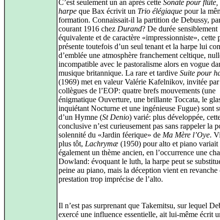
C’est seulement un an après cette
Sonate pour flûte, 
harpe
que Bax écrivit un
Trio élégiaque
pour la mê
formation. Connaissait-il la partition de Debussy, pa
courant 1916 chez
Durand
? De durée sensiblement
équivalente et de caractère «impressionniste», cette 
présente toutefois d’un seul tenant et la harpe lui co
d’emblée une atmosphère franchement celtique, nul
incompatible avec le pastoralisme alors en vogue da
musique britannique. La rare et tardive
Suite pour h
(1969) met en valeur Valérie Kafelnikov, invitée par
collègues de l’EOP: quatre brefs mouvements (une
énigmatique Ouverture, une brillante Toccata, le gla
inquiétant Nocturne et une ingénieuse Fugue) sont s
d’un Hymne (
St Denio
) varié: plus développée, cett
conclusive n’est curieusement pas sans rappeler la p
solennité du «Jardin féerique» de
Ma Mère l’Oye
. V
plus tôt,
Lachrymæ
(1950) pour alto et piano variait
également un thème ancien, en l’occurrence une ch
Dowland: évoquant le luth, la harpe peut se substitu
peine au piano, mais la déception vient en revanche 
prestation trop imprécise de l’alto.
Il n’est pas surprenant que Takemitsu, sur lequel De
exercé une influence essentielle, ait lui-même écrit