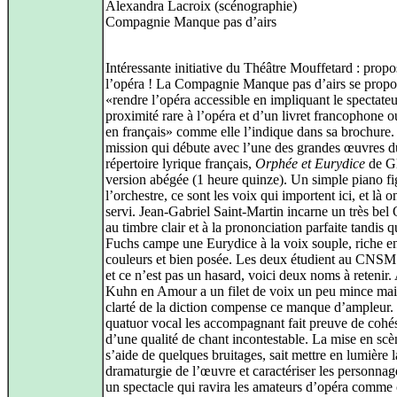
Alexandra Lacroix (scénographie)
Compagnie Manque pas d’airs
Intéressante initiative du Théâtre Mouffetard : propo
l’opéra ! La Compagnie Manque pas d’airs se propo
«rendre l’opéra accessible en impliquant le spectate
proximité rare à l’opéra et d’un livret francophone o
en français» comme elle l’indique dans sa brochure
mission qui débute avec l’une des grandes œuvres d
répertoire lyrique français,
Orphée et Eurydice
de Gl
version abégée (1 heure quinze). Un simple piano fi
l’orchestre, ce sont les voix qui importent ici, et là o
servi. Jean-Gabriel Saint-Martin incarne un très bel
au timbre clair et à la prononciation parfaite tandis q
Fuchs campe une Eurydice à la voix souple, riche e
couleurs et bien posée. Les deux étudient au CNSM
et ce n’est pas un hasard, voici deux noms à retenir.
Kuhn en Amour a un filet de voix un peu mince mai
clarté de la diction compense ce manque d’ampleur.
quatuor vocal les accompagnant fait preuve de cohés
d’une qualité de chant incontestable. La mise en scè
s’aide de quelques bruitages, sait mettre en lumière l
dramaturgie de l’œuvre et caractériser les personnag
un spectacle qui ravira les amateurs d’opéra comme