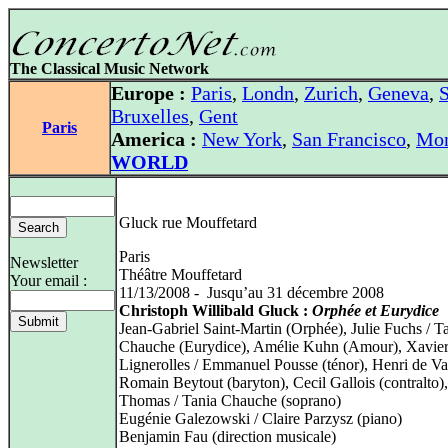
The Classical Music Network
Europe :
Paris
,
Londn
,
Zurich
,
Geneva
,
S
Bruxelles
,
Gent
Paris
America :
New York
,
San Francisco
,
Mon
WORLD
Gluck rue Mouffetard
Paris
Newsletter
Théâtre Mouffetard
Your email :
11/13/2008 - Jusqu’au 31 décembre 2008
Christoph Willibald Gluck :
Orphée et Eurydice
Jean-Gabriel Saint-Martin (Orphée), Julie Fuchs / T
Chauche (Eurydice), Amélie Kuhn (Amour), Xavier
Lignerolles / Emmanuel Pousse (ténor), Henri de Vas
Romain Beytout (baryton), Cecil Gallois (contralto),
Thomas / Tania Chauche (soprano)
Eugénie Galezowski / Claire Parzysz (piano)
Benjamin Fau (direction musicale)