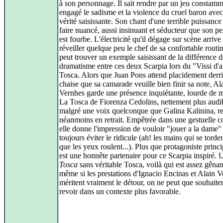
à son personnage. Il sait rendre par un jeu constam
engagé le sadisme et la violence du cruel baron ave
vérité saisissante. Son chant d'une terrible puissance 
faire nuancé, aussi insinuant et séducteur que son p
est fourbe. L'électricité qu'il dégage sur scène arri
réveiller quelque peu le chef de sa confortable routi
peut trouver un exemple saisissant de la différence d
dramatisme entre ces deux Scarpia lors du "Vissi d'a
Tosca. Alors que Juan Pons attend placidement derri
chaise que sa camarade veuille bien finir sa note, Al
Vernhes garde une présence inquiétante, lourde de 
La Tosca de Fiorenza Cedolins, nettement plus audi
malgré une voix quelconque que Galina Kalinina, re
néanmoins en retrait. Empêtrée dans une gestuelle 
elle donne l'impression de vouloir "jouer a la dame"
toujours éviter le ridicule (ah! les mains qui se torde
que les yeux roulent...). Plus que protagoniste princi
est une honnête partenaire pour ce Scarpia inspiré. 
Tosca
sans véritable Tosca, voilà qui est assez gênan
même si les prestations d'Ignacio Encinas et Alain 
méritent vraiment le détour, on ne peut que souhaiter
revoir dans un contexte plus favorable.