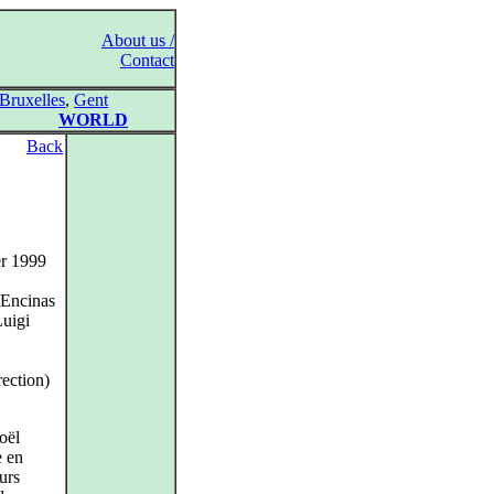
About us /
Contact
Bruxelles
,
Gent
WORLD
Back
er 1999
 Encinas
Luigi
rection)
oël
e en
urs