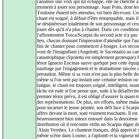
canaliser une voix qui lui échappe, elle ne cherche 
moment à jouer son personnage. Juan Pons, dont les
Toulouse étaient très attendus, est bien décevant. Ce
chant est soigné, à défaut d'être remarquable, mais i
se désintéresser totalement de son personnage et ces
jouer dès qu'il n'a plus à chanter. Dans ces condition
l'affrontement Tosca/Scarpia du second acte n'a pas
lieu, chacun donnant l'impression d'attendre que l'aut
fini de chanter pour commencer à bouger. Les secon
vont de l'insignifiant (Angelotti, le Sacristain) au ca
catastrophique (Spoletta est simplement grotesque).S
ténor Ignacio Encinas sauve quelque peu cette équi
naufrage par l'engagement et le dramatisme sincère 
prestation. Même si sa voix n'est pas la plus belle 
même si l'on sent par instant une certaine tension ou
fatigue, le chant est toujours soigné, intelligent, nuan
tâche est rude si l'on pense que, suite à la désaffecti
premier ténor prévu, il est obligé d'assurer la quasi-to
des représentations. De plus, ses efforts, même malad
pour incarner le jeune peintre, son défi face à Scarpi
affres devant la mort, sont vraiment touchants. Il est
heureusement bien mieux entouré dans la deuxième
distribution où il rencontre enfin un Scarpia digne 
:Alain Vernhes. Le chanteur français, déjà apprécié s
même scène dans Louise, a l'aplomb et la vigueur né