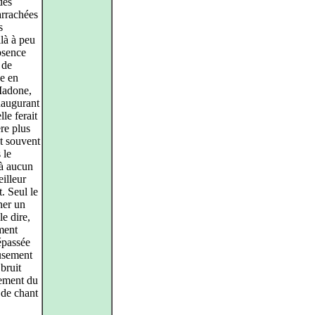
des
arrachées
s
là à peu
absence
 de
se en
 Madone,
inaugurant
lle ferait
re plus
t souvent
 le
 à aucun
illeur
. Seul le
ner un
le dire,
ment
épassée
eusement
 bruit
sement du
 de chant