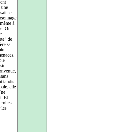
ment
c une
sait se
ersonnage
ve même à
ne. On
e
rte" de
ère sa
ain
menaces.
ble
ste
convenue,
 sans
nt tandis
pale, elle
Une
t. Et
Vernhes
 les