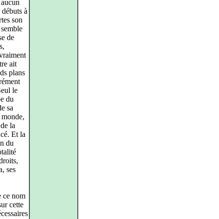
à aucun
 débuts à
rtes son
l semble
se de
s,
 vraiment
re ait
ds plans
rrément
eul le
pe du
de sa
du monde,
 de la
cé. Et la
on du
talité
roits,
a, ses
de ce nom
ur cette
cessaires