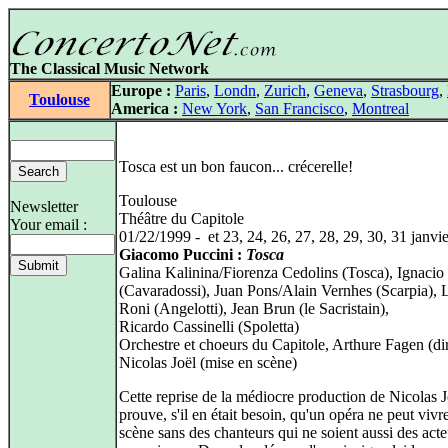
The Classical Music Network
Europe :
Paris
,
Londn
,
Zurich
,
Geneva
,
Strasbourg
,
Toulouse
America :
New York
,
San Francisco
,
Montreal
Tosca est un bon faucon... crécerelle!
Toulouse
Newsletter
Théâtre du Capitole
Your email :
01/22/1999 - et 23, 24, 26, 27, 28, 29, 30, 31 janvi
Giacomo Puccini :
Tosca
Galina Kalinina/Fiorenza Cedolins (Tosca), Ignacio
(Cavaradossi), Juan Pons/Alain Vernhes (Scarpia), 
Roni (Angelotti), Jean Brun (le Sacristain),
Ricardo Cassinelli (Spoletta)
Orchestre et choeurs du Capitole, Arthure Fagen (di
Nicolas Joël (mise en scène)
Cette reprise de la médiocre production de Nicolas J
prouve, s'il en était besoin, qu'un opéra ne peut vivr
scène sans des chanteurs qui ne soient aussi des acte