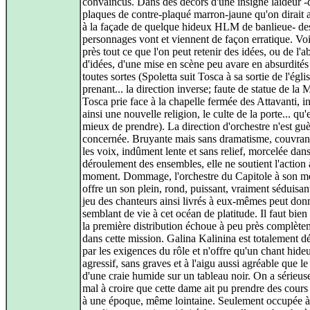
convaincus. Dans des décors d'une insigne laideur -
plaques de contre-plaqué marron-jaune qu'on dirait 
à la façade de quelque hideux HLM de banlieue- de
personnages vont et viennent de façon erratique. Voi
près tout ce que l'on peut retenir des idées, ou de l'
d'idées, d'une mise en scène peu avare en absurdités
toutes sortes (Spoletta suit Tosca à sa sortie de l'égli
prenant... la direction inverse; faute de statue de la
Tosca prie face à la chapelle fermée des Attavanti, 
ainsi une nouvelle religion, le culte de la porte... qu'e
mieux de prendre). La direction d'orchestre n'est guè
concernée. Bruyante mais sans dramatisme, couvran
les voix, indûment lente et sans relief, morcelée dans
déroulement des ensembles, elle ne soutient l'action
moment. Dommage, l'orchestre du Capitole à son me
offre un son plein, rond, puissant, vraiment séduisant
jeu des chanteurs ainsi livrés à eux-mêmes peut don
semblant de vie à cet océan de platitude. Il faut bien 
la première distribution échoue à peu près complète
dans cette mission. Galina Kalinina est totalement d
par les exigences du rôle et n'offre qu'un chant hid
agressif, sans graves et à l'aigu aussi agréable que le
d'une craie humide sur un tableau noir. On a sérieu
mal à croire que cette dame ait pu prendre des cours
à une époque, même lointaine. Seulement occupée à