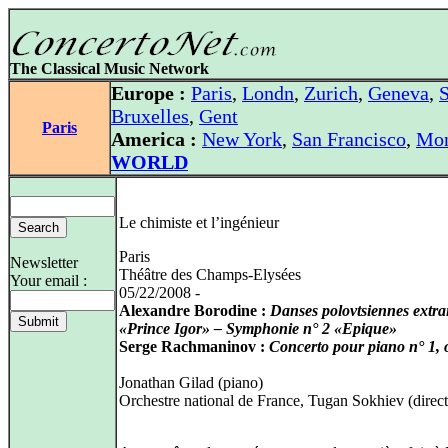
The Classical Music Network
Europe :
Paris
,
Londn
,
Zurich
,
Geneva
,
S
Bruxelles
,
Gent
Paris
America :
New York
,
San Francisco
,
Mon
WORLD
Le chimiste et l’ingénieur
Paris
Newsletter
Théâtre des Champs-Elysées
Your email :
05/22/2008 -
Alexandre Borodine :
Danses polovtsiennes extra
«Prince Igor» – Symphonie n° 2 «Epique»
Serge Rachmaninov :
Concerto pour piano n° 1, 
Jonathan Gilad (piano)
Orchestre national de France, Tugan Sokhiev (direct