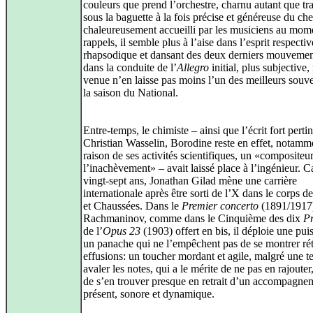
couleurs que prend l’orchestre, charnu autant que tr
sous la baguette à la fois précise et généreuse du che
chaleureusement accueilli par les musiciens au mom
rappels, il semble plus à l’aise dans l’esprit respect
rhapsodique et dansant des deux derniers mouvemen
dans la conduite de l’
Allegro
initial, plus subjective,
venue n’en laisse pas moins l’un des meilleurs souve
la saison du National.
Entre-temps, le chimiste – ainsi que l’écrit fort per
Christian Wasselin, Borodine reste en effet, notamm
raison de ses activités scientifiques, un «compositeu
l’inachèvement» – avait laissé place à l’ingénieur. C
vingt-sept ans, Jonathan Gilad mène une carrière
internationale après être sorti de l’X dans le corps d
et Chaussées. Dans le
Premier concerto
(1891/1917
Rachmaninov, comme dans le Cinquième des dix
Pr
de l’
Opus 23
(1903) offert en bis, il déploie une pui
un panache qui ne l’empêchent pas de se montrer rét
effusions: un toucher mordant et agile, malgré une 
avaler les notes, qui a le mérite de ne pas en rajouter
de s’en trouver presque en retrait d’un accompagnem
présent, sonore et dynamique.