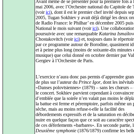
Avant même de se présenter pour la première fois à 
mai 2006, avec l’Orchestre national du Capitole de
(voir
ici
), dont il est le premier chef invité depuis s
2005, Tugan Sokhiev y avait déjà dirigé les deux or
de Radio France: le Philhar’ en décembre 2005 puis
National le mois suivant (voir
ici
). Une collaboratio
poursuivie avec une remarquable
Katarina Ismaïlov
Chostakovitch (voir
ici
) et, toujours dans le répertoir
par ce programme autour de Borodine, quasiment id
et à peine plus long (moins de soixante-dix minutes 
musique) que celui donné en octobre dernier par Va
Gergiev à l’Orchestre de Paris.
L’exercice n’aura donc pas permis d’apprendre gra
de plus sur l’auteur du
Prince Igor
, dont les inévitab
«Danses polovtsiennes» (1879) – sans les chœurs –
le concert. Sokhiev parvient cependant à convaincre
d’emblée que la soirée n’en valait pas moins le dép
la battue est ferme et péremptoire, parfois même un
sèche, mais au moins refuse-t-elle la facilité des
débordements expressifs et de la saturation en décibe
nuire en quelque façon que ce soit au caractère spec
de ces déferlements «barbares». En seconde partie, l
Deuxième symphonie
(1876/1879) confirme les bell