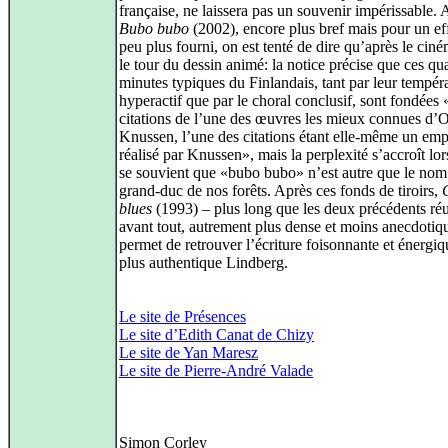
française, ne laissera pas un souvenir impérissable.
Bubo bubo
(2002), encore plus bref mais pour un eff
peu plus fourni, on est tenté de dire qu’après le ciné
le tour du dessin animé: la notice précise que ces qu
minutes typiques du Finlandais, tant par leur tempé
hyperactif que par le choral conclusif, sont fondées
citations de l’une des œuvres les mieux connues d’O
Knussen, l’une des citations étant elle-même un em
réalisé par Knussen», mais la perplexité s’accroît lo
se souvient que «bubo bubo» n’est autre que le nom
grand-duc de nos forêts. Après ces fonds de tiroirs,
blues
(1993) – plus long que les deux précédents réu
avant tout, autrement plus dense et moins anecdotiq
permet de retrouver l’écriture foisonnante et énergi
plus authentique Lindberg.
Le site de Présences
Le site d’Edith Canat de Chizy
Le site de Yan Maresz
Le site de Pierre-André Valade
Simon Corley