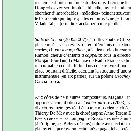
recherche d’une continuité du discours, bien que le
Hongrois, avec son ironie habituelle, invite l’auditeu
chercher d’improbables «mélodies» peinant souvent 
le halo contrapuntique qui les entoure. Une partitio
Valade fait, à juste titre, acclamer par le public.
Suite de la nuit
(2005/2007) d’Edith Canat de Chizy
plusieurs états successifs: chœur d’enfants et sextuor
cordes, chœur
a cappella
et, à la demande du regret
Ramon, chœur d’enfants
a cappella
: sous la directi
Morgan Jourdain, la Maîtrise de Radio France se tir
remarquablement d’affaire dans cette œuvre d’une m
place pourtant difficile, adoptant la structure d’une s
instrumentale (en six parties) sur un poème (
Noche
)
Garcia Lorca.
Aux côtés de neuf autres compositeurs, Magnus Lin
apporté sa contribution à
Counter phrases
(2003), sé
dix courts-métrages réalisés par le musicien et cinéas
Thierry De Mey avec la chorégraphe Anne Teresa 
Keersmaeker et sa compagnie Rosas: destinée à un
(à l’origine, les Belges d’Ictus) coloré avec éclat par
pianos et la percussion, cette brève page, ici en créa