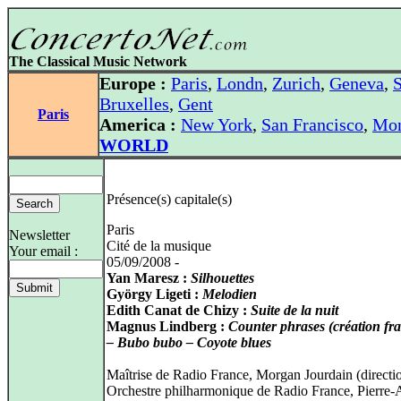
The Classical Music Network
Europe :
Paris
,
Londn
,
Zurich
,
Geneva
,
S
Bruxelles
,
Gent
Paris
America :
New York
,
San Francisco
,
Mon
WORLD
Présence(s) capitale(s)
Paris
Newsletter
Cité de la musique
Your email :
05/09/2008 -
Yan Maresz :
Silhouettes
György Ligeti :
Melodien
Edith Canat de Chizy :
Suite de la nuit
Magnus Lindberg :
Counter phrases (création fra
– Bubo bubo – Coyote blues
Maîtrise de Radio France, Morgan Jourdain (directio
Orchestre philharmonique de Radio France, Pierre-