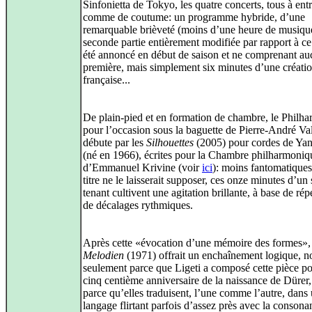
Sinfonietta de Tokyo, les quatre concerts, tous à entr
comme de coutume: un programme hybride, d’une
remarquable brièveté (moins d’une heure de musique
seconde partie entièrement modifiée par rapport à ce
été annoncé en début de saison et ne comprenant a
première, mais simplement six minutes d’une créati
française...
De plain-pied et en formation de chambre, le Philhar
pour l’occasion sous la baguette de Pierre-André Va
débute par les
Silhouettes
(2005) pour cordes de Ya
(né en 1966), écrites pour la Chambre philharmoniq
d’Emmanuel Krivine (voir
ici
): moins fantomatiques
titre ne le laisserait supposer, ces onze minutes d’un 
tenant cultivent une agitation brillante, à base de répé
de décalages rythmiques.
Après cette «évocation d’une mémoire des formes»,
Melodien
(1971) offrait un enchaînement logique, n
seulement parce que Ligeti a composé cette pièce po
cinq centième anniversaire de la naissance de Dürer
parce qu’elles traduisent, l’une comme l’autre, dans
langage flirtant parfois d’assez près avec la consona