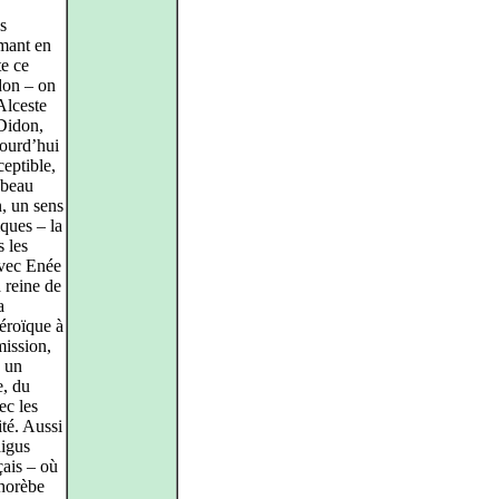
s
mant en
te ce
don – on
Alceste
 Didon,
jourd’hui
ceptible,
 beau
n, un sens
iques – la
 les
avec Enée
a reine de
a
héroïque à
mission,
é un
e, du
ec les
té. Aussi
aigus
çais – où
Chorèbe