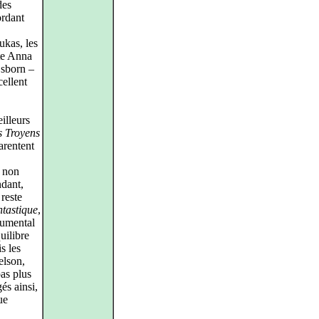
des
ordant
ukas, les
te Anna
Osborn –
cellent
illeurs
s Troyens
arentent
, non
ndant,
reste
tastique
,
trumental
uilibre
s les
elson,
pas plus
gés ainsi,
ue