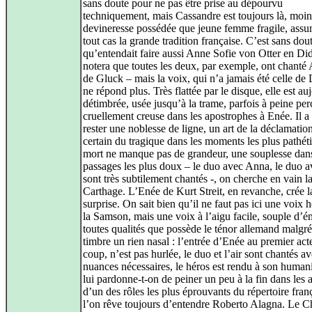
sans doute pour ne pas être prise au dépourvu
techniquement, mais Cassandre est toujours là, moin
devineresse possédée que jeune femme fragile, assu
tout cas la grande tradition française. C’est sans dou
qu’entendait faire aussi Anne Sofie von Otter en Di
notera que toutes les deux, par exemple, ont chanté 
de Gluck – mais la voix, qui n’a jamais été celle de
ne répond plus. Très flattée par le disque, elle est au
détimbrée, usée jusqu’à la trame, parfois à peine per
cruellement creuse dans les apostrophes à Enée. Il a
rester une noblesse de ligne, un art de la déclamatio
certain du tragique dans les moments les plus pathét
mort ne manque pas de grandeur, une souplesse dans
passages les plus doux – le duo avec Anna, le duo 
sont très subtilement chantés -, on cherche en vain l
Carthage. L’Enée de Kurt Streit, en revanche, crée l
surprise. On sait bien qu’il ne faut pas ici une voix 
la Samson, mais une voix à l’aigu facile, souple d’é
toutes qualités que possède le ténor allemand malgr
timbre un rien nasal : l’entrée d’Enée au premier act
coup, n’est pas hurlée, le duo et l’air sont chantés av
nuances nécessaires, le héros est rendu à son humani
lui pardonne-t-on de peiner un peu à la fin dans les 
d’un des rôles les plus éprouvants du répertoire fran
l’on rêve toujours d’entendre Roberto Alagna. Le 