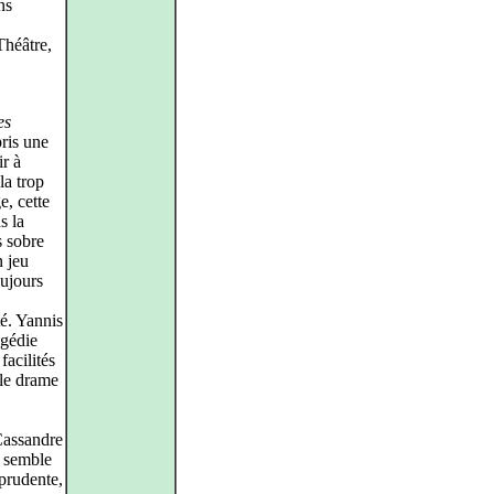
ns
héâtre,
es
ris une
ir à
la trop
e, cette
s la
s sobre
n jeu
oujours
té. Yannis
agédie
facilités
 le drame
 Cassandre
 semble
 prudente,