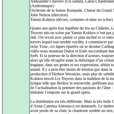
Aleksander Chaveev (Un soldat), Latou Chardonne
(Andromaque)
Orchestre de la Suisse Romande, Chœur du Grand T
John Nelson (direction)
Yannis Kokkos (décors, costumes et mise en scène)
Quatre ans après leur baptême du feu au Châtelet,
L
Troyens
mis en scène par Yannis Kokkos n’ont pas p
ride. On revoit avec plaisir ce plan incliné et ce miro
travers lequel tout semble vaciller, à commencer par 
riche Troie, ces lignes épurées où se dessine Carthag
vidéo nous montrant Didon et Enée succombant dan
forêt. Et la justesse de la direction d’acteurs, toujour
alors qu’elle récupère toute la rhétorique d’un certai
tragique, dans ses gestes et ses expressions, séduit t
autant. Il y a peut-être moins de tension que dans la
production d’Herbert Wernicke, mais plus de subtili
Kokkos inscrit
Les Troyens
dans la tradition de la tr
lyrique telle que Berlioz la renouvelle, préférant aux 
de l’actualisation la peinture des passions de l’âme :
intimiste l’emporte sur le grand opéra.
La distribution est très différente. Mais la très belle
d’Anna Caterina Antonacci est demeurée. Le timbre
avoir perdu de sa chair, la chanteuse semble un rien