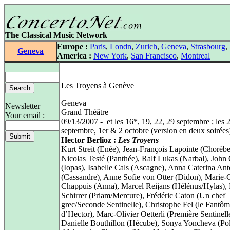
The Classical Music Network
Europe :
Paris
,
Londn
,
Zurich
,
Geneva
,
Strasbourg
,
Geneva
America :
New York
,
San Francisco
,
Montreal
Les Troyens à Genève
Geneva
Newsletter
Grand Théâtre
Your email :
09/13/2007 - et les 16*, 19, 22, 29 septembre ; les
septembre, 1er & 2 octobre (version en deux soirées
Hector Berlioz :
Les Troyens
Kurt Streit (Enée), Jean-François Lapointe (Chorèbe
Nicolas Testé (Panthée), Ralf Lukas (Narbal), John
(Iopas), Isabelle Cals (Ascagne), Anna Caterina An
(Cassandre), Anne Sofie von Otter (Didon), Marie-
Chappuis (Anna), Marcel Reijans (Hélénus/Hylas),
Schirrer (Priam/Mercure), Frédéric Caton (Un chef
grec/Seconde Sentinelle), Christophe Fel (le Fantô
d’Hector), Marc-Olivier Oetterli (Première Sentinell
Danielle Bouthillon (Hécube), Sonya Yoncheva (Po