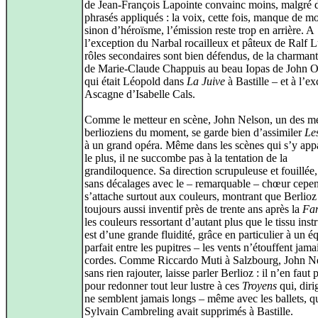
de Jean-François Lapointe convainc moins, malgré 
phrasés appliqués : la voix, cette fois, manque de m
sinon d’héroïsme, l’émission reste trop en arrière. A
l’exception du Narbal rocailleux et pâteux de Ralf L
rôles secondaires sont bien défendus, de la charman
de Marie-Claude Chappuis au beau Iopas de John 
qui était Léopold dans
La Juive
à Bastille – et à l’ex
Ascagne d’Isabelle Cals.
Comme le metteur en scène, John Nelson, un des me
berlioziens du moment, se garde bien d’assimiler
Le
à un grand opéra. Même dans les scènes qui s’y app
le plus, il ne succombe pas à la tentation de la
grandiloquence. Sa direction scrupuleuse et fouillée
sans décalages avec le – remarquable – chœur cepe
s’attache surtout aux couleurs, montrant que Berlioz 
toujours aussi inventif près de trente ans après la
Fan
les couleurs ressortant d’autant plus que le tissu ins
est d’une grande fluidité, grâce en particulier à un éq
parfait entre les pupitres – les vents n’étouffent jamai
cordes. Comme Riccardo Muti à Salzbourg, John N
sans rien rajouter, laisse parler Berlioz : il n’en faut 
pour redonner tout leur lustre à ces
Troyens
qui, diri
ne semblent jamais longs – même avec les ballets, q
Sylvain Cambreling avait supprimés à Bastille.