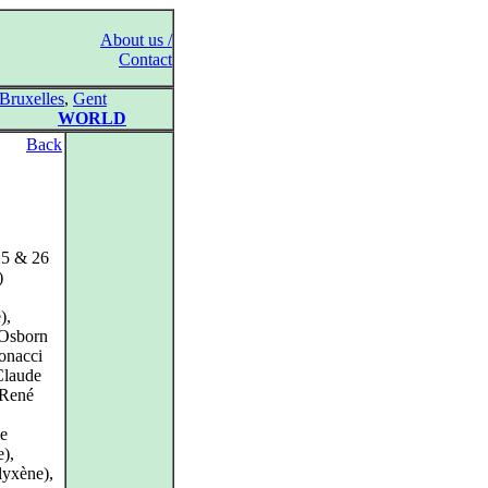
About us /
Contact
Bruxelles
,
Gent
WORLD
Back
 25 & 26
)
),
 Osborn
tonacci
Claude
 René
me
e),
lyxène),