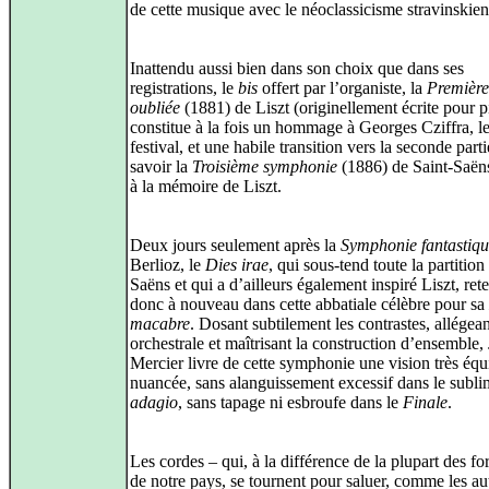
de cette musique avec le néoclassicisme stravinskien
Inattendu aussi bien dans son choix que dans ses
registrations, le
bis
offert par l’organiste, la
Première
oubliée
(1881) de Liszt (originellement écrite pour p
constitue à la fois un hommage à Georges Cziffra, l
festival, et une habile transition vers la seconde parti
savoir la
Troisième symphonie
(1886) de Saint-Saën
à la mémoire de Liszt.
Deux jours seulement après la
Symphonie fantastiq
Berlioz, le
Dies irae
, qui sous-tend toute la partition
Saëns et qui a d’ailleurs également inspiré Liszt, rete
donc à nouveau dans cette abbatiale célèbre pour sa
macabre
. Dosant subtilement les contrastes, allégean
orchestrale et maîtrisant la construction d’ensemble,
Mercier livre de cette symphonie une vision très équi
nuancée, sans alanguissement excessif dans le subl
adagio
, sans tapage ni esbroufe dans le
Finale
.
Les cordes – qui, à la différence de la plupart des f
de notre pays, se tournent pour saluer, comme les au