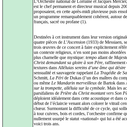
L’Orchestre national de Lorraine et Jacques Mercier,
est le chef permanent et directeur musical depuis 20
proposaient, en cette après-midi pluvieuse puis ensol
un programme remarquablement cohérent, autour de
français, sacré ou profane (1).
Destinées à cet instrument dans leur version originale
quatre pièces de
L’Ascension
(1933) de Messiaen, se
trois œuvres de ce concert à faire explicitement réfé
un contexte religieux, n’en sont pas moins abordées
plus charnelle que mystique:
tempo
allant de
Majest
Christ demandant sa gloire à son Père
, raffinement
textures dans
Alléluias sereins d’une âme qui désire 
sensualité et sauvagerie rappelant
La Tragédie de S
Schmitt,
La Péri
de Dukas (l’un des maîtres du com
ou même
Le Mandarin merveilleux
de Bartok dans
sur la trompette, alléluia sur la cymbale
. Mais les a
parsifaliens de
Prière du Christ montant vers Son P
déploient idéalement dans cette acoustique et dans ce
début de l’éclaircie venant alors colorer le vitrail cen
chœur. Surmontant la difficulté de ce cycle, qui solli
à tour cuivres, bois et cordes, l’orchestre confirme qu
nullement usurpé le statut «national» qui lui a été a
voici trois ans.