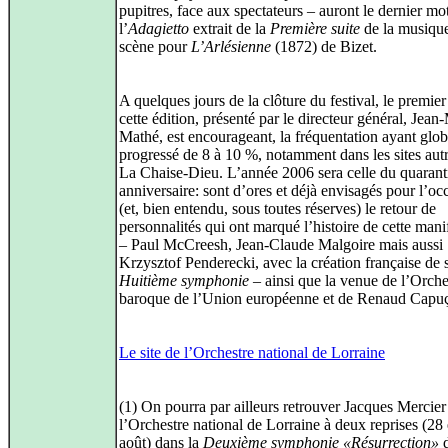
pupitres, face aux spectateurs – auront le dernier mo
l’
Adagietto
extrait de la
Première suite
de la musiqu
scène pour
L’Arlésienne
(1872) de Bizet.
A quelques jours de la clôture du festival, le premier
cette édition, présenté par le directeur général, Jean
Mathé, est encourageant, la fréquentation ayant glo
progressé de 8 à 10 %, notamment dans les sites aut
La Chaise-Dieu. L’année 2006 sera celle du quaran
anniversaire: sont d’ores et déjà envisagés pour l’oc
(et, bien entendu, sous toutes réserves) le retour de
personnalités qui ont marqué l’histoire de cette mani
– Paul McCreesh, Jean-Claude Malgoire mais aussi
Krzysztof Penderecki, avec la création française de 
Huitième symphonie
– ainsi que la venue de l’Orche
baroque de l’Union européenne et de Renaud Capu
Le site de l’Orchestre national de Lorraine
(1) On pourra par ailleurs retrouver Jacques Mercier
l’Orchestre national de Lorraine à deux reprises (28 
août) dans la
Deuxième symphonie «Résurrection»