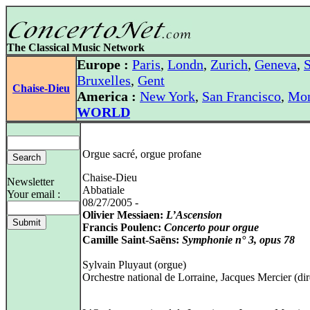
The Classical Music Network
Europe :
Paris
,
Londn
,
Zurich
,
Geneva
,
S
Bruxelles
,
Gent
Chaise-Dieu
America :
New York
,
San Francisco
,
Mon
WORLD
Orgue sacré, orgue profane
Chaise-Dieu
Newsletter
Abbatiale
Your email :
08/27/2005 -
Olivier Messiaen:
L’Ascension
Francis Poulenc:
Concerto pour orgue
Camille Saint-Saëns:
Symphonie n° 3, opus 78
Sylvain Pluyaut (orgue)
Orchestre national de Lorraine, Jacques Mercier (dir