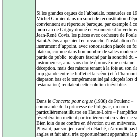
Si les grandes orgues de l’abbatiale, restaurées en 1
Michel Garnier dans un souci de reconstitution d’ép
conviennent au répertoire baroque, par exemple à ce
morceau de Grigny donné en «sonnerie d’ouverture
Jean-René Covis, les pièces avec orchestre de Poule
Saint-Saëns appelaient en revanche l’installation d’
instrument d’appoint, avec sonorisation placée en f
plateau, comme dans bon nombre de salles moderne
partie du public, toujours fasciné par la sonorité du 
instruments», aura sans doute éprouvé une certaine
déception, mais des raisons tenant à la fois au son (l
trop grande entre le buffet et la scène) et à l’harmoni
diapason bas et le tempérament inégal adoptés lors d
restauration) rendaient cette solution inévitable.
Dans le
Concerto pour orgue
(1938) de Poulenc –
commande de la princesse de Polignac, un nom
particulièrement illustre en Haute-Loire – l’amplifica
réverbération mettent particulièrement en valeur le so
Bien loin de se confire en dévotion ou en mièvrerie,
Pluyaut, par son jeu carré et détaché, n’arrondit pas 
angles et fait ainsi très opportunément apparaître la 