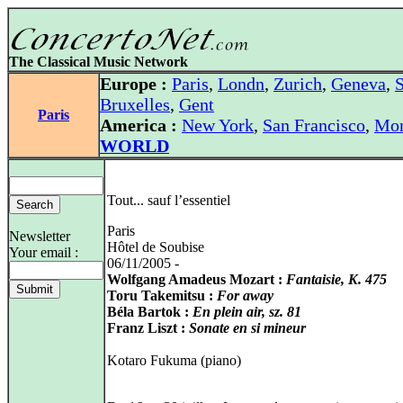
The Classical Music Network
Europe :
Paris
,
Londn
,
Zurich
,
Geneva
,
S
Bruxelles
,
Gent
Paris
America :
New York
,
San Francisco
,
Mon
WORLD
Tout... sauf l’essentiel
Paris
Newsletter
Hôtel de Soubise
Your email :
06/11/2005 -
Wolfgang Amadeus Mozart :
Fantaisie, K. 475
Toru Takemitsu :
For away
Béla Bartok :
En plein air, sz. 81
Franz Liszt :
Sonate en si mineur
Kotaro Fukuma (piano)