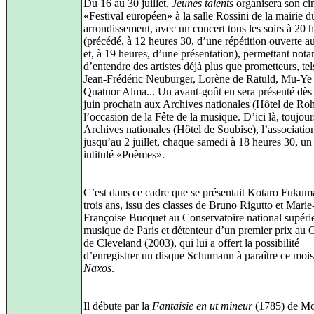
Du 16 au 30 juillet,
Jeunes talents
organisera son c
«Festival européen» à la salle Rossini de la mairie 
arrondissement, avec un concert tous les soirs à 20 
(précédé, à 12 heures 30, d’une répétition ouverte a
et, à 19 heures, d’une présentation), permettant no
d’entendre des artistes déjà plus que prometteurs, te
Jean-Frédéric Neuburger, Lorène de Ratuld, Mu-Ye
Quatuor Alma... Un avant-goût en sera présenté dès 
juin prochain aux Archives nationales (Hôtel de Roh
l’occasion de la Fête de la musique. D’ici là, toujou
Archives nationales (Hôtel de Soubise), l’associati
jusqu’au 2 juillet, chaque samedi à 18 heures 30, un
intitulé «Poèmes».
C’est dans ce cadre que se présentait Kotaro Fukuma
trois ans, issu des classes de Bruno Rigutto et Marie
Françoise Bucquet au Conservatoire national supéri
musique de Paris et détenteur d’un premier prix au
de Cleveland (2003), qui lui a offert la possibilité
d’enregistrer un disque Schumann à paraître ce mois
Naxos
.
Il débute par la
Fantaisie en ut mineur
(1785) de Mo