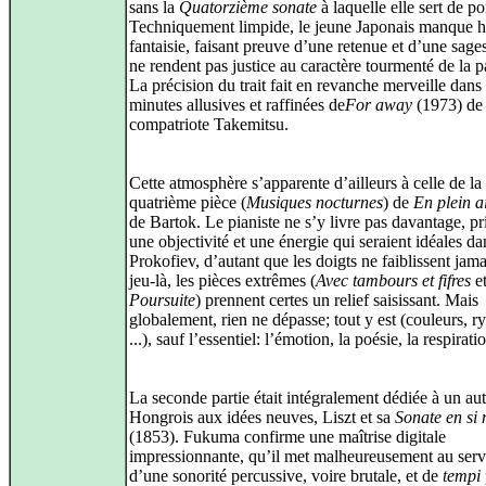
sans la
Quatorzième sonate
à laquelle elle sert de po
Techniquement limpide, le jeune Japonais manque hé
fantaisie, faisant preuve d’une retenue et d’une sage
ne rendent pas justice au caractère tourmenté de la pa
La précision du trait fait en revanche merveille dans 
minutes allusives et raffinées de
For away
(1973) de
compatriote Takemitsu.
Cette atmosphère s’apparente d’ailleurs à celle de la
quatrième pièce (
Musiques nocturnes
) de
En plein a
de Bartok. Le pianiste ne s’y livre pas davantage, pr
une objectivité et une énergie qui seraient idéales da
Prokofiev, d’autant que les doigts ne faiblissent jama
jeu-là, les pièces extrêmes (
Avec tambours et fifres
e
Poursuite
) prennent certes un relief saisissant. Mais
globalement, rien ne dépasse; tout y est (couleurs, r
...), sauf l’essentiel: l’émotion, la poésie, la respiratio
La seconde partie était intégralement dédiée à un aut
Hongrois aux idées neuves, Liszt et sa
Sonate en si
(1853). Fukuma confirme une maîtrise digitale
impressionnante, qu’il met malheureusement au serv
d’une sonorité percussive, voire brutale, et de
tempi