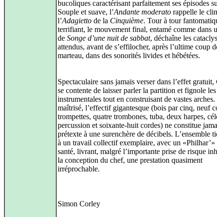
bucoliques caractérisant parfaitement ses épisodes su
Souple et suave, l’
Andante moderato
rappelle le cli
l’
Adagietto
de la
Cinquième
. Tour à tour fantomatiq
terrifiant, le mouvement final, entamé comme dans u
de
Songe d’une nuit de sabbat
, déchaîne les catacl
attendus, avant de s’effilocher, après l’ultime coup d
marteau, dans des sonorités livides et hébétées.
Spectaculaire sans jamais verser dans l’effet gratuit
se contente de laisser parler la partition et fignole le
instrumentales tout en construisant de vastes arches
maîtrisé, l’effectif gigantesque (bois par cinq, neuf c
trompettes, quatre trombones, tuba, deux harpes, cél
percussion et soixante-huit cordes) ne constitue jama
prétexte à une surenchère de décibels. L’ensemble ti
à un travail collectif exemplaire, avec un «Philhar’»
santé, livrant, malgré l’importante prise de risque in
la conception du chef, une prestation quasiment
irréprochable.
Simon Corley