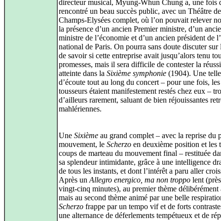
directeur musical, Myung-Whun Chung a, une fois d
rencontré un beau succès public, avec un Théâtre de
Champs-Elysées complet, où l’on pouvait relever 
la présence d’un ancien Premier ministre, d’un anci
ministre de l’économie et d’un ancien président de 
national de Paris. On pourra sans doute discuter sur 
de savoir si cette entreprise avait jusqu’alors tenu to
promesses, mais il sera difficile de contester la réussi
atteinte dans la
Sixième symphonie
(1904). Une telle
d’écoute tout au long du concert – pour une fois, les
tousseurs étaient manifestement restés chez eux – t
d’ailleurs rarement, saluant de bien réjouissantes ret
mahlériennes.
Une
Sixième
au grand complet – avec la reprise du 
mouvement, le
Scherzo
en deuxième position et les t
coups de marteau du mouvement final – restituée da
sa splendeur intimidante, grâce à une intelligence d
de tous les instants, et dont l’intérêt a paru aller crois
Après un
Allegro energico, ma non troppo
lent (prè
vingt-cinq minutes), au premier thème délibérément
mais au second thème animé par une belle respiration
Scherzo
frappe par un tempo vif et de forts contraste
une alternance de déferlements tempétueux et de rép