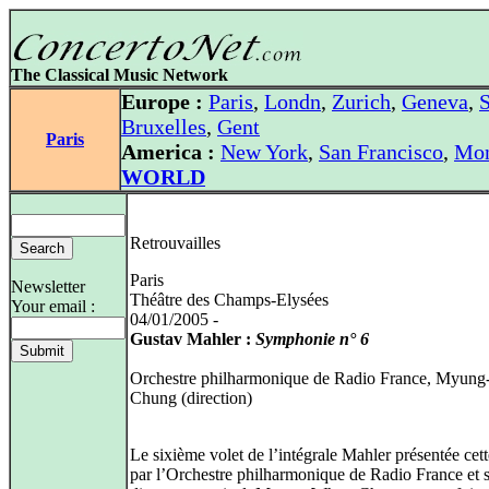
The Classical Music Network
Europe :
Paris
,
Londn
,
Zurich
,
Geneva
,
S
Bruxelles
,
Gent
Paris
America :
New York
,
San Francisco
,
Mon
WORLD
Retrouvailles
Paris
Newsletter
Théâtre des Champs-Elysées
Your email :
04/01/2005 -
Gustav Mahler :
Symphonie n° 6
Orchestre philharmonique de Radio France, Myun
Chung (direction)
Le sixième volet de l’intégrale Mahler présentée cett
par l’Orchestre philharmonique de Radio France et 