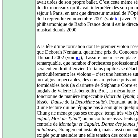
avait tirées de son propre ballet. C’est cette même sé
de dix morceaux qu’il avait interprétée dès son prem
séjour à Paris, en tant que directeur musical de l’Op
de la reprendre en novembre 2001 (voir
ici
) avec l’
philharmonique de Radio France dont il est le direct
musical depuis 2000.
A la tête d’une formation dont le premier violon n’es
que Deborah Nemtanu, quatrième prix du Concours
Thibaud 2002 (voir
ici
), il assure une mise en place
remarquable, que nombre d’orchestres professionnel
seraient en droit d’envier. Certains pupitres se détac
particulièrement: les violons – c’est une heureuse su
aux aigus impeccables, des cors au lyrisme puissant 
formidables bois (la clarinette de Stéphanie Corre et 
anglais de Valérie Liebenguth). Bref, la mécanique
fonctionne de manière impeccable (
Mort de Tybalt
, 
bissée,
Danse
de la
Deuxième suite
). Pourtant, au tr
d’une lecture qui ne répugne pas à souligner quelque
Chung ne ménage pas ses troupes: tempi très vifs (
J
enfant
,
Mort de Tybalt
) ou au contraire assez lents (p
centrale de
Montaigu et Capulet
,
Danse des jeunes fi
antillaises
, étrangement instable), mais aussi concent
exigée pour atteindre une telle tension des cordes a