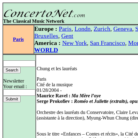
The Classical Music Network
Europe :
Paris
,
Londn
,
Zurich
,
Geneva
,
S
Bruxelles
,
Gent
Paris
America :
New York
,
San Francisco
,
Mon
WORLD
Chung et les lauréats
Paris
Newsletter
Cité de la musique
Your email :
01/28/2004 -
Maurice Ravel :
Ma Mère l’oye
Serge Prokofiev :
Roméo et Juliette (extraits), opu
Orchestre des lauréats du Conservatoire, Claire Lev
(assistante à la direction), Myung-Whun Chung (dir
Sous le titre «Enfances – Contes et récits», la Cité d