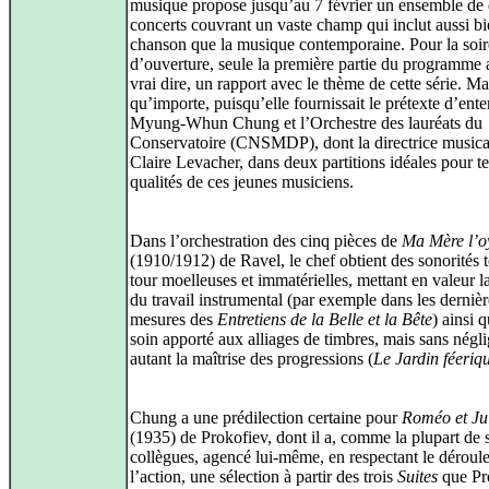
musique propose jusqu’au 7 février un ensemble de 
concerts couvrant un vaste champ qui inclut aussi bi
chanson que la musique contemporaine. Pour la soir
d’ouverture, seule la première partie du programme a
vrai dire, un rapport avec le thème de cette série. Ma
qu’importe, puisqu’elle fournissait le prétexte d’ent
Myung-Whun Chung et l’Orchestre des lauréats du
Conservatoire (CNSMDP), dont la directrice musica
Claire Levacher, dans deux partitions idéales pour te
qualités de ces jeunes musiciens.
Dans l’orchestration des cinq pièces de
Ma Mère l’o
(1910/1912) de Ravel, le chef obtient des sonorités t
tour moelleuses et immatérielles, mettant en valeur la
du travail instrumental (par exemple dans les dernièr
mesures des
Entretiens de la Belle et la Bête
) ainsi q
soin apporté aux alliages de timbres, mais sans négl
autant la maîtrise des progressions (
Le Jardin féeriq
Chung a une prédilection certaine pour
Roméo et Jul
(1935) de Prokofiev, dont il a, comme la plupart de 
collègues, agencé lui-même, en respectant le déroul
l’action, une sélection à partir des trois
Suites
que Pr