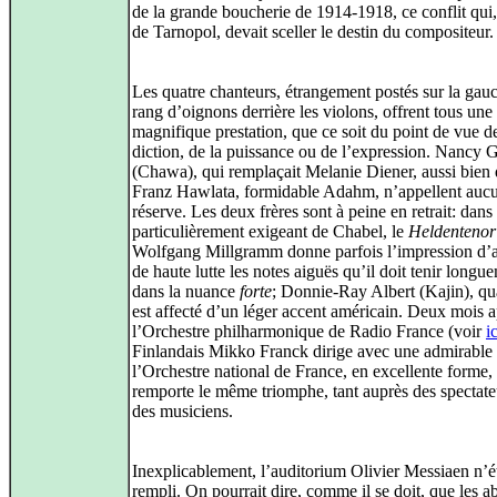
de la grande boucherie de 1914-1918, ce conflit qui,
de Tarnopol, devait sceller le destin du compositeur.
Les quatre chanteurs, étrangement postés sur la gau
rang d’oignons derrière les violons, offrent tous une
magnifique prestation, que ce soit du point de vue de
diction, de la puissance ou de l’expression. Nancy 
(Chawa), qui remplaçait Melanie Diener, aussi bien
Franz Hawlata, formidable Adahm, n’appellent auc
réserve. Les deux frères sont à peine en retrait: dans 
particulièrement exigeant de Chabel, le
Heldentenor
Wolfgang Millgramm donne parfois l’impression d’a
de haute lutte les notes aiguës qu’il doit tenir longu
dans la nuance
forte
; Donnie-Ray Albert (Kajin), qua
est affecté d’un léger accent américain. Deux mois a
l’Orchestre philharmonique de Radio France (voir
ic
Finlandais Mikko Franck dirige avec une admirable 
l’Orchestre national de France, en excellente forme, 
remporte le même triomphe, tant auprès des spectate
des musiciens.
Inexplicablement, l’auditorium Olivier Messiaen n’é
rempli. On pourrait dire, comme il se doit, que les a