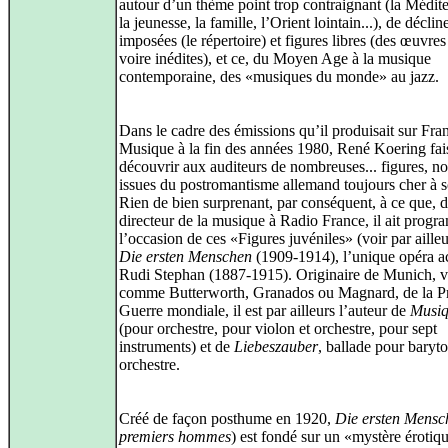
autour d’un thème point trop contraignant (la Médite
la jeunesse, la famille, l’Orient lointain...), de déclin
imposées (le répertoire) et figures libres (des œuvres
voire inédites), et ce, du Moyen Age à la musique
contemporaine, des «musiques du monde» au jazz.
Dans le cadre des émissions qu’il produisait sur Fra
Musique à la fin des années 1980, René Koering fais
découvrir aux auditeurs de nombreuses... figures, 
issues du postromantisme allemand toujours cher à 
Rien de bien surprenant, par conséquent, à ce que, 
directeur de la musique à Radio France, il ait progr
l’occasion de ces «Figures juvéniles» (voir par aille
Die ersten Menschen
(1909-1914), l’unique opéra a
Rudi Stephan (1887-1915). Originaire de Munich, v
comme Butterworth, Granados ou Magnard, de la P
Guerre mondiale, il est par ailleurs l’auteur de
Musiq
(pour orchestre, pour violon et orchestre, pour sept
instruments) et de
Liebeszauber
, ballade pour baryto
orchestre.
Créé de façon posthume en 1920,
Die ersten Mensc
premiers hommes
) est fondé sur un «mystère érotiq