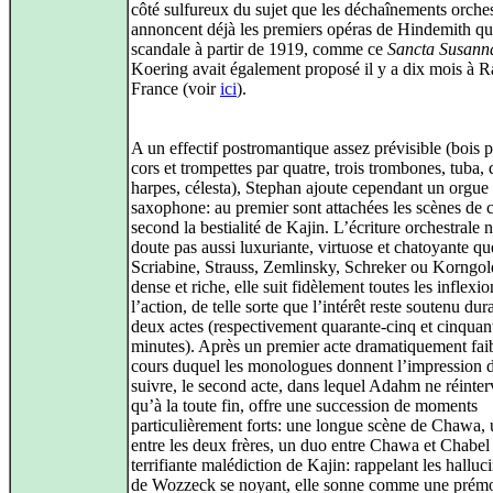
côté sulfureux du sujet que les déchaînements orche
annoncent déjà les premiers opéras de Hindemith qui
scandale à partir de 1919, comme ce
Sancta Susann
Koering avait également proposé il y a dix mois à R
France (voir
ici
).
A un effectif postromantique assez prévisible (bois pa
cors et trompettes par quatre, trois trombones, tuba,
harpes, célesta), Stephan ajoute cependant un orgue 
saxophone: au premier sont attachées les scènes de c
second la bestialité de Kajin. L’écriture orchestrale n
doute pas aussi luxuriante, virtuose et chatoyante q
Scriabine, Strauss, Zemlinsky, Schreker ou Korngol
dense et riche, elle suit fidèlement toutes les inflexi
l’action, de telle sorte que l’intérêt reste soutenu dur
deux actes (respectivement quarante-cinq et cinquan
minutes). Après un premier acte dramatiquement faib
cours duquel les monologues donnent l’impression d
suivre, le second acte, dans lequel Adahm ne réinter
qu’à la toute fin, offre une succession de moments
particulièrement forts: une longue scène de Chawa,
entre les deux frères, un duo entre Chawa et Chabel
terrifiante malédiction de Kajin: rappelant les halluc
de Wozzeck se noyant, elle sonne comme une prémo