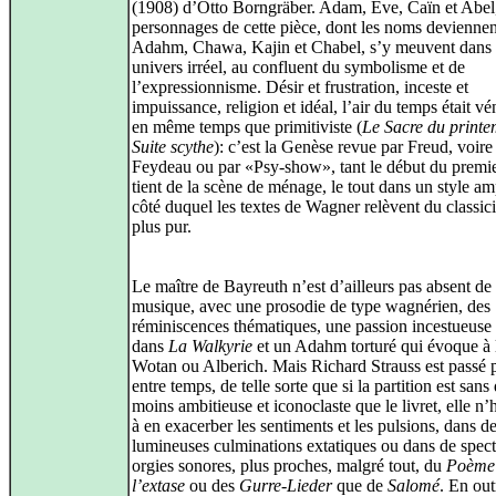
(1908) d’Otto Borngräber. Adam, Eve, Caïn et Abel,
personnages de cette pièce, dont les noms deviennen
Adahm, Chawa, Kajin et Chabel, s’y meuvent dans
univers irréel, au confluent du symbolisme et de
l’expressionnisme. Désir et frustration, inceste et
impuissance, religion et idéal, l’air du temps était v
en même temps que primitiviste (
Le Sacre du print
Suite scythe
): c’est la Genèse revue par Freud, voire
Feydeau ou par «Psy-show», tant le début du premie
tient de la scène de ménage, le tout dans un style a
côté duquel les textes de Wagner relèvent du classic
plus pur.
Le maître de Bayreuth n’est d’ailleurs pas absent de 
musique, avec une prosodie de type wagnérien, des
réminiscences thématiques, une passion incestueus
dans
La Walkyrie
et un Adahm torturé qui évoque à l
Wotan ou Alberich. Mais Richard Strauss est passé p
entre temps, de telle sorte que si la partition est sans
moins ambitieuse et iconoclaste que le livret, elle n’
à en exacerber les sentiments et les pulsions, dans d
lumineuses culminations extatiques ou dans de spect
orgies sonores, plus proches, malgré tout, du
Poème
l’extase
ou des
Gurre-Lieder
que de
Salomé
. En out