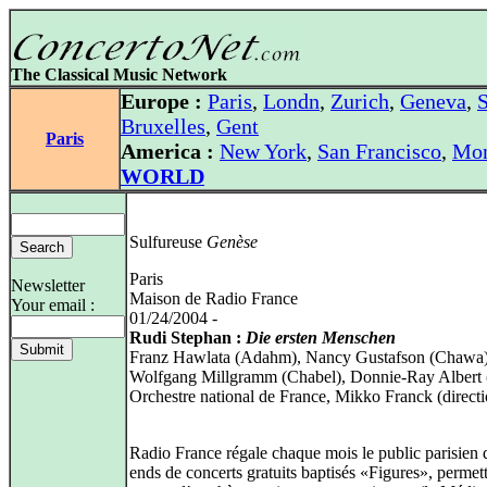
The Classical Music Network
Europe :
Paris
,
Londn
,
Zurich
,
Geneva
,
S
Bruxelles
,
Gent
Paris
America :
New York
,
San Francisco
,
Mon
WORLD
Sulfureuse
Genèse
Paris
Newsletter
Maison de Radio France
Your email :
01/24/2004 -
Rudi Stephan :
Die ersten Menschen
Franz Hawlata (Adahm), Nancy Gustafson (Chawa)
Wolfgang Millgramm (Chabel), Donnie-Ray Albert 
Orchestre national de France, Mikko Franck (directi
Radio France régale chaque mois le public parisien
ends de concerts gratuits baptisés «Figures», permett