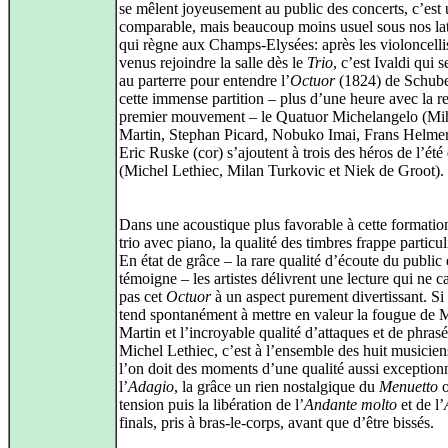
se mêlent joyeusement au public des concerts, c’est 
comparable, mais beaucoup moins usuel sous nos lat
qui règne aux Champs-Elysées: après les violoncelli
venus rejoindre la salle dès le
Trio
, c’est Ivaldi qui s
au parterre pour entendre l’
Octuor
(1824) de Schube
cette immense partition – plus d’une heure avec la r
premier mouvement – le Quatuor Michelangelo (Mi
Martin, Stephan Picard, Nobuko Imai, Frans Helmer
Eric Ruske (cor) s’ajoutent à trois des héros de l’été
(Michel Lethiec, Milan Turkovic et Niek de Groot).
Dans une acoustique plus favorable à cette formatio
trio avec piano, la qualité des timbres frappe particu
En état de grâce – la rare qualité d’écoute du public
témoigne – les artistes délivrent une lecture qui ne 
pas cet
Octuor
à un aspect purement divertissant. Si 
tend spontanément à mettre en valeur la fougue de 
Martin et l’incroyable qualité d’attaques et de phras
Michel Lethiec, c’est à l’ensemble des huit musicie
l’on doit des moments d’une qualité aussi exception
l’
Adagio
, la grâce un rien nostalgique du
Menuetto
o
tension puis la libération de l’
Andante molto
et de l’
finals, pris à bras-le-corps, avant que d’être bissés.