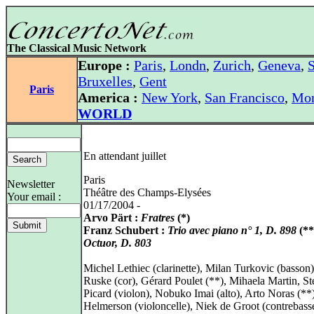
The Classical Music Network
Europe :
Paris
,
Londn
,
Zurich
,
Geneva
,
S
Bruxelles
,
Gent
Paris
America :
New York
,
San Francisco
,
Mon
WORLD
En attendant juillet
Paris
Newsletter
Théâtre des Champs-Elysées
Your email :
01/17/2004 -
Arvo Pärt :
Fratres
(*)
Franz Schubert :
Trio avec piano n° 1, D. 898
(**
Octuor, D. 803
Michel Lethiec (clarinette), Milan Turkovic (basson)
Ruske (cor), Gérard Poulet (**), Mihaela Martin, S
Picard (violon), Nobuko Imai (alto), Arto Noras (**
Helmerson (violoncelle), Niek de Groot (contrebass