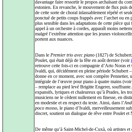
davantage faire ressortir le propos archaïsant du co
estonien. En revanche, le mouvement de flux puis de
de cette sorte de choral inlassablement répété et seu
ponctué de petits coups frappés avec l’archet ou en p
plus sensible dans les adaptations de cette pièce qui 
appel à un orchestre à cordes, apparaît moins netteme
malgré l’extrême attention que les jeunes violoncelli
portent aux nuances.
Dans le
Premier trio avec piano
(1827) de Schubert
Poulet, qui était déjà de la fête en août dernier (voir
retrouve cette fois-ci en compagnie d’Arto Noras et 
Ivaldi, qui, décidément en pleine période Schubert – 
donne en ce moment, avec son compère Pennetier, 
intégrale de l’œuvre pour piano à quatre mains (voi
– remplace au pied levé Brigitte Engerer, souffrante.
expansifs, lyriques et chaleureux qu’à Prades, les tro
musiciens ne le cèdent nullement en finesse, en disti
en modestie et en respect du texte. Ainsi, dans l’
And
poco mosso
, le piano d’Ivaldi, merveilleusement subt
discret, soutient un dialogue de rêve entre Poulet et
De même qu’à Saint-Michel-de-Cuxà, où artistes et 