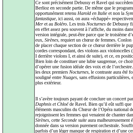
Ce sont précisément Debussy et Ravel qui succèden
Berlioz en seconde partie. De même que le progra
opportunément retenu
Harold en Italie
et non la
Sym
fantastique
, ici aussi, on aura «échappé» respective
Mer
et au
Boléro
. Les trois
Nocturnes
de Debussy fi
en effet assez peu souvent à l’affiche, du moins dans
version intégrale, peut-être parce que le troisième d’
eux,
Sirènes
, requiert un chœur de femmes. Conlon 
de placer chaque section de ce chœur derrière le pup
cordes correspondant, des violons aux violoncelles 
I derrière violons I, et ainsi de suite), et ce, en positi
Bien loin de constituer une lubie saugrenue, ce cho
d’opérer une fusion idéale des voix et de l’orchestre
les deux premiers
Nocturnes
, le contraste aura été f
souligné entre
Nuages
, sans effusions particulières, 
plus extérieur.
Il s’avère toujours payant de conclure un concert pa
Daphnis et Chloé
de Ravel. Bien qu’il eût suffi que 
éléments masculins du Chœur de l’Opéra national de
rejoignissent les femmes qui venaient de chanter da
Sirènes
, cette
Seconde suite
aura malheureusement é
donnée dans sa version purement orchestrale. Souffr
parfois d’un léger manque de respiration et d’une ce