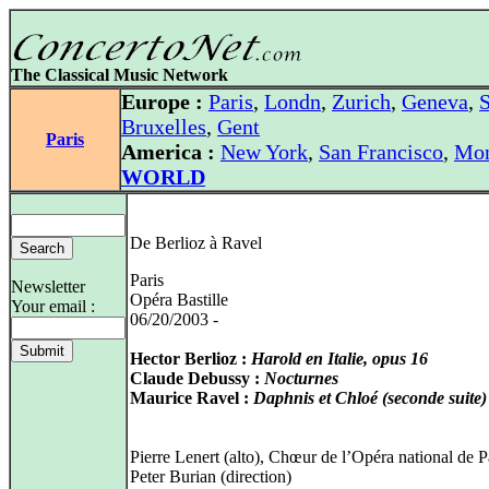
The Classical Music Network
Europe :
Paris
,
Londn
,
Zurich
,
Geneva
,
S
Bruxelles
,
Gent
Paris
America :
New York
,
San Francisco
,
Mon
WORLD
De Berlioz à Ravel
Paris
Newsletter
Opéra Bastille
Your email :
06/20/2003 -
Hector Berlioz :
Harold en Italie, opus 16
Claude Debussy :
Nocturnes
Maurice Ravel :
Daphnis et Chloé (seconde suite)
Pierre Lenert (alto), Chœur de l’Opéra national de P
Peter Burian (direction)