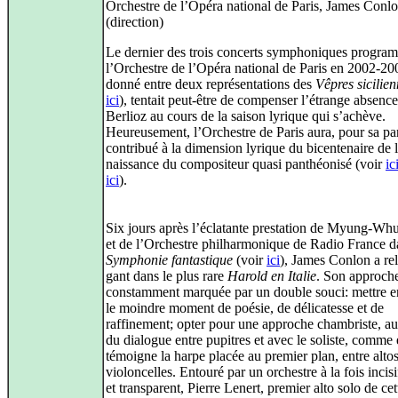
Orchestre de l’Opéra national de Paris, James Conl
(direction)
Le dernier des trois concerts symphoniques progra
l’Orchestre de l’Opéra national de Paris en 2002-20
donné entre deux représentations des
Vêpres sicilie
ici
), tentait peut-être de compenser l’étrange absenc
Berlioz au cours de la saison lyrique qui s’achève.
Heureusement, l’Orchestre de Paris aura, pour sa par
contribué à la dimension lyrique du bicentenaire de 
naissance du compositeur quasi panthéonisé (voir
ic
ici
).
Six jours après l’éclatante prestation de Myung-W
et de l’Orchestre philharmonique de Radio France d
Symphonie fantastique
(voir
ici
), James Conlon a rel
gant dans le plus rare
Harold en Italie
. Son approch
constamment marquée par un double souci: mettre e
le moindre moment de poésie, de délicatesse et de
raffinement; opter pour une approche chambriste, au
du dialogue entre pupitres et avec le soliste, comme
témoigne la harpe placée au premier plan, entre altos
violoncelles. Entouré par un orchestre à la fois incis
et transparent, Pierre Lenert, premier alto solo de cet