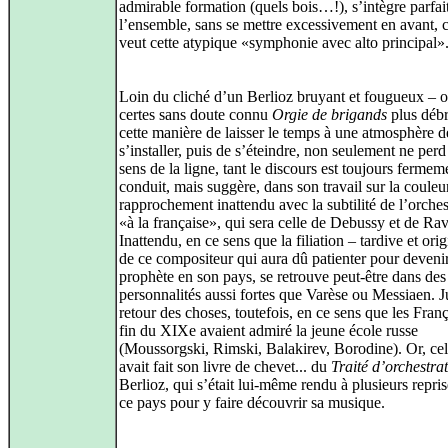
admirable formation (quels bois…!), s’intègre parfa
l’ensemble, sans se mettre excessivement en avant,
veut cette atypique «symphonie avec alto principal»
Loin du cliché d’un Berlioz bruyant et fougueux – 
certes sans doute connu
Orgie de brigands
plus débr
cette manière de laisser le temps à une atmosphère d
s’installer, puis de s’éteindre, non seulement ne perd
sens de la ligne, tant le discours est toujours fermem
conduit, mais suggère, dans son travail sur la couleu
rapprochement inattendu avec la subtilité de l’orches
«à la française», qui sera celle de Debussy et de Rav
Inattendu, en ce sens que la filiation – tardive et orig
de ce compositeur qui aura dû patienter pour deveni
prophète en son pays, se retrouve peut-être dans des
personnalités aussi fortes que Varèse ou Messiaen. J
retour des choses, toutefois, en ce sens que les Franç
fin du XIXe avaient admiré la jeune école russe
(Moussorgski, Rimski, Balakirev, Borodine). Or, cel
avait fait son livre de chevet... du
Traité d’orchestra
Berlioz, qui s’était lui-même rendu à plusieurs repri
ce pays pour y faire découvrir sa musique.