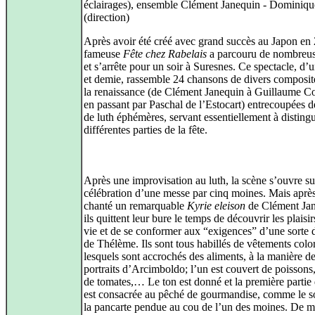
éclairages), ensemble Clément Janequin - Dominiqu
(direction)
Après avoir été créé avec grand succès au Japon en 
fameuse
Fête chez Rabelais
a parcouru de nombreuse
et s’arrête pour un soir à Suresnes. Ce spectacle, d’
et demie, rassemble 24 chansons de divers composit
la renaissance (de Clément Janequin à Guillaume Co
en passant par Paschal de l’Estocart) entrecoupées d
de luth éphémères, servant essentiellement à distingu
différentes parties de la fête.
Après une improvisation au luth, la scène s’ouvre su
célébration d’une messe par cinq moines. Mais après
chanté un remarquable
Kyrie eleison
de Clément Jan
ils quittent leur bure le temps de découvrir les plaisir
vie et de se conformer aux “exigences” d’une sorte
de Thélème. Ils sont tous habillés de vêtements colo
lesquels sont accrochés des aliments, à la manière d
portraits d’Arcimboldo; l’un est couvert de poissons,
de tomates,… Le ton est donné et la première partie 
est consacrée au pêché de gourmandise, comme le s
la pancarte pendue au cou de l’un des moines. De m