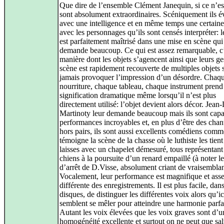
Que dire de l’ensemble Clément Janequin, si ce n’est
sont absolument extraordinaires. Scéniquement ils é
avec une intelligence et en même temps une certaine
avec les personnages qu’ils sont censés interpréter: l
est parfaitement maîtrisé dans une mise en scène qui
demande beaucoup. Ce qui est assez remarquable, c’
manière dont les objets s’agencent ainsi que leurs ge
scène est rapidement recouverte de multiples objets 
jamais provoquer l’impression d’un désordre. Chaqu
nourriture, chaque tableau, chaque instrument prend
signification dramatique même lorsqu’il n’est plus
directement utilisé: l’objet devient alors décor. Jean
Martinoty leur demande beaucoup mais ils sont capa
performances incroyables et, en plus d’être des chan
hors pairs, ils sont aussi excellents comédiens comm
témoigne la scène de la chasse où le luthiste les tient
laisses avec un chapelet démesuré, tous représentant
chiens à la poursuite d’un renard empaillé (à noter l
d’arrêt de D.Visse, absolument criant de vraisemblan
Vocalement, leur performance est magnifique et ass
différente des enregistrements. Il est plus facile, dans
disques, de distinguer les différentes voix alors qu’ic
semblent se mêler pour atteindre une harmonie parfa
Autant les voix élevées que les voix graves sont d’u
homogénéité excellente et surtout on ne peut que sal