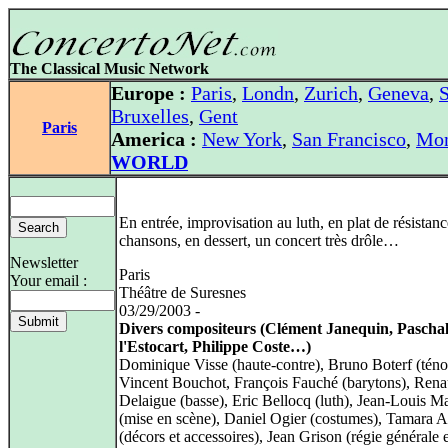
The Classical Music Network
Europe :
Paris
,
Londn
,
Zurich
,
Geneva
,
S
Bruxelles
,
Gent
Paris
America :
New York
,
San Francisco
,
Mon
WORLD
En entrée, improvisation au luth, en plat de résistan
chansons, en dessert, un concert très drôle…
Newsletter
Paris
Your email :
Théâtre de Suresnes
03/29/2003 -
Divers compositeurs (Clément Janequin, Paschal
l'Estocart, Philippe Coste…)
Dominique Visse (haute-contre), Bruno Boterf (téno
Vincent Bouchot, François Fauché (barytons), Ren
Delaigue (basse), Eric Bellocq (luth), Jean-Louis Ma
(mise en scène), Daniel Ogier (costumes), Tamara A
(décors et accessoires), Jean Grison (régie générale e