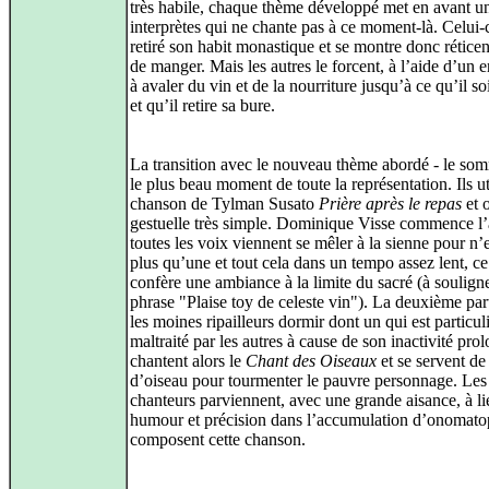
très habile, chaque thème développé met en avant u
interprètes qui ne chante pas à ce moment-là. Celui-
retiré son habit monastique et se montre donc réticen
de manger. Mais les autres le forcent, à l’aide d’un e
à avaler du vin et de la nourriture jusqu’à ce qu’il so
et qu’il retire sa bure.
La transition avec le nouveau thème abordé - le somm
le plus beau moment de toute la représentation. Ils uti
chanson de Tylman Susato
Prière après le repas
et 
gestuelle très simple. Dominique Visse commence l’a
toutes les voix viennent se mêler à la sienne pour n’e
plus qu’une et tout cela dans un tempo assez lent, ce
confère une ambiance à la limite du sacré (à souligne
phrase "Plaise toy de celeste vin"). La deuxième part
les moines ripailleurs dormir dont un qui est particu
maltraité par les autres à cause de son inactivité prol
chantent alors le
Chant des Oiseaux
et se servent de
d’oiseau pour tourmenter le pauvre personnage. Les
chanteurs parviennent, avec une grande aisance, à li
humour et précision dans l’accumulation d’onomato
composent cette chanson.