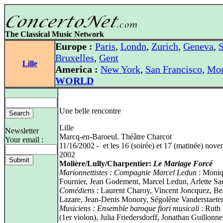
The Classical Music Network
Europe :
Paris
,
Londn
,
Zurich
,
Geneva
,
S
Bruxelles
,
Gent
Lille
America :
New York
,
San Francisco
,
Mon
WORLD
Une belle rencontre
Lille
Newsletter
Marcq-en-Baroeul. Théâtre Charcot
Your email :
11/16/2002 - et les 16 (soirée) et 17 (matinée) nov
2002
Molière/Lully/Charpentier:
Le Mariage Forcé
Marionnettistes : Compagnie Marcel Ledun
: Moni
Fournier, Jean Godement, Marcel Ledun, Arlette S
Comédiens
: Laurent Charoy, Vincent Joncquez, B
Lazare, Jean-Denis Monory, Ségolène Vanderstaete
Musiciens : Ensemble baroque fiori musicali
: Ruth
(1er violon), Julia Friedersdorff, Jonathan Guillonne