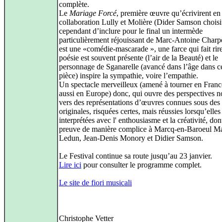
complète.
Le
Mariage Forcé
, première œuvre qu’écrivirent en
collaboration Lully et Molière (Dider Samson choisi
cependant d’inclure pour le final un intermède
particulièrement réjouissant de Marc-Antoine Charpe
est une «comédie-mascarade », une farce qui fait rir
poésie est souvent présente (l’air de la Beauté) et le
personnage de Sganarelle (avancé dans l’âge dans ce
pièce) inspire la sympathie, voire l’empathie.
Un spectacle merveilleux (amené à tourner en Franc
aussi en Europe) donc, qui ouvre des perspectives n
vers des représentations d’œuvres connues sous des
originales, risquées certes, mais réussies lorsqu’elles
interprétées avec l' enthousiasme et la créativité, dont
preuve de manière complice à Marcq-en-Baroeul Ma
Ledun, Jean-Denis Monory et Didier Samson.
Le Festival continue sa route jusqu’au 23 janvier.
Lire ici
pour consulter le programme complet.
Le site de fiori musicali
Christophe Vetter