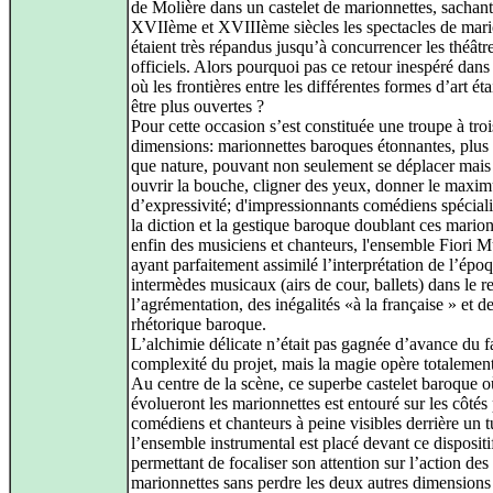
de Molière dans un castelet de marionnettes, sachan
XVIIème et XVIIIème siècles les spectacles de mari
étaient très répandus jusqu’à concurrencer les théâtr
officiels. Alors pourquoi pas ce retour inespéré dan
où les frontières entre les différentes formes d’art éta
être plus ouvertes ?
Pour cette occasion s’est constituée une troupe à troi
dimensions: marionnettes baroques étonnantes, plus 
que nature, pouvant non seulement se déplacer mais
ouvrir la bouche, cligner des yeux, donner le maxi
d’expressivité; d'impressionnants comédiens spécial
la diction et la gestique baroque doublant ces marion
enfin des musiciens et chanteurs, l'ensemble Fiori Mu
ayant parfaitement assimilé l’interprétation de l’épo
intermèdes musicaux (airs de cour, ballets) dans le r
l’agrémentation, des inégalités «à la française » et de
rhétorique baroque.
L’alchimie délicate n’était pas gagnée d’avance du fa
complexité du projet, mais la magie opère totalement
Au centre de la scène, ce superbe castelet baroque o
évolueront les marionnettes est entouré sur les côtés 
comédiens et chanteurs à peine visibles derrière un tu
l’ensemble instrumental est placé devant ce dispositi
permettant de focaliser son attention sur l’action des
marionnettes sans perdre les deux autres dimensions 