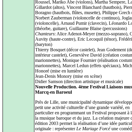
Roussel, Mariko Abe (violons), Martha Sempere, Lae
Gillardot (altos), Vincent Blanchard (hautbois), Pier
Boragno (hautbois, flûtes, musette), Philippe Grech 
Norbert Zauberman (violoncelle de continuo), Joglar
(violoncelle), Arnaud Pumir (clavecin), Léonardo L
(théorbe, guitare), Guillaume Blaise (percussions)
Chanteurs
: Alice Adenot-Meyer (mezzo-soprano), C
Auvity (haute-contre), Eric Lecoquil (ténor), Frédér
(baryton)
Thierry Bosquet (décor castelet), Jean Godement (d
intérieur castelet), Geneviève David (création costu
marionnettes), Monique Fournier (réalisation costu
marionnettes), Marcel Ledun (effets spéciaux), Mich
Honoré (mise en lumière)
Jean-Denis Monory (mise en scène)
Didier Samson (direction artistique et musicale)
Nouvelle Production. 4ème Festival Liaisons mus
Marcq-en Baroeul
Près de Lille, une municipalité dynamique développe
petit une activité culturelle d’une grande variété, en
particulier en programmant un Festival proposant à l
la musique baroque et du jazz. La création majeure d
édition 2003 permet la réalisation d’une idée particu
originale : représenter
Le Mariage Forcé
une comédi