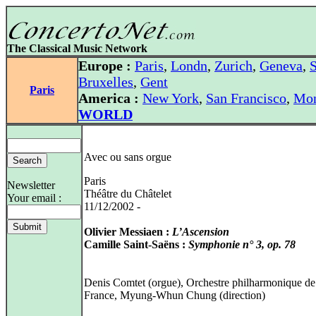
The Classical Music Network
Europe :
Paris
,
Londn
,
Zurich
,
Geneva
,
S
Bruxelles
,
Gent
Paris
America :
New York
,
San Francisco
,
Mon
WORLD
Avec ou sans orgue
Paris
Newsletter
Théâtre du Châtelet
Your email :
11/12/2002 -
Olivier Messiaen :
L’Ascension
Camille Saint-Saëns :
Symphonie n° 3, op. 78
Denis Comtet (orgue), Orchestre philharmonique d
France, Myung-Whun Chung (direction)