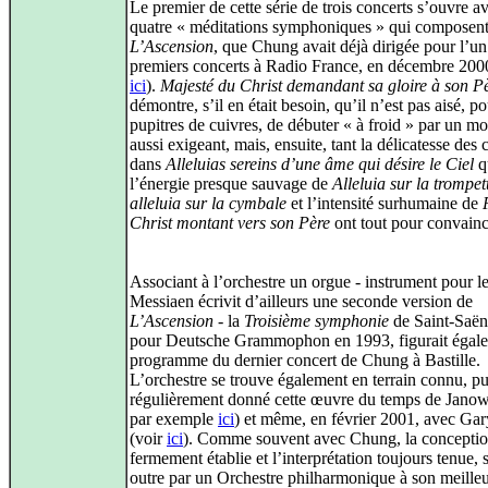
Le premier de cette série de trois concerts s’ouvre av
quatre « méditations symphoniques » qui composen
L’Ascension
, que Chung avait déjà dirigée pour l’un
premiers concerts à Radio France, en décembre 2000
ici
).
Majesté du Christ demandant sa gloire à son P
démontre, s’il en était besoin, qu’il n’est pas aisé, po
pupitres de cuivres, de débuter « à froid » par un m
aussi exigeant, mais, ensuite, tant la délicatesse des 
dans
Alleluias sereins d’une âme qui désire le Ciel
q
l’énergie presque sauvage de
Alleluia sur la trompet
alleluia sur la cymbale
et l’intensité surhumaine de
Christ montant vers son Père
ont tout pour convainc
Associant à l’orchestre un orgue - instrument pour l
Messiaen écrivit d’ailleurs une seconde version de
L’Ascension
- la
Troisième symphonie
de Saint-Saën
pour Deutsche Grammophon en 1993, figurait égal
programme du dernier concert de Chung à Bastille.
L’orchestre se trouve également en terrain connu, pu
régulièrement donné cette œuvre du temps de Janow
par exemple
ici
) et même, en février 2001, avec Gar
(voir
ici
). Comme souvent avec Chung, la conceptio
fermement établie et l’interprétation toujours tenue, 
outre par un Orchestre philharmonique à son meilleu