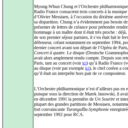
Myung-Whun Chung et l’Orchestre philharmonique
Radio France consacrent trois concerts à la musique
d’Olivier Messiaen, à l’occasion du dixième anniver
sa disparition. Chung n’a évidemment pas besoin de
présenter de lettres de créance pour prétendre rendre
hommage à un maître dont il était très proche : déjà
de son premier séjour parisien, il s’en était fait le fer
défenseur, créant notamment en septembre 1994, po
dernier concert avant son départ de l’Opéra de Paris
Concert à quatre
. Le disque (Deutsche Grammopho
avait alors amplement rendu compte. Depuis son ret
Paris, tant au concert (voir
ici
) qu’à Radio France (v
au disque (voir par exemple
ici
), le chef coréen a c
qu’il était un interprète hors pair de ce compositeur.
L’Orchestre philharmonique n’est d’ailleurs pas en r
puisque sous la direction de Marek Janowski, il ava
en décembre 1991 la première de
Un Sourire
et inte
plupart des grandes partitions de Messiaen, notamm
fort convaincante
Turangalîla-Symphonie
enregistré
septembre 1992 pour RCA.