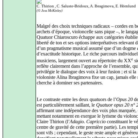
C. Thirion , C. Saluste-Bridoux, A. Ibragimova, E. Hörnlund
(© Joss McKinley)
Malgré des choix techniques radicaux – cordes en b
archets d’époque, violoncelle sans pique –, le langa
Quatuor Chiaroscuro échappe aux catégories établie
liberté de ton et ses options interprétatives relevant
d’un pragmatisme musical assumé que d’un dogme
d’exactitude historique. Le riche parcours individuel
e
musiciens, largement ouvert au répertoire du XX
si
reflète clairement dans l’approche de l’ensemble, qu
privilégie le dialogue des voix à leur fusion ; et si la
violoniste Alina Ibragimova fixe un cap, jamais elle
cherche à dominer ses partenaires.
Le contraste entre les deux quatuors de l’
Opus 20
de
est particulièrement saillant, le
Quatuor opus 20 n° 
affirmant une indépendance des voix plus marquée, 
mettant notamment en exergue le lyrisme du violonc
Claire Thirion (l’
Adagio. Capriccio
constituant le vé
centre de gravité de cette première partie). Les temp
sont vifs ; cependant, le geste reste ample et généreu