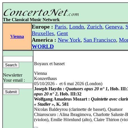
The Classical Music Network
Europe :
Paris
,
Londn
,
Zurich
,
Geneva
,
S
Bruxelles
,
Gent
Vienna
America :
New York
,
San Francisco
,
Mon
WORLD
Boyaux et basset
Vienna
Newsletter
Konzerthaus
Your email :
05/10/2026 - et 6 mai 2026 (London)
Joseph Haydn :
Quatuors opus 20 n° 1
, Hob. III:
opus 20 n° 2
, Hob. III:32
Wolfgang Amadeus Mozart :
Quintette avec clari
« Stadler »
, K. 581
Nicolas Baldeyrou (clarinette de basset), Quatuor
Chiaroscuro : Alina Ibragimova, Charlotte Saluste-
(violon), Emilie Hörnlund (alto), Claire Thirion (vio