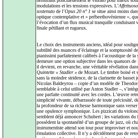
densifiant ponctuellement le vibrato pour mieux soul
modulations et les tensions expressives. L’
Affettuoso
sostenuto
de l’
Opus 20 n° 1
se situe ainsi moins dan
optique contemplative et « prébeethovénienne », qu
l’évocation d’un flux musical tranquille conduisant 
finale pétillant et rugueux.
Le choix des instruments anciens, idéal pour soulign
subtilité des nuances d’éclairage et la somptuosité d
pianissimi parfaitement calibrés à l’acoustique de la s
demeure une option subjective dans les quatuors de
il devient, en revanche, une véritable révélation dans
Quintette « Stadler »
de Mozart. Le timbre boisé et 
sans la moindre stridence, de la clarinette de basset 
Nicolas Baldeyrou – copie d’un modèle de Theodor
semblable à celui utilisé par Anton Stadler –, s’intèg
une parfaite continuité avec les cordes. L’œuvre ret
simplicité vivante, débarrassée de toute préciosité, d
la profondeur de sa richesse harmonique sans verser
une opulence symphonique. Les pizzicati du violonc
semblent déjà annoncer Schubert ; les variations du 
possèdent la spontanéité d’un groupe de jazz, où ch
instrumentiste attend son tour pour improviser et nou
émulation collective. Il n’y a décidément pas de reto