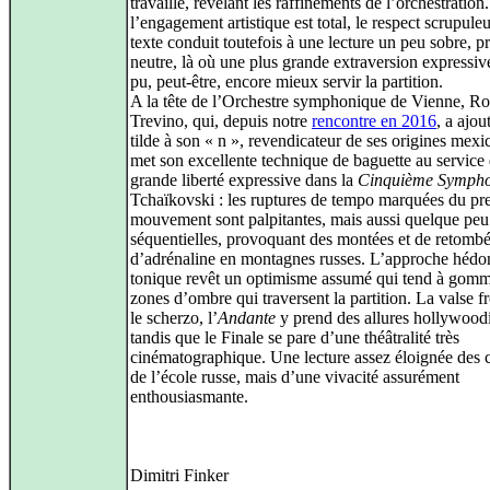
travaillé, révélant les raffinements de l’orchestration.
l’engagement artistique est total, le respect scrupule
texte conduit toutefois à une lecture un peu sobre, p
neutre, là où une plus grande extraversion expressive
pu, peut-être, encore mieux servir la partition.
A la tête de l’Orchestre symphonique de Vienne, Ro
Trevino, qui, depuis notre
rencontre en 2016
, a ajou
tilde à son « n », revendicateur de ses origines mexi
met son excellente technique de baguette au service
grande liberté expressive dans la
Cinquième Sympho
Tchaïkovski : les ruptures de tempo marquées du pr
mouvement sont palpitantes, mais aussi quelque peu
séquentielles, provoquant des montées et de retomb
d’adrénaline en montagnes russes. L’approche hédon
tonique revêt un optimisme assumé qui tend à gomm
zones d’ombre qui traversent la partition. La valse fr
le scherzo, l’
Andante
y prend des allures hollywood
tandis que le Finale se pare d’une théâtralité très
cinématographique. Une lecture assez éloignée des 
de l’école russe, mais d’une vivacité assurément
enthousiasmante.
Dimitri Finker