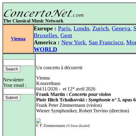
The Classical Music Network
Europe :
Paris
,
Londn
,
Zurich
,
Geneva
,
S
Bruxelles
,
Gent
Vienna
America :
New York
,
San Francisco
,
Mon
WORLD
Un concerto à découvrir
Vienna
Newsletter
Konzerthaus
Your email :
04/11/2026 - et 12* avril 2026
Frank Martin :
Concerto pour violon
Piotr Ilitch Tchaïkovski :
Symphonie n° 5
, opus 
Frank Peter Zimmermann (violon)
Wiener Symphoniker, Robert Trevino (direction)
F. P. Zimmermann
(© Irene Zandel)