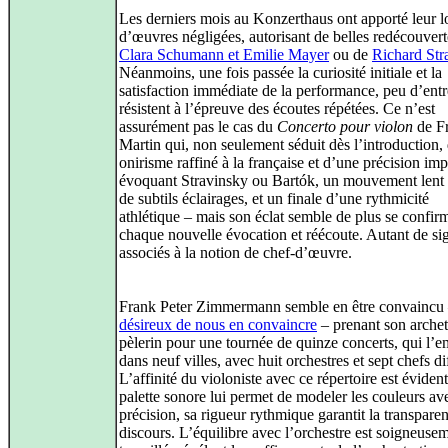
Les derniers mois au Konzerthaus ont apporté leur l
d’œuvres négligées, autorisant de belles redécouvert
Clara Schumann et Emilie Mayer
ou de
Richard Str
Néanmoins, une fois passée la curiosité initiale et la
satisfaction immédiate de la performance, peu d’entr
résistent à l’épreuve des écoutes répétées. Ce n’est
assurément pas le cas du
Concerto pour violon
de F
Martin qui, non seulement séduit dès l’introduction,
onirisme raffiné à la française et d’une précision im
évoquant Stravinsky ou Bartók, un mouvement lent
de subtils éclairages, et un finale d’une rythmicité
athlétique – mais son éclat semble de plus se confir
chaque nouvelle évocation et réécoute. Autant de si
associés à la notion de chef-d’œuvre.
Frank Peter Zimmermann semble en être convaincu 
désireux de nous en convaincre
– prenant son archet
pèlerin pour une tournée de quinze concerts, qui l
dans neuf villes, avec huit orchestres et sept chefs di
L’affinité du violoniste avec ce répertoire est évident
palette sonore lui permet de modeler les couleurs av
précision, sa rigueur rythmique garantit la transpare
discours. L’équilibre avec l’orchestre est soigneuse