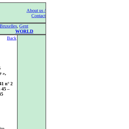
About us /
Contact
Bruxelles
,
Gent
WORLD
Back
6
e »
,
41 n° 2
s 45 –
35
ire