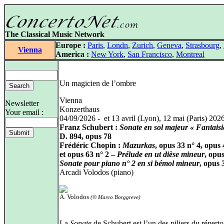
The Classical Music Network
Europe :
Paris
,
Londn
,
Zurich
,
Geneva
,
Strasbourg
,
Vienna
America :
New York
,
San Francisco
,
Montreal
Un magicien de l’ombre
Vienna
Newsletter
Konzerthaus
Your email :
04/09/2026 - et 13 avril (Lyon), 12 mai (Paris) 202
Franz Schubert :
Sonate en sol majeur « Fantaisi
D. 894, opus 78
Frédéric Chopin :
Mazurkas
, opus 33 n° 4, opus 
et opus 63 n° 2 –
Prélude en ut dièse mineur
, opu
Sonate pour piano n° 2 en si bémol mineur
, opus 
Arcadi Volodos (piano)
A. Volodos
(© Marco Borggreve)
La
Sonate
de Schubert est l’un des piliers du réperto