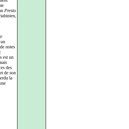
ement
oie
 un
Presto
riabinien,
de
 un
 de notes
t
s est un
mais
ces des
rt de son
erdu la
’une