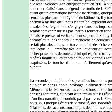
d’Arcadi Volodos (son enregistrement en 2001 à Vie
le dernier réalisé dans le légendaire studio de la
Sofi
avant qu’un dramatique incendie ne détruise, quelq
semaines plus tard, l’intégralité du bâtiment). Il y tr
chemin à mesure qu’il nous y entraîne, explorant des 
ensoleillées, feignant de s’engager dans des impasse
semblant revenir sur ses pas, parfois tourner en rond
jamais se presser ni véritablement se perdre. Son lyr
décanté au fil des années ; la recherche de couleurs 
se fait plus abstraite, sans trace toutefois de sécheres
intellectuelle. Il emmène très loin l’auditeur qui acc
lâcher prise, mais déroutera celui qui espère retrouve
repères familiers : les traces de folklore viennois son
esquissées, les touches d’humour n’affleurent qu’av
pudeur.
La seconde partie, l’une des premières incursions p
du pianiste dans Chopin, prolonge le climat de la pr
Même dans les Mazurkas, les concessions aux racin
dansées sont rares, au profit d’un travail sur les réso
d’un flux narratif qui conduit, pas à pas, vers la
Sona
opus 35
. Quelques éclats de virtuosité, des sonorités
éclatantes, des accents romantiques déchirants et des