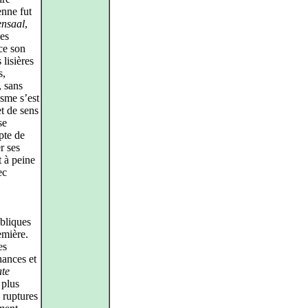
nne fut
ensaal
,
ues
ace son
lisières
s,
, sans
isme s’est
et de sens
se
epte de
r ses
t à peine
ec
ubliques
emière.
es
nances et
te
 plus
 ruptures