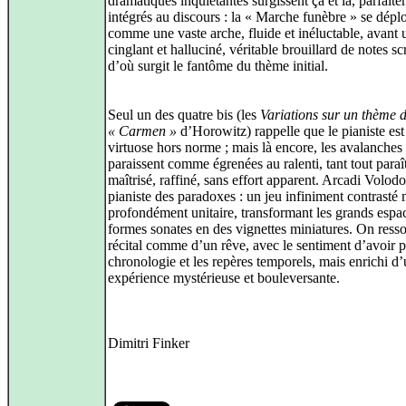
dramatiques inquiétantes surgissent çà et là, parfait
intégrés au discours : la « Marche funèbre » se dépl
comme une vaste arche, fluide et inéluctable, avant
cinglant et halluciné, véritable brouillard de notes sc
d’où surgit le fantôme du thème initial.
Seul un des quatre bis (les
Variations sur un thème 
« Carmen »
d’Horowitz) rappelle que le pianiste est
virtuose hors norme ; mais là encore, les avalanches
paraissent comme égrenées au ralenti, tant tout paraî
maîtrisé, raffiné, sans effort apparent. Arcadi Volodo
pianiste des paradoxes : un jeu infiniment contrasté 
profondément unitaire, transformant les grands espa
formes sonates en des vignettes miniatures. On resso
récital comme d’un rêve, avec le sentiment d’avoir p
chronologie et les repères temporels, mais enrichi d
expérience mystérieuse et bouleversante.
Dimitri Finker