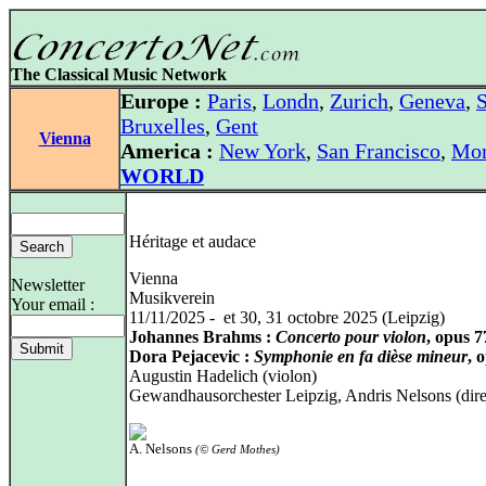
The Classical Music Network
Europe :
Paris
,
Londn
,
Zurich
,
Geneva
,
S
Bruxelles
,
Gent
Vienna
America :
New York
,
San Francisco
,
Mon
WORLD
Héritage et audace
Vienna
Newsletter
Musikverein
Your email :
11/11/2025 - et 30, 31 octobre 2025 (Leipzig)
Johannes Brahms :
Concerto pour violon
, opus 7
Dora Pejacevic :
Symphonie en fa dièse mineur
, 
Augustin Hadelich (violon)
Gewandhausorchester Leipzig, Andris Nelsons (dire
A. Nelsons
(© Gerd Mothes)