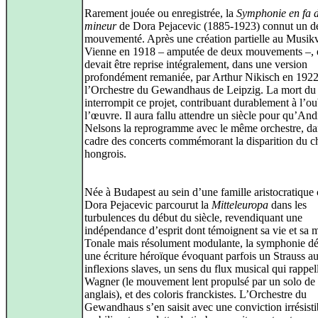
Rarement jouée ou enregistrée, la
Symphonie en fa d
mineur
de Dora Pejacevic (1885‑1923) connut un de
mouvementé. Après une création partielle au Musik
Vienne en 1918 – amputée de deux mouvements –, e
devait être reprise intégralement, dans une version
profondément remaniée, par Arthur Nikisch en 192
l’Orchestre du Gewandhaus de Leipzig. La mort du
interrompit ce projet, contribuant durablement à l’ou
l’œuvre. Il aura fallu attendre un siècle pour qu’And
Nelsons la reprogramme avec le même orchestre, da
cadre des concerts commémorant la disparition du c
hongrois.
Née à Budapest au sein d’une famille aristocratique 
Dora Pejacevic parcourut la
Mitteleuropa
dans les
turbulences du début du siècle, revendiquant une
indépendance d’esprit dont témoignent sa vie et sa 
Tonale mais résolument modulante, la symphonie dé
une écriture héroïque évoquant parfois un Strauss a
inflexions slaves, un sens du flux musical qui rappel
Wagner (le mouvement lent propulsé par un solo de
anglais), et des coloris franckistes. L’Orchestre du
Gewandhaus s’en saisit avec une conviction irrésisti