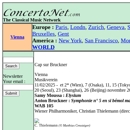
The Classical Music Network
Europe :
Paris
,
Londn
,
Zurich
,
Geneva
,
S
Bruxelles
,
Gent
Vienna
America :
New York
,
San Francisco
,
Mon
WORLD
Cap sur Bruckner
Vienna
Newsletter
Musikverein
Your email :
11/02/2025 - et 2* (Wien), 7 (Osaka), 11, 15 (Toky
20 (Seoul), 23 (Shanghai), 26 (Beijing) novembre 
Samy Moussa :
Elysium
Anton Bruckner :
Symphonie n° 5 en si bémol ma
WAB 105
Wiener Philharmoniker, Christian Thielemann (direc
C. Thielemann
(© Matthias Creutziger)