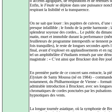
d’accents agogiques, de respirations et de retenues su
Enfin, le
Finale
se déploie dans une puissance nonch
respirant la lisibilité et la transparence.
On ne sait que louer : les pupitres de cuivres, d’une 
presque infaillible ; le fondu de la petite harmonie ; l
splendeur soyeuse des cordes... Le public du diman
matin, muet et immobile durant la performance (mê
feuilleteurs de programme intempestifs se tiennent 
fois tranquilles), le reste de longues secondes après 
final, avant d’exploser en applaudissements et en ra
tel un amphithéâtre d’étudiants remués par une démo
magistrale : « C’est ainsi que Bruckner doit être joué
En première partie de ce concert sans entracte, la pi
Elysium
de Samy Moussa (né en 1984) – commande
notamment, du Philharmonique de Vienne – formait
admirable introduction à Bruckner, avec ses longues
chromatiques de cordes ponctuées par les pulsations
hypnotiques des vents.
La longue tournée asiatique, où la symphonie de Br