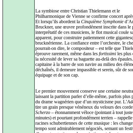
La symbiose entre Christian Thielemann et le
Philharmonique de Vienne se confirme concert après
Et lorsqu’ils abordent la
Cinquième Symphonie
d’A
Bruckner, une œuvre profondément inscrite dans le 
interprétatif de ces musiciens, le flot musical coule s
apparent, pour construire patiemment cette gigantes
brucknérienne. La confiance entre l’orchestre, le che
pourrait‑on dire, le compositeur – est telle que Thi
éprouve rarement, même dans les
fortissimi
les plus 
la nécessité de lever sa baguette au‑delà des épaules
capitaine à la barre de son navire au milieu des élém
déchaînés, il demeure impassible et serein, sûr de so
équipage et de son cap.
Le premier mouvement conserve une certaine neutral
laissant la partition parler d’elle‑même, parfois plus
du drame wagnérien que d’un mysticisme pur. L’
Ad
tire un grain presque vénéneux du velours des corde
Scherzo
– étonnamment véloce (pointant à tout juste 
minutes) et pourtant profondément terrien – rappelle
racines schubertiennes de cette musique : les chang
tempo sont admirablement négociés, semant un festi