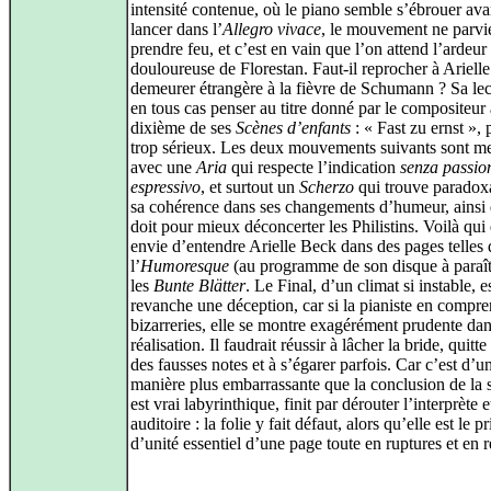
intensité contenue, où le piano semble s’ébrouer ava
lancer dans l’
Allegro vivace
, le mouvement ne parvi
prendre feu, et c’est en vain que l’on attend l’ardeur
douloureuse de Florestan. Faut-il reprocher à Ariell
demeurer étrangère à la fièvre de Schumann ? Sa lect
en tous cas penser au titre donné par le compositeur 
dixième de ses
Scènes d’enfants
: « Fast zu ernst »,
trop sérieux. Les deux mouvements suivants sont mei
avec une
Aria
qui respecte l’indication
senza passio
espressivo
, et surtout un
Scherzo
qui trouve paradox
sa cohérence dans ses changements d’humeur, ainsi q
doit pour mieux déconcerter les Philistins. Voilà qu
envie d’entendre Arielle Beck dans des pages telles
l’
Humoresque
(au programme de son disque à paraît
les
Bunte Blätter
. Le Final, d’un climat si instable, e
revanche une déception, car si la pianiste en compre
bizarreries, elle se montre exagérément prudente dan
réalisation. Il faudrait réussir à lâcher la bride, quitte 
des fausses notes et à s’égarer parfois. Car c’est d’u
manière plus embarrassante que la conclusion de la s
est vrai labyrinthique, finit par dérouter l’interprète 
auditoire : la folie y fait défaut, alors qu’elle est le p
d’unité essentiel d’une page toute en ruptures et en r