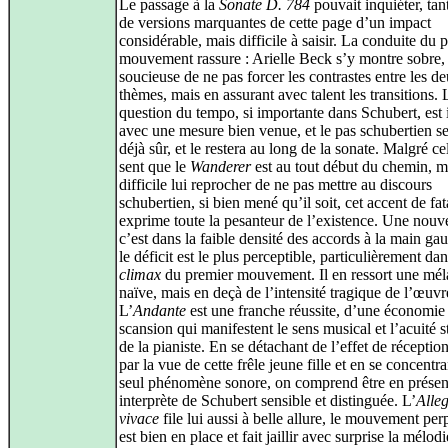
Le passage à la
Sonate D. 784
pouvait inquiéter, tant
de versions marquantes de cette page d’un impact
considérable, mais difficile à saisir. La conduite du 
mouvement rassure : Arielle Beck s’y montre sobre,
soucieuse de ne pas forcer les contrastes entre les d
thèmes, mais en assurant avec talent les transitions. 
question du tempo, si importante dans Schubert, est i
avec une mesure bien venue, et le pas schubertien s
déjà sûr, et le restera au long de la sonate. Malgré ce
sent que le
Wanderer
est au tout début du chemin, ma
difficile lui reprocher de ne pas mettre au discours
schubertien, si bien mené qu’il soit, cet accent de fat
exprime toute la pesanteur de l’existence. Une nouve
c’est dans la faible densité des accords à la main ga
le déficit est le plus perceptible, particulièrement dan
climax
du premier mouvement. Il en ressort une mél
naïve, mais en deçà de l’intensité tragique de l’œuvr
L’
Andante
est une franche réussite, d’une économie
scansion qui manifestent le sens musical et l’acuité s
de la pianiste. En se détachant de l’effet de réception
par la vue de cette frêle jeune fille et en se concentra
seul phénomène sonore, on comprend être en prése
interprète de Schubert sensible et distinguée. L’
Alle
vivace
file lui aussi à belle allure, le mouvement per
est bien en place et fait jaillir avec surprise la mélod