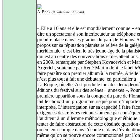
A. Beck
(© Valentine Chauvin)
« Elle a 16 ans et elle est mondialement connue » e
dire un spectateur à son interlocuteur au téléphone e
prendre place dans les gradins du parc de Florans. Si
propos sur sa réputation planétaire relève de la galéj
méridionale, c’est bien le très jeune âge de la pianist
qui est au centre des conversations et des attentions
en 2009, remarquée par Stephen Kovacevich et Mar
Argerich, soutenue par René Martin dont le label
Mi
faire paraître son premier album à la rentrée, Ariell
n’est plus tout à fait une débutante, en particulier à
La Roque, où elle s’est produite lors des deux derni
éditions du festival sur des scènes « annexes ». Pour
première apparition sous la conque du parc de Floran
fait le choix d’un programme risqué pour n’importe 
interprète. L’interrogation sur sa capacité à faire fac
exigences des œuvres retenues amène par conséque
l’auditeur à un dilemme méthodologique et éthique : 
tenter de faire abstraction de cette obstinée question 
ou en tenir compte dans l’écoute et dans l’évaluation
même qu’on se trouve encore commotionné par l’on