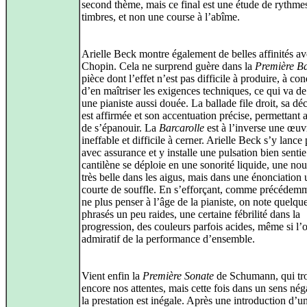
second thème, mais ce final est une étude de rythmes
timbres, et non une course à l’abîme.
Arielle Beck montre également de belles affinités a
Chopin. Cela ne surprend guère dans la
Première Ba
pièce dont l’effet n’est pas difficile à produire, à con
d’en maîtriser les exigences techniques, ce qui va de
une pianiste aussi douée. La ballade file droit, sa d
est affirmée et son accentuation précise, permettant a
de s’épanouir. La
Barcarolle
est à l’inverse une œuv
ineffable et difficile à cerner. Arielle Beck s’y lance
avec assurance et y installe une pulsation bien sentie
cantilène se déploie en une sonorité liquide, une nou
très belle dans les aigus, mais dans une énonciation
courte de souffle. En s’efforçant, comme précédemm
ne plus penser à l’âge de la pianiste, on note quelqu
phrasés un peu raides, une certaine fébrilité dans la
progression, des couleurs parfois acides, même si l’o
admiratif de la performance d’ensemble.
Vient enfin la
Première Sonate
de Schumann, qui t
encore nos attentes, mais cette fois dans un sens néga
la prestation est inégale. Après une introduction d’u