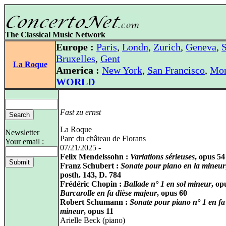
The Classical Music Network
Europe :
Paris
,
Londn
,
Zurich
,
Geneva
,
S
Bruxelles
,
Gent
La Roque
America :
New York
,
San Francisco
,
Mon
WORLD
Fast zu ernst
La Roque
Newsletter
Parc du château de Florans
Your email :
07/21/2025 -
Felix Mendelssohn :
Variations sérieuses
, opus 54
Franz Schubert :
Sonate pour piano en la mineur
posth. 143, D. 784
Frédéric Chopin :
Ballade n° 1 en sol mineur
, op
Barcarolle en fa dièse majeur
, opus 60
Robert Schumann :
Sonate pour piano n° 1 en fa
mineur
, opus 11
Arielle Beck (piano)