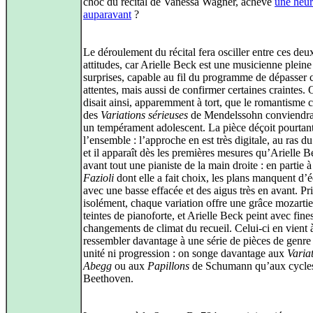
choc du récital de Vanessa Wagner, achevé
une heu
auparavant
?
Le déroulement du récital fera osciller entre ces deu
attitudes, car Arielle Beck est une musicienne pleine
surprises, capable au fil du programme de dépasser c
attentes, mais aussi de confirmer certaines craintes. 
disait ainsi, apparemment à tort, que le romantisme c
des
Variations sérieuses
de Mendelssohn conviendrai
un tempérament adolescent. La pièce déçoit pourtan
l’ensemble : l’approche en est très digitale, au ras du
et il apparaît dès les premières mesures qu’Arielle B
avant tout une pianiste de la main droite : en partie 
Fazioli
dont elle a fait choix, les plans manquent d’é
avec une basse effacée et des aigus très en avant. Pr
isolément, chaque variation offre une grâce mozarti
teintes de pianoforte, et Arielle Beck peint avec fine
changements de climat du recueil. Celui‑ci en vient 
ressembler davantage à une série de pièces de genre
unité ni progression : on songe davantage aux
Varia
Abegg
ou aux
Papillons
de Schumann qu’aux cycle
Beethoven.