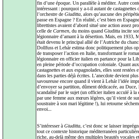
fin d’une époque. Un parallèle à méditer. Autre cont
intéressant : pourquoi y a‑t‑il autant de castagnettes
l’orchestre de
Giuditta
, alors qu’aucune des péripéti
passe en Espagne ? En réalité, c’est bien en Espagne
librettistes avaient d’abord situé une action assez pr
celle de
Carmen
, du moins quand Giuditta incite so
légionnaire d’amant à la désertion. Mais, en 1933, 
était devenu le principal allié de l’Autriche du chanc
Dollfuss et Lehár estima donc politiquement plus o
de transposer l’action en Italie, transformant le roma
légionnaire en officier italien en partance pour la Li
en pleine période d’occupation coloniale. Quant aux
castagnettes et aux espagnolades, elles sont restées e
dans les parties déjà écrites. L’anecdote devient plus
savoureuse encore quand il vient à Lehár l’idée imp
d’envoyer sa partition, dûment dédicacée, au Duce, 
scandalisé par le sujet (un officier italien acculé à la
par une femme aux mœurs légères, qu’il vient de sur
soustraire à son mari légitime !), lui retourne sèche
envoi...
S’intéresser à
Giuditta
, c’est donc se laisser imprégn
tout ce contexte historique méditerranéen particuliè
riche, au‑delà même des multiples beautés vocales e