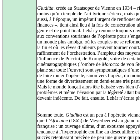
Giuditta
, créée au Staatsoper de Vienne en 1934 – r
moins qu’un temple de l’art lyrique sérieux, mais qui
aussi, à l’époque, un impératif urgent de renflouer s
finances –, tient ainsi lieu à la fois de consécration 
genre et de point final. Lehár y renonce toujours da
aux conventions souriantes de l’opérette pour s’eng
un monde plus ambigu, où les couples ne se reforme
la fin et où les rêves d’ailleurs peuvent tourner court
raffinement de l’orchestration, l’ampleur des moyen
l’influence de Puccini, de Korngold, voire de certai
cinématographiques (l’ombre de
Morocco
de von St
plane sur toute l’œuvre) sont symptomatiques d’une
de faire muter l’opérette, sinon vers l’opéra, du moi
une forme de divertissement en demi‑teinte très parti
Mais le monde fonçait alors tête baissée vers bien d’
problèmes et même l’évasion par la légèreté allait bi
devenir indécente. De fait, ensuite, Lehár n’écrira pl
Somme toute,
Giuditta
est un peu à l’opérette vienn
que
L’Africaine
(1865) de Meyerbeer est au grand op
française : un ouvrage ultime, d’un exotisme appuyé
tendance à l’hypertrophie confine au déséquilibre et 
succès retentissant précède de peu une guerre qui pré