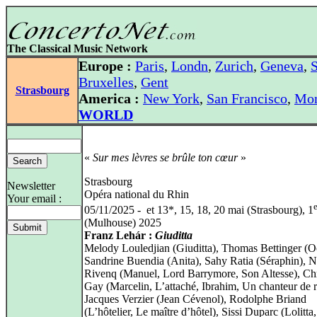
The Classical Music Network
Europe :
Paris
,
Londn
,
Zurich
,
Geneva
,
S
Bruxelles
,
Gent
Strasbourg
America :
New York
,
San Francisco
,
Mon
WORLD
«
Sur mes lèvres se brûle ton cœur
»
Strasbourg
Newsletter
Opéra national du Rhin
Your email :
e
05/11/2025 - et 13*, 15, 18, 20 mai (Strasbourg), 1
(Mulhouse) 2025
Franz Lehár :
Giuditta
Melody Louledjian (Giuditta), Thomas Bettinger (Oc
Sandrine Buendia (Anita), Sahy Ratia (Séraphin), N
Rivenq (Manuel, Lord Barrymore, Son Altesse), Ch
Gay (Marcelin, L’attaché, Ibrahim, Un chanteur de r
Jacques Verzier (Jean Cévenol), Rodolphe Briand
(L’hôtelier, Le maître d’hôtel), Sissi Duparc (Lolitta