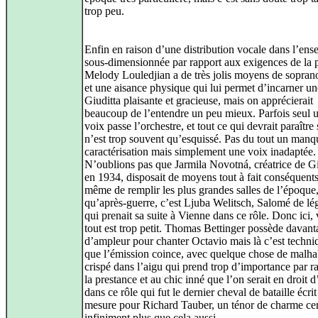
trop peu.
Enfin en raison d’une distribution vocale dans l’en
sous-dimensionnée par rapport aux exigences de la p
Melody Louledjian a de très jolis moyens de sopran
et une aisance physique qui lui permet d’incarner un
Giuditta plaisante et gracieuse, mais on apprécierait
beaucoup de l’entendre un peu mieux. Parfois seul u
voix passe l’orchestre, et tout ce qui devrait paraître
n’est trop souvent qu’esquissé. Pas du tout un manq
caractérisation mais simplement une voix inadaptée.
N’oublions pas que Jarmila Novotná, créatrice de Gi
en 1934, disposait de moyens tout à fait conséquents
même de remplir les plus grandes salles de l’époque,
qu’après‑guerre, c’est Ljuba Welitsch, Salomé de lé
qui prenait sa suite à Vienne dans ce rôle. Donc ici,
tout est trop petit. Thomas Bettinger possède davan
d’ampleur pour chanter Octavio mais là c’est techn
que l’émission coince, avec quelque chose de malhab
crispé dans l’aigu qui prend trop d’importance par r
la prestance et au chic inné que l’on serait en droit d
dans ce rôle qui fut le dernier cheval de bataille écrit
mesure pour Richard Tauber, un ténor de charme cer
infiniment plus que cela aussi.