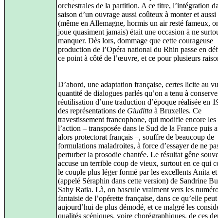
orchestrales de la partition. A ce titre, l’intégration 
saison d’un ouvrage aussi coûteux à monter et aussi 
(même en Allemagne, hormis un air resté fameux, on
joue quasiment jamais) était une occasion à ne surto
manquer. Dès lors, dommage que cette courageuse
production de l’Opéra national du Rhin passe en défi
ce point à côté de l’œuvre, et ce pour plusieurs raiso
D’abord, une adaptation française, certes licite au vu
quantité de dialogues parlés qu’on a tenu à conserve
réutilisation d’une traduction d’époque réalisée en 
des représentations de
Giuditta
à Bruxelles. Ce
travestissement francophone, qui modifie encore les 
l’action – transposée dans le Sud de la France puis 
alors protectorat français –, souffre de beaucoup de
formulations maladroites, à force d’essayer de ne pa
perturber la prosodie chantée. Le résultat gêne souve
accuse un terrible coup de vieux, surtout en ce qui 
le couple plus léger formé par les excellents Anita et
(appelé Séraphin dans cette version) de Sandrine Bu
Sahy Ratia. Là, on bascule vraiment vers les numér
fantaisie de l’opérette française, dans ce qu’elle peut
aujourd’hui de plus démodé, et ce malgré les consid
qualités scéniques, voire chorégraphiques, de ces d