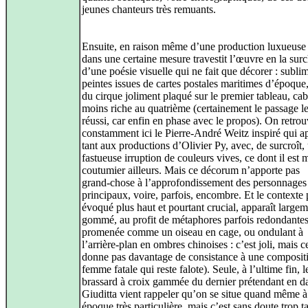
jeunes chanteurs très remuants.
Ensuite, en raison même d’une production luxueuse
dans une certaine mesure travestit l’œuvre en la sur
d’une poésie visuelle qui ne fait que décorer : sublim
peintes issues de cartes postales maritimes d’époque
du cirque joliment plaqué sur le premier tableau, ca
moins riche au quatrième (certainement le passage le
réussi, car enfin en phase avec le propos). On retro
constamment ici le Pierre‑André Weitz inspiré qui a
tant aux productions d’Olivier Py, avec, de surcroît,
fastueuse irruption de couleurs vives, ce dont il est 
coutumier ailleurs. Mais ce décorum n’apporte pas
grand‑chose à l’approfondissement des personnages
principaux, voire, parfois, encombre. Et le contexte 
évoqué plus haut et pourtant crucial, apparaît large
gommé, au profit de métaphores parfois redondantes
promenée comme un oiseau en cage, ou ondulant à
l’arrière‑plan en ombres chinoises : c’est joli, mais c
donne pas davantage de consistance à une composit
femme fatale qui reste falote). Seule, à l’ultime fin, l
brassard à croix gammée du dernier prétendant en d
Giuditta vient rappeler qu’on se situe quand même 
époque très particulière, mais c’est sans doute trop ta