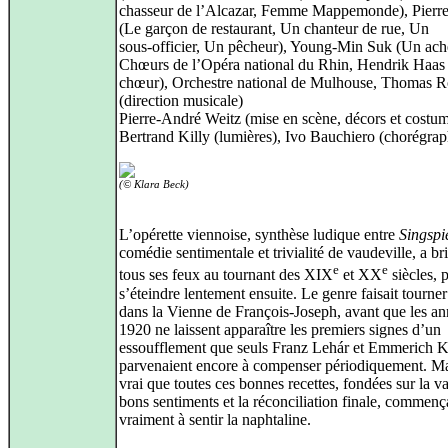
chasseur de l’Alcazar, Femme Mappemonde), Pierr
(Le garçon de restaurant, Un chanteur de rue, Un
sous‑officier, Un pêcheur), Young‑Min Suk (Un ach
Chœurs de l’Opéra national du Rhin, Hendrik Haas 
chœur), Orchestre national de Mulhouse, Thomas R
(direction musicale)
Pierre-André Weitz (mise en scène, décors et costum
Bertrand Killy (lumières), Ivo Bauchiero (chorégrap
(© Klara Beck)
L’opérette viennoise, synthèse ludique entre
Singspi
comédie sentimentale et trivialité de vaudeville, a bri
e
e
tous ses feux au tournant des XIX
et XX
siècles, 
s’éteindre lentement ensuite. Le genre faisait tourner 
dans la Vienne de François‑Joseph, avant que les a
1920 ne laissent apparaître les premiers signes d’un
essoufflement que seuls Franz Lehár et Emmerich 
parvenaient encore à compenser périodiquement. Mai
vrai que toutes ces bonnes recettes, fondées sur la va
bons sentiments et la réconciliation finale, commenç
vraiment à sentir la naphtaline.