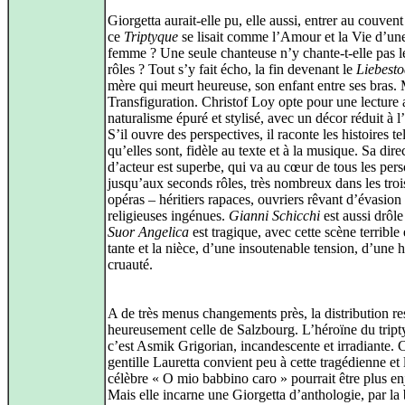
Giorgetta aurait-elle pu, elle aussi, entrer au couvent 
ce
Triptyque
se lisait comme l’Amour et la Vie d’un
femme ? Une seule chanteuse n’y chante‑t‑elle pas le
rôles ? Tout s’y fait écho, la fin devenant le
Liebest
mère qui meurt heureuse, son enfant entre ses bras. 
Transfiguration. Christof Loy opte pour une lecture 
naturalisme épuré et stylisé, avec un décor réduit à l’
S’il ouvre des perspectives, il raconte les histoires te
qu’elles sont, fidèle au texte et à la musique. Sa dire
d’acteur est superbe, qui va au cœur de tous les per
jusqu’aux seconds rôles, très nombreux dans les troi
opéras – héritiers rapaces, ouvriers rêvant d’évasion
religieuses ingénues.
Gianni Schicchi
est aussi drôle
Suor Angelica
est tragique, avec cette scène terrible 
tante et la nièce, d’une insoutenable tension, d’une h
cruauté.
A de très menus changements près, la distribution re
heureusement celle de Salzbourg. L’héroïne du tript
c’est Asmik Grigorian, incandescente et irradiante. C
gentille Lauretta convient peu à cette tragédienne et 
célèbre « O mio babbino caro » pourrait être plus en
Mais elle incarne une Giorgetta d’anthologie, par la