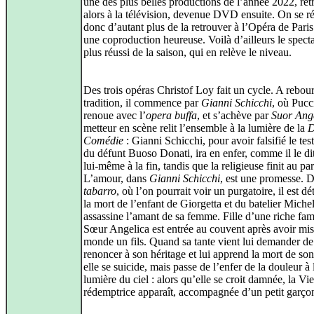
une des plus belles productions de l’année 2022, re
alors à la télévision, devenue DVD ensuite. On se ré
donc d’autant plus de la retrouver à l’Opéra de Paris
une coproduction heureuse. Voilà d’ailleurs le specta
plus réussi de la saison, qui en relève le niveau.
Des trois opéras Christof Loy fait un cycle. A rebour
tradition, il commence par
Gianni Schicchi
, où Pucc
renoue avec l’
opera buffa
, et s’achève par
Suor Ang
metteur en scène relit l’ensemble à la lumière de la
D
Comédie
: Gianni Schicchi, pour avoir falsifié le te
du défunt Buoso Donati, ira en enfer, comme il le di
lui‑même à la fin, tandis que la religieuse finit au par
L’amour, dans
Gianni Schicchi
, est une promesse. 
tabarro
, où l’on pourrait voir un purgatoire, il est dét
la mort de l’enfant de Giorgetta et du batelier Michel
assassine l’amant de sa femme. Fille d’une riche fami
Sœur Angelica est entrée au couvent après avoir mis
monde un fils. Quand sa tante vient lui demander de
renoncer à son héritage et lui apprend la mort de son
elle se suicide, mais passe de l’enfer de la douleur à 
lumière du ciel : alors qu’elle se croit damnée, la Vi
rédemptrice apparaît, accompagnée d’un petit garço