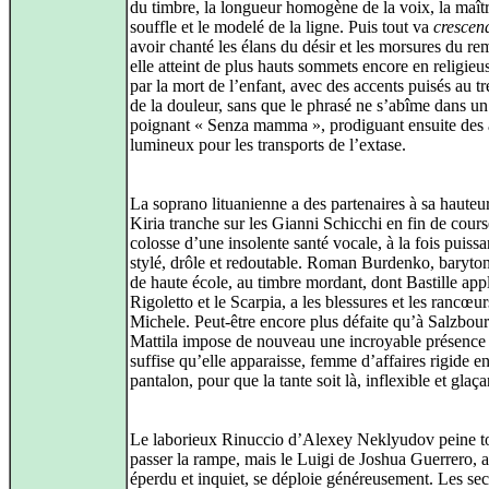
du timbre, la longueur homogène de la voix, la maît
souffle et le modelé de la ligne. Puis tout va
crescen
avoir chanté les élans du désir et les morsures du re
elle atteint de plus hauts sommets encore en religieu
par la mort de l’enfant, avec des accents puisés au t
de la douleur, sans que le phrasé ne s’abîme dans un
poignant « Senza mamma », prodiguant ensuite des 
lumineux pour les transports de l’extase.
La soprano lituanienne a des partenaires à sa hauteu
Kiria tranche sur les Gianni Schicchi en fin de cours
colosse d’une insolente santé vocale, à la fois puissa
stylé, drôle et redoutable. Roman Burdenko, baryto
de haute école, au timbre mordant, dont Bastille appl
Rigoletto et le Scarpia, a les blessures et les rancœu
Michele. Peut‑être encore plus défaite qu’à Salzbour
Mattila impose de nouveau une incroyable présence 
suffise qu’elle apparaisse, femme d’affaires rigide en
pantalon, pour que la tante soit là, inflexible et glaça
Le laborieux Rinuccio d’Alexey Neklyudov peine t
passer la rampe, mais le Luigi de Joshua Guerrero, 
éperdu et inquiet, se déploie généreusement. Les se