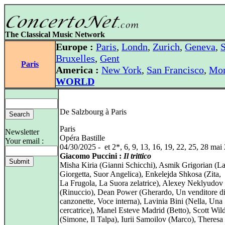
The Classical Music Network
Europe :
Paris
,
Londn
,
Zurich
,
Geneva
,
S
Bruxelles
,
Gent
Paris
America :
New York
,
San Francisco
,
Mon
WORLD
De Salzbourg à Paris
Paris
Newsletter
Opéra Bastille
Your email :
04/30/2025 - et 2*, 6, 9, 13, 16, 19, 22, 25, 28 mai
Giacomo Puccini :
Il trittico
Misha Kiria (Gianni Schicchi), Asmik Grigorian (La
Giorgetta, Suor Angelica), Enkelejda Shkosa (Zita,
La Frugola, La Suora zelatrice), Alexey Neklyudov
(Rinuccio), Dean Power (Gherardo, Un venditore d
canzonette, Voce interna), Lavinia Bini (Nella, Una
cercatrice), Manel Esteve Madrid (Betto), Scott Wil
(Simone, Il Talpa), Iurii Samoilov (Marco), Theresa