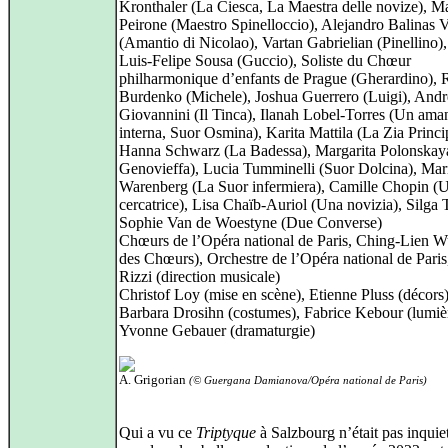
Kronthaler (La Ciesca, La Maestra delle novize), M
Peirone (Maestro Spinelloccio), Alejandro Balinas V
(Amantio di Nicolao), Vartan Gabrielian (Pinellino),
Luis‑Felipe Sousa (Guccio), Soliste du Chœur
philharmonique d’enfants de Prague (Gherardino),
Burdenko (Michele), Joshua Guerrero (Luigi), Andr
Giovannini (Il Tinca), Ilanah Lobel‑Torres (Un ama
interna, Suor Osmina), Karita Mattila (La Zia Princi
Hanna Schwarz (La Badessa), Margarita Polonskay
Genovieffa), Lucia Tumminelli (Suor Dolcina), Mar
Warenberg (La Suor infermiera), Camille Chopin (
cercatrice), Lisa Chaïb-Auriol (Una novizia), Silga 
Sophie Van de Woestyne (Due Converse)
Chœurs de l’Opéra national de Paris, Ching‑Lien W
des Chœurs), Orchestre de l’Opéra national de Paris
Rizzi (direction musicale)
Christof Loy (mise en scène), Etienne Pluss (décors)
Barbara Drosihn (costumes), Fabrice Kebour (lumièr
Yvonne Gebauer (dramaturgie)
A. Grigorian
(© Guergana Damianova/Opéra national de Paris)
Qui a vu ce
Triptyque
à Salzbourg n’était pas inquiet 