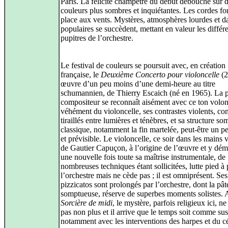
Paris. La félicité champêtre du début débouche sur 
couleurs plus sombres et inquiétantes. Les cordes fon
place aux vents. Mystères, atmosphères lourdes et d
populaires se succèdent, mettant en valeur les différ
pupitres de l’orchestre.
Le festival de couleurs se poursuit avec, en création
française, le
Deuxième Concerto pour violoncelle
(2
œuvre d’un peu moins d’une demi‑heure au titre
schumannien, de Thierry Escaich (né en 1965). La p
compositeur se reconnaît aisément avec ce ton volon
véhément du violoncelle, ses contrastes violents, c
tiraillés entre lumières et ténèbres, et sa structure s
classique, notamment la fin martelée, peut‑être un p
et prévisible. Le violoncelle, ce soir dans les mains 
de Gautier Capuçon, à l’origine de l’œuvre et y dém
une nouvelle fois toute sa maîtrise instrumentale, de
nombreuses techniques étant sollicitées, lutte pied à
l’orchestre mais ne cède pas ; il est omniprésent. Ses
pizzicatos sont prolongés par l’orchestre, dont la pât
somptueuse, réserve de superbes moments solistes.
Sorcière de midi
, le mystère, parfois religieux ici, 
pas non plus et il arrive que le temps soit comme su
notamment avec les interventions des harpes et du cé