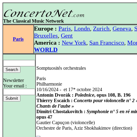
The Classical Music Network
Europe :
Paris
,
Londn
,
Zurich
,
Geneva
,
S
Bruxelles
,
Gent
Paris
America :
New York
,
San Francisco
,
Mon
WORLD
Somptuosités orchestrales
Paris
Newsletter
Philharmonie
Your email :
10/16/2024 - et 17* octobre 2024
Antonín Dvorák :
Polednice
, opus 108, B. 196
Thierry Escaich :
Concerto pour violoncelle n° 2 
Chants de l’aube »
Dimitri Chostakovitch :
Symphonie n° 5 en ré mi
opus 47
Gautier Capuçon (violoncelle)
Orchestre de Paris, Aziz Shokhakimov (direction)