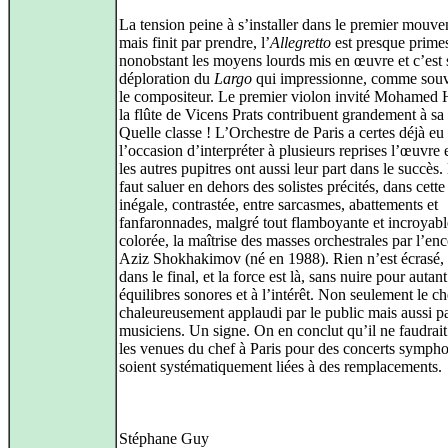
La tension peine à s’installer dans le premier mouv
mais finit par prendre, l’
Allegretto
est presque primes
nonobstant les moyens lourds mis en œuvre et c’est s
déploration du
Largo
qui impressionne, comme souv
le compositeur. Le premier violon invité Mohamed H
la flûte de Vicens Prats contribuent grandement à sa 
Quelle classe ! L’Orchestre de Paris a certes déjà eu
l’occasion d’interpréter à plusieurs reprises l’œuvre 
les autres pupitres ont aussi leur part dans le succès.
faut saluer en dehors des solistes précités, dans cett
inégale, contrastée, entre sarcasmes, abattements et
fanfaronnades, malgré tout flamboyante et incroyab
colorée, la maîtrise des masses orchestrales par l’en
Aziz Shokhakimov (né en 1988). Rien n’est écrasé
dans le final, et la force est là, sans nuire pour autan
équilibres sonores et à l’intérêt. Non seulement le ch
chaleureusement applaudi par le public mais aussi pa
musiciens. Un signe. On en conclut qu’il ne faudrai
les venues du chef à Paris pour des concerts symph
soient systématiquement liées à des remplacements.
Stéphane Guy