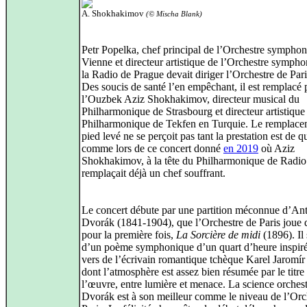
A. Shokhakimov
(© Mischa Blank)
Petr Popelka, chef principal de l’Orchestre sympho
Vienne et directeur artistique de l’Orchestre symph
la Radio de Prague devait diriger l’Orchestre de Paris
Des soucis de santé l’en empêchant, il est remplacé 
l’Ouzbek Aziz Shokhakimov, directeur musical du
Philharmonique de Strasbourg et directeur artistique
Philharmonique de Tekfen en Turquie. Le remplace
pied levé ne se perçoit pas tant la prestation est de qu
comme lors de ce concert donné
en 2019
où Aziz
Shokhakimov, à la tête du Philharmonique de Radio
remplaçait déjà un chef souffrant.
Le concert débute par une partition méconnue d’An
Dvorák (1841‑1904), que l’Orchestre de Paris joue d
pour la première fois,
La Sorcière de midi
(1896). Il 
d’un poème symphonique d’un quart d’heure inspiré
vers de l’écrivain romantique tchèque Karel Jaromír
dont l’atmosphère est assez bien résumée par le titre
l’œuvre, entre lumière et menace. La science orchest
Dvorák est à son meilleur comme le niveau de l’Orc