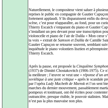
Naturellement, le compositeur vient saluer à plusieu
reprises le public en compagnie de Gautier Capuçon
fortement applaudi. S’ils disparaissent enfin du deva
scène, c’est pour réapparaître, au fond, pour un curi
Thierry Escaich s’emparant du piano et Gautier Ca
s’installant un peu devant pour une transcription pou
violoncelle et piano de l’air de Dalila « Mon cœur s
ta voix » extrait de
Samson et Dalila
de Camille Sai
Gautier Capuçon se retourne souvent, semblant suiv
inquiétude le piano volontiers lisztien et péremptoire
Thierry Escaich.
Après la pause, est proposée la
Cinquième Symphon
(1937) de Dimitri Chostakovitch (1906‑1975). Ce n’
la meilleure ; l’œuvre se veut une «
réponse d’un art
soviétique à une juste critique
» après le scandale p
par l’opéra
Lady Macbeth de Mzensk
et l’on sent bi
marches du dernier mouvement, passablement martia
pompeux et tonitruant, ont été écrites pour contente
outrancière, presque risible, le pouvoir stalinien. Ma
n’est pas la plus mauvaise non plus.