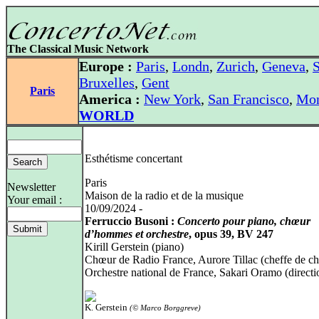
The Classical Music Network
Europe :
Paris
,
Londn
,
Zurich
,
Geneva
,
S
Bruxelles
,
Gent
Paris
America :
New York
,
San Francisco
,
Mon
WORLD
Esthétisme concertant
Paris
Newsletter
Maison de la radio et de la musique
Your email :
10/09/2024 -
Ferruccio Busoni :
Concerto pour piano, chœur
d’hommes et orchestre
, opus 39, BV 247
Kirill Gerstein (piano)
Chœur de Radio France, Aurore Tillac (cheffe de c
Orchestre national de France, Sakari Oramo (directi
K. Gerstein
(© Marco Borggreve)