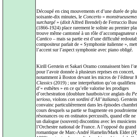
Découpé en cinq mouvements et d’une durée de plu
soixante-dix minutes, le
Concerto
«
monstrueuseme
surchargé
» (
dixit
Alfred Brendel) de Ferruccio Bus
(1866‑1924) place rarement le soliste au premier plan
trouve même cantonné à un rôle d’accompagnateur 
Cantico
– mais sa partie est d’une difficulté redouta
compositeur parlait de « Symphonie italienne », mett
l’accent sur l’aspect symphonie avec piano obligé.
Kirill Gerstein et Sakari Oramo connaissent bien l’
pour l’avoir donnée à plusieurs reprises en concert,
notamment à Boston devant les micros de l’éditeur
Classics
(2019) ; une interprétation qu’on qualifiera
d’« esthètes » en ce qu’elle valorise les prodiges
d’orchestration (doublure hautbois/cor anglais du
Pe
serioso
, violons
con sordini
d’
All’ italiana
). Gerstein
convainc particulièrement dans les épisodes chambri
cours desquels sa partie se fragmente en poudroieme
résonances ou en ostinatos percussifs, quand elle ne 
un dialogue (souvent) discontinu avec les musiciens
l’Orchestre national de France. A l’opposé du grand
romantique de Marc‑André Hamelin/Mark Elder (
H