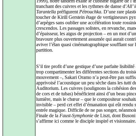
1999), notre tandem exalte le cubisme bigarré de l’
tranchant des cuivres et les rythmes de danse d’
All’ 
Tarantella
préfigurent
Pétrouchka
. D’une rare plastic
toucher de Kirill Gerstein étage de vertigineuses py
d’arpèges sans oublier une accélération toute rossin
crescendos. Les passages solistes, en revanche, ma
d’épaisseur, les aigus de projection – en un mot d’u
bravoure plus ouvertement assumée qui aurait contr
aviver l’élan quasi cinématographique soufflant sur 
partition.
S’il tire profit d’une gestique d’une parfaite lisibilité
trop compartimenter les différentes sections du trois
mouvement –, Sakari Oramo n’a peut‑être pas suff
apprivoisé l’acoustique un peu sèche dans les
tutti
du
Auditorium. Les cuivres (soulignons la cohésion des
de cors et de tubas) bénéficient ainsi d’un beau pinc
lumière, mais le chœur – que le compositeur souhait
invisible – perd cet effet d’émanation qui eût rendu 
entrée magique. Difficile de ne pas songer, néanmoi
Finale de la
Faust‑Symphonie
de Liszt, dont Busoni
s’affirme ici comme le disciple inspiré et visionnaire