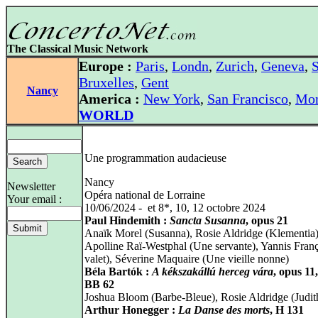
The Classical Music Network
Europe :
Paris
,
Londn
,
Zurich
,
Geneva
,
S
Bruxelles
,
Gent
Nancy
America :
New York
,
San Francisco
,
Mon
WORLD
Une programmation audacieuse
Nancy
Newsletter
Opéra national de Lorraine
Your email :
10/06/2024 - et 8*, 10, 12 octobre 2024
Paul Hindemith :
Sancta Susanna
, opus 21
Anaïk Morel (Susanna), Rosie Aldridge (Klementia)
Apolline Raï‑Westphal (Une servante), Yannis Fran
valet), Séverine Maquaire (Une vieille nonne)
Béla Bartók :
A kékszakállú herceg vára
, opus 11,
BB 62
Joshua Bloom (Barbe‑Bleue), Rosie Aldridge (Judit
Arthur Honegger :
La Danse des morts
, H 131