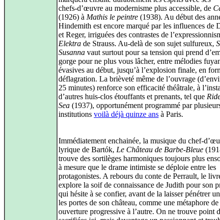
chefs‑d’œuvre au modernisme plus accessible, de
Ca
(1926) à
Mathis le peintre
(1938). Au début des ann
Hindemith est encore marqué par les influences de
et Reger, irriguées des contrastes de l’expressionnis
Elektra
de Strauss. Au‑delà de son sujet sulfureux,
S
Susanna
vaut surtout pour sa tension qui prend d’em
gorge pour ne plus vous lâcher, entre mélodies fuyan
évasives au début, jusqu’à l’explosion finale, en fo
déflagration. La brièveté même de l’ouvrage (d’env
25 minutes) renforce son efficacité théâtrale, à l’inst
d’autres huis‑clos étouffants et prenants, tel que
Ride
Sea
(1937), opportunément programmé par plusieur
institutions
voilà déjà quinze ans
à Paris.
Immédiatement enchainée, la musique du chef‑d’œu
lyrique de Bartók,
Le Château de Barbe‑Bleue
(191
trouve des sortilèges harmoniques toujours plus enso
à mesure que le drame intimiste se déploie entre les
protagonistes. A rebours du conte de Perrault, le livr
explore la soif de connaissance de Judith pour son p
qui hésite à se confier, avant de la laisser pénétrer u
les portes de son château, comme une métaphore de
ouverture progressive à l’autre. On ne trouve point 