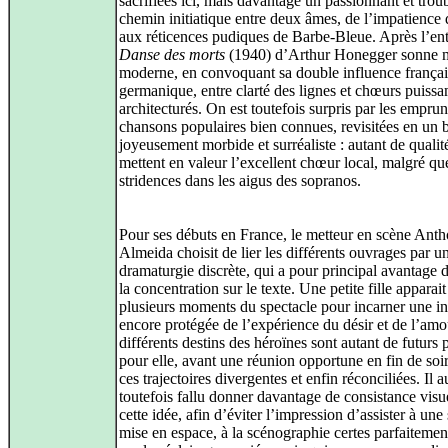
sacrifiées ici, mais davantage un passionnant et trou
chemin initiatique entre deux âmes, de l’impatience 
aux réticences pudiques de Barbe‑Bleue. Après l’en
Danse des morts
(1940) d’Arthur Honegger sonne 
moderne, en convoquant sa double influence françai
germanique, entre clarté des lignes et chœurs puis
architecturés. On est toutefois surpris par les emprun
chansons populaires bien connues, revisitées en un b
joyeusement morbide et surréaliste : autant de qualit
mettent en valeur l’excellent chœur local, malgré qu
stridences dans les aigus des sopranos.
Pour ses débuts en France, le metteur en scène Ant
Almeida choisit de lier les différents ouvrages par u
dramaturgie discrète, qui a pour principal avantage 
la concentration sur le texte. Une petite fille apparait
plusieurs moments du spectacle pour incarner une i
encore protégée de l’expérience du désir et de l’amo
différents destins des héroïnes sont autant de futurs 
pour elle, avant une réunion opportune en fin de soi
ces trajectoires divergentes et enfin réconciliées. Il a
toutefois fallu donner davantage de consistance visue
cette idée, afin d’éviter l’impression d’assister à une
mise en espace, à la scénographie certes parfaitemen