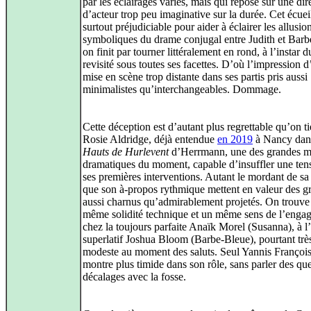
par les éclairages variés, mais qui repose sur une dir
d’acteur trop peu imaginative sur la durée. Cet écueil
surtout préjudiciable pour aider à éclairer les allusio
symboliques du drame conjugal entre Judith et Barb
on finit par tourner littéralement en rond, à l’instar 
revisité sous toutes ses facettes. D’où l’impression 
mise en scène trop distante dans ses partis pris aussi
minimalistes qu’interchangeables. Dommage.
Cette déception est d’autant plus regrettable qu’on t
Rosie Aldridge, déjà entendue
en 2019
à Nancy da
Hauts de Hurlevent
d’Herrmann, une des grandes 
dramatiques du moment, capable d’insuffler une ten
ses premières interventions. Autant le mordant de sa
que son à‑propos rythmique mettent en valeur des g
aussi charnus qu’admirablement projetés. On trouve
même solidité technique et un même sens de l’enga
chez la toujours parfaite Anaïk Morel (Susanna), à l’
superlatif Joshua Bloom (Barbe‑Bleue), pourtant trè
modeste au moment des saluts. Seul Yannis François
montre plus timide dans son rôle, sans parler des qu
décalages avec la fosse.