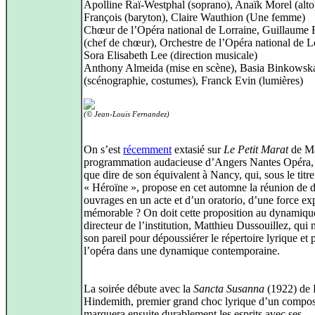
Apolline Raï-Westphal (soprano), Anaïk Morel (alto
François (baryton), Claire Wauthion (Une femme)
Chœur de l’Opéra national de Lorraine, Guillaume 
(chef de chœur), Orchestre de l’Opéra national de L
Sora Elisabeth Lee (direction musicale)
Anthony Almeida (mise en scène), Basia Binkowsk
(scénographie, costumes), Franck Evin (lumières)
(© Jean-Louis Fernandez)
On s’est
récemment
extasié sur
Le Petit Marat
de Ma
programmation audacieuse d’Angers Nantes Opéra,
que dire de son équivalent à Nancy, qui, sous le titre
« Héroïne », propose en cet automne la réunion de 
ouvrages en un acte et d’un oratorio, d’une force ex
mémorable ? On doit cette proposition au dynamiqu
directeur de l’institution, Matthieu Dussouillez, qui 
son pareil pour dépoussiérer le répertoire lyrique et 
l’opéra dans une dynamique contemporaine.
La soirée débute avec la
Sancta Susanna
(1922) de 
Hindemith, premier grand choc lyrique d’un compos
marquera ensuite durablement les esprits avec ses