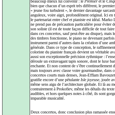
beaucoup mieux lui convenir : le
Premier
et le
Cinq
bien que chacun d’un esprit très différent, le premier
« jeune fou turbulent », le dernier davantage sarcast
anguleux, voire aigri, profondément original. Ici en t
le partenariat entre chef et pianiste est idéal. Marko
ne prend pas de précaution particulière pour éviter d
son soliste (il est de toute façon difficile de tout fair
dans ces concertos, sauf peut‑être au disque), mais 
des timbres fonctionne, le piano ne devenant parfoi
instrument parmi d’autres dans la création d’une am
générale. Dans ce type de conception, le raffinemen
coloriste du pianiste français devient un véritable av
aussi son exceptionnelle précision rythmique : l’en
déroule un extravagant tapis sonore, dont le luxe bar
enchante. Et non content de s’être continuellement 
mais toujours avec classe voire gourmandise, dans 
concertos courts mais denses, Jean‑Efflam Bavouze
gratifie encore d’une pétulante
Isle joyeuse
, jouée av
même sens aigu de l’architecture globale. Et là au m
contrairement à Prokofiev, même les détails du texte
audibles, et hors quelques notes à côté, ils sont gor
imparable musicalité.
Deux concertos, donc conclusion plus ramassée ensu