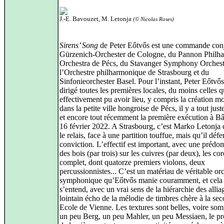
J.-E. Bavouzet, M. Letonja
(© Nicolas Roses)
Sirens’ Song
de Peter Eőtvős est une commande conj
Gürzenich-Orchester de Cologne, du Pannon Philh
Orchestra de Pécs, du Stavanger Symphony Orchest
l’Orchestre philharmonique de Strasbourg et du
Sinfonieorchester Basel. Pour l’instant, Peter Eőtvős
dirigé toutes les premières locales, du moins celles q
effectivement pu avoir lieu, y compris la création m
dans la petite ville hongroise de Pécs, il y a tout just
et encore tout récemment la première exécution à Bâl
16 février 2022. A Strasbourg, c’est Marko Letonja 
le relais, face à une partition touffue, mais qu’il déf
conviction. L’effectif est important, avec une préd
des bois (par trois) sur les cuivres (par deux), les co
complet, dont quatorze premiers violons, deux
percussionnistes... C’est un matériau de véritable or
symphonique qu’Eőtvős manie couramment, et cela
s’entend, avec un vrai sens de la hiérarchie des allia
lointain écho de la mélodie de timbres chère à la se
Ecole de Vienne. Les textures sont belles, voire so
un peu Berg, un peu Mahler, un peu Messiaen, le p