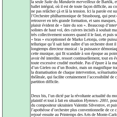
la seule
Suite
du
Mandarin merveilleux
de Bartók, e
ballet intégral, où il est de toute façon difficile, au c
ne pas relâcher çà et là la tension. Ici la parole est su
l’Orchestre philharmonique de Strasbourg, qui peut 
retrouver en très grande formation, et sans masques,
plaisir évident de « faire du son ». Beaucoup d’inte
solistes de haut vol, des cuivres incisifs à souhait ma
très collectivement sonores quand il le faut, et puis s
« bras » exceptionnel de Marko Letonja, cette puiss
tellurique qu’il sait faire naître d’un orchestre dont il
longtemps directeur musical : la puissance démonia
cette musique, qui fit scandale à son époque au poin
avoir été interdite, ressort continuellement, tout en é
toute excessive crudité morbide. Pas d’épure à la ma
d’un Gielen ou d’un Boulez, mais un magnifique tra
la dramatisation de chaque intervention, scénarisatio
théâtrale, qui facilite certainement l’accessibilité de c
partition difficile.
Deux bis, l’un dicté par la révoltante actualité du mo
plaintif et tout à fait en situation
Hymnes‑ 2001
, pou
du compositeur ukrainien Valentin Silvestrov, et pui
l’apothéose d’orchestre plus conventionnelle de ce c
rejoué ensuite au Printemps des Arts de Monte‑Carlo