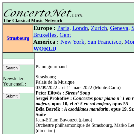
The Classical Music Network
Europe :
Paris
,
Londn
,
Zurich
,
Geneva
,
S
Bruxelles
,
Gent
Strasbourg
America :
New York
,
San Francisco
,
Mon
WORLD
Piano gourmand
Strasbourg
Newsletter
Palais de la Musique
Your email :
03/09/2022 - et 11 mars 2022 (Monte-Carlo)
Peter Eőtvős :
Sirens’ Song
Sergei Prokofiev :
Concertos pour piano n° 1 en 
majeur
, opus 10, et
n° 5 en sol majeur
, opus 55
Béla Bartók :
A csodálatos mandarin
, opus 19, Sz
Suite
Jean-Efflam Bavouzet (piano)
Orchestre philharmonique de Strasbourg, Marko Le
(direction)