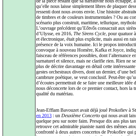
de la pièce restant que sa narrativité nous échappe, 
qu’elle nous laisse simplement libres de plaquer dess
ressenti dont nous avons envie. Une histoire abstrait
de timbres et de couleurs instrumentales ? Ou au con
scénario plus construit, maritime, tellurique, mythol
L’ouvrage précédent qu’Eőtvős consacrait aux sirèn
d’Ulysse, en 2016,
The Sirens Cycle
, pour quatuor 
et électronique, était plus explicite, mais aussi en rai
présence de la voix humaine. Ici le propos introducti
convoque à nouveau Homère, Kafka et Joyce, indiq
faisceau de références possibles, dont l’alternance e
surnaturel et silence, mais ne clarifie rien. Rien ne s
plus de décrire davantage en détail cette intéressante
gestes orchestraux divers, dont un dernier, d’une bel
cambrure poétique, se veut conclusif. Peut‑être qu’u
d’écoutes permettrait de se faire une meilleure idée 
nous déconcerte lors de ce premier contact, hors la tr
qualité du matériau.
Jean‑Efflam Bavouzet avait déjà joué Prokofiev à S
en 2013
: un
Deuxième Concerto
qui nous avait lais
quelque peu sur notre faim. Presque dix ans plus tar
retrouve cet admirable pianiste nanti des mêmes atou
confronté à deux autres concertos de Prokofiev qui 