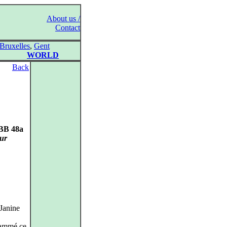
About us /
Contact
Bruxelles
,
Gent
WORLD
Back
, BB 48a
eur
 Janine
rammé ce