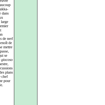
œuvre
eaucoup
Jukka-
e dans
lux
 large
remier
t
un
s de nerf
Benoît de
se mettre
passe,
ui se
o giocoso
estre,
rcussions
 des plans
e chef
me pour
ée.