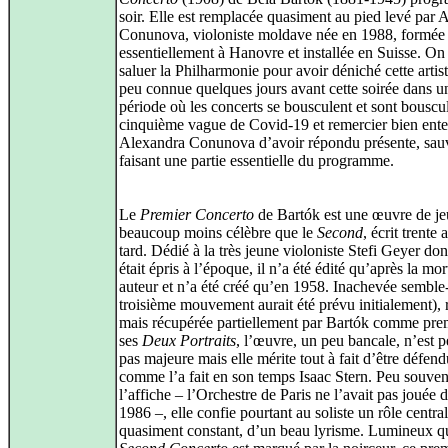
soir. Elle est remplacée quasiment au pied levé par 
Conunova, violoniste moldave née en 1988, formée
essentiellement à Hanovre et installée en Suisse. On
saluer la Philharmonie pour avoir déniché cette artis
peu connue quelques jours avant cette soirée dans u
période où les concerts se bousculent et sont bouscul
cinquième vague de Covid-19 et remercier bien ent
Alexandra Conunova d’avoir répondu présente, sau
faisant une partie essentielle du programme.
Le
Premier Concerto
de Bartók est une œuvre de je
beaucoup moins célèbre que le
Second
, écrit trente 
tard. Dédié à la très jeune violoniste Stefi Geyer do
était épris à l’époque, il n’a été édité qu’après la mo
auteur et n’a été créé qu’en 1958. Inachevée semble-
troisième mouvement aurait été prévu initialement), 
mais récupérée partiellement par Bartók comme pre
ses
Deux Portraits
, l’œuvre, un peu bancale, n’est p
pas majeure mais elle mérite tout à fait d’être défen
comme l’a fait en son temps Isaac Stern. Peu souven
l’affiche – l’Orchestre de Paris ne l’avait pas jouée 
1986 –, elle confie pourtant au soliste un rôle central
quasiment constant, d’un beau lyrisme. Lumineux q