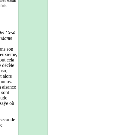
ier essai
fois
del Gesù
ndante
ans son
 deuxième,
out cela
e décèle
usu,
t alors
onunova
n aisance
, sont
lude
saÿe où
a seconde
ue