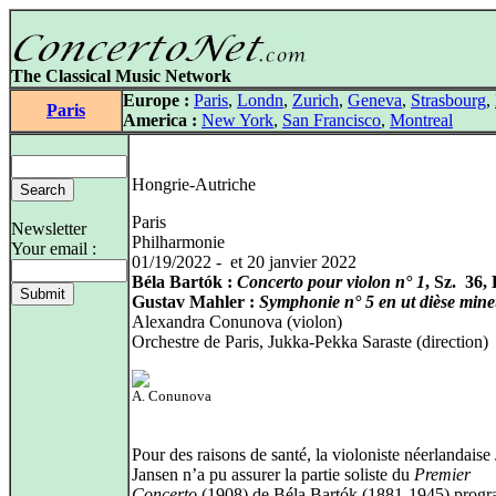
The Classical Music Network
Europe :
Paris
,
Londn
,
Zurich
,
Geneva
,
Strasbourg
,
Paris
America :
New York
,
San Francisco
,
Montreal
Hongrie-Autriche
Paris
Newsletter
Philharmonie
Your email :
01/19/2022 - et 20 janvier 2022
Béla Bartók :
Concerto pour violon n° 1
, Sz. 36
Gustav Mahler :
Symphonie n° 5 en ut dièse min
Alexandra Conunova (violon)
Orchestre de Paris, Jukka-Pekka Saraste (direction)
A. Conunova
Pour des raisons de santé, la violoniste néerlandaise
Jansen n’a pu assurer la partie soliste du
Premier
Concerto
(1908) de Béla Bartók (1881-1945) prog