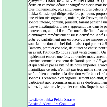
Symphonie
(1904) de Gustav Mahler (1860-1911), 
écrite en ce même début de vingtième siècle mais b
plus monumentale, plus ambitieuse et plus célèbre. 
Pekka Saraste, qui dirige cette fois par cœur, propos
une vision très organique, unitaire, de l’œuvre, un f
sonore intense, continu, puissant, faisant penser à un
fleuve inextinguible. Il ne s’appesantit pas dans le p
mouvement, auquel il confère une belle fluidité avan
d’embrayer immédiatement sur le deuxième. Après 
Scherzo
parfaitement mis en place qui ne manque pa
sous la direction du chef finlandais et qui permet à 
Barsony, premier cor solo, de quitter sa chaise pour 
en avant, l’
Adagietto
nous étreint véritablement. On 
rapidement encore une fois, au dernier mouvement q
termine comme le concerto de Bartók par un
Allegr
et qui achève par sa vitalité de nous emporter. L’orch
magnifique ce soir, n’en fait pas trop même si les pe
se font bien entendre et la direction veille à la clarté
sonores. L’ensemble est vigoureusement applaudi, l
participant aux reconnaissances en se déplaçant mê
saluer, à juste titre, le premier cor solo. Superbe soir
Le site de Jukka-Pekka Saraste
Le site d’Alexandra Conunova