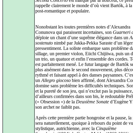
Second Concerto
est marqué par la noirceur, ce prem
rappelle clairement le monde d’où vient Bartók, à la 
post-romantique et populaire.
Nonobstant les toutes premières notes d’Alexandra
Conunova qui paraissent incertaines, son
Guarneri 
déploie un chant d’une suprême élégance dans un
A
sostenuto
nimbé par Jukka-Pekka Saraste d’un léger
pressentiment. La soliste embarque sans problème d
sillage, un premier violon, Eiichi Chijiiwa, puis un
un trio, un quatuor et enfin l’ensemble des cordes. T
est parfaitement mené. Le futur langage de Bartók s
plus aisément dans le second mouvement, plus déco
rythmé et faisant appel à des danses paysannes. C’es
un
Allegro giocoso
bien affirmé, dont Alexandra C
domine sans problème les difficultés techniques. So
et la pureté de son jeu, qui n’exclut pas la puissance
d’ailleurs confirmées dans son bis, le redoutable Pré
(« Obsession ») de la
Deuxième Sonate
d’Eugène Y
son archet ne faiblit pas.
Après cette première partie hongroise et la pause, l
sera naturellement, quoique à rebours du point de v
stylistique, autrichienne, avec la
Cinquième