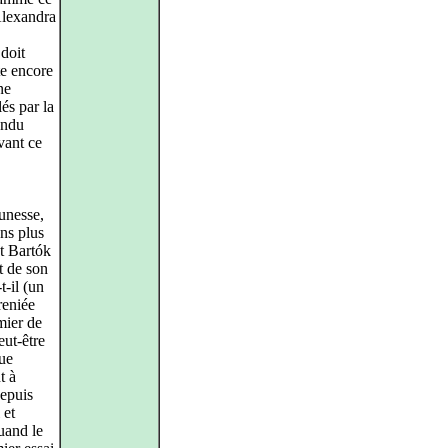
Alexandra
 doit
te encore
ne
és par la
endu
vant ce
unesse,
ans plus
nt Bartók
rt de son
t-il (un
reniée
mier de
eut-être
due
t à
depuis
 et
uand le