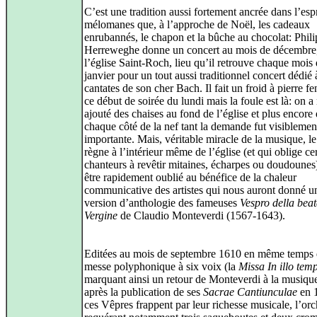
C’est une tradition aussi fortement ancrée dans l’espr
mélomanes que, à l’approche de Noël, les cadeaux
enrubannés, le chapon et la bûche au chocolat: Phil
Herreweghe donne un concert au mois de décembre
l’église Saint-Roch, lieu qu’il retrouve chaque mois
janvier pour un tout aussi traditionnel concert dédié 
cantates de son cher Bach. Il fait un froid à pierre f
ce début de soirée du lundi mais la foule est là: on 
ajouté des chaises au fond de l’église et plus encore
chaque côté de la nef tant la demande fut visiblemen
importante. Mais, véritable miracle de la musique, le
règne à l’intérieur même de l’église (et qui oblige ce
chanteurs à revêtir mitaines, écharpes ou doudounes)
être rapidement oublié au bénéfice de la chaleur
communicative des artistes qui nous auront donné u
version d’anthologie des fameuses
Vespro della bea
Vergine
de Claudio Monteverdi (1567-1643).
Editées au mois de septembre 1610 en même temps 
messe polyphonique à six voix (la
Missa In illo tem
marquant ainsi un retour de Monteverdi à la musiqu
après la publication de ses
Sacrae Cantiunculae
en 
ces Vêpres frappent par leur richesse musicale, l’orc