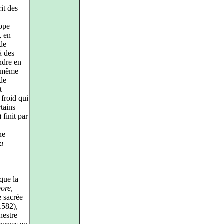
it des
ippe
, en
 de
à des
endre en
a même
 de
t
 froid qui
rtains
 finit par
ne
ta
que la
pore
,
e sacrée
1582),
hestre