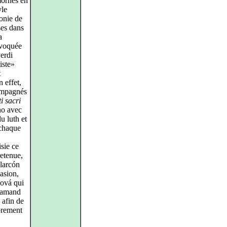
mornes en
yle
onie de
ses dans
a
évoquée
verdi
iste»
t
 effet,
compagnés
i sacri
ho avec
u luth et
 chaque
isie ce
retenue,
larcón
casion,
ková qui
flamand
afin de
ibrement