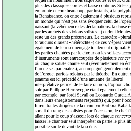
requérant notamment trois saqueboutes et deux cro
plus des classiques cordes et basse continue. Si le st
emprunte encore beaucoup, par instants, à la polyph
la Renaissance, on entre également à plusieurs repri
un monde qui n’est pas sans évoquer celui de l’opér
naissant (la véhémence des déclamations, la danse 
par les archets des violons solistes...) et dont Monte
reste un des grands précurseurs. Le caractère «plural
(d’aucuns diraient «hétéroclite») de ces Vêpres vien
également de leur séquençage totalement original. En
les parties chantées par le chœur ou les solistes ac
d’instruments sont entrecoupées de plusieurs
concert
où chaque soliste chante seul (éventuellement en éc
l’un de ses partenaires), accompagné généralement d
de l’orgue, parfois rejoints par le théorbe. En outre,
psaume est ici précédé d’une antienne (la liberté
interprétative permet de le faire ou non, l’option cho
soir par Philippe Herreweghe étant également celle 
par exemple, par Jordi Savall ou Leonardo García A
dans leurs enregistrements respectifs) qui, pour l’oc
furent toutes dirigées de la main par Barbora Kabát
sortait du rang des solistes pour l’occasion, le chef 
allant pour le coup s’asseoir lors de chaque
concerto
laisser le chanteur seul interpréter sa partie le plus l
possible sur le devant de la scène.