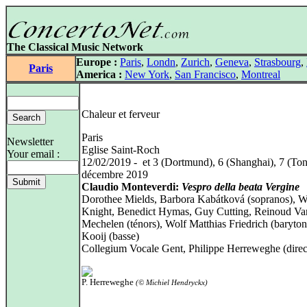
The Classical Music Network
Europe :
Paris
,
Londn
,
Zurich
,
Geneva
,
Strasbourg
,
Paris
America :
New York
,
San Francisco
,
Montreal
Chaleur et ferveur
Paris
Newsletter
Eglise Saint-Roch
Your email :
12/02/2019 - et 3 (Dortmund), 6 (Shanghai), 7 (To
décembre 2019
Claudio Monteverdi:
Vespro della beata Vergine
Dorothee Mields, Barbora Kabátková (sopranos), W
Knight, Benedict Hymas, Guy Cutting, Reinoud Va
Mechelen (ténors), Wolf Matthias Friedrich (baryton
Kooij (basse)
Collegium Vocale Gent, Philippe Herreweghe (direc
P. Herreweghe
(© Michiel Hendryckx)