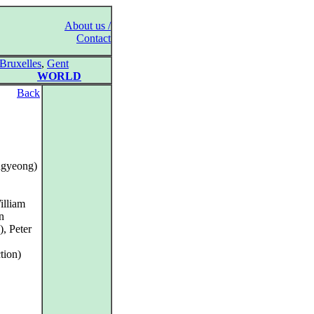
About us /
Contact
Bruxelles
,
Gent
WORLD
Back
ngyeong)
illiam
n
), Peter
tion)