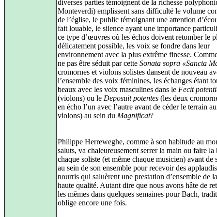
diverses parties témoignent de la richesse polyphon
Monteverdi) emplissent sans difficulté le volume co
de l’église, le public témoignant une attention d’écou
fait louable, le silence ayant une importance particul
ce type d’œuvres où les échos doivent retomber le p
délicatement possible, les voix se fondre dans leur
environnement avec la plus extrême finesse. Commen
ne pas être séduit par cette
Sonata sopra «Sancta M
cromornes et violons solistes dansent de nouveau a
l’ensemble des voix féminines, les échanges étant to
beaux avec les voix masculines dans le
Fecit potent
(violons) ou le
Deposuit potentes
(les deux cromorne
en écho l’un avec l’autre avant de céder le terrain a
violons) au sein du
Magnificat
?
Philippe Herreweghe, comme à son habitude au mo
saluts, va chaleureusement serrer la main ou faire la 
chaque soliste (et même chaque musicien) avant de 
au sein de son ensemble pour recevoir des applaudi
nourris qui saluèrent une prestation d’ensemble de la
haute qualité. Autant dire que nous avons hâte de re
les mêmes dans quelques semaines pour Bach, tradi
oblige encore une fois.