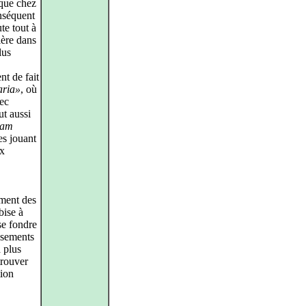
ique chez
nséquent
te tout à
ière dans
lus
t de fait
aria»
, où
vec
ut aussi
iam
s jouant
ux
ment des
bise à
se fondre
ssements
 plus
trouver
tion