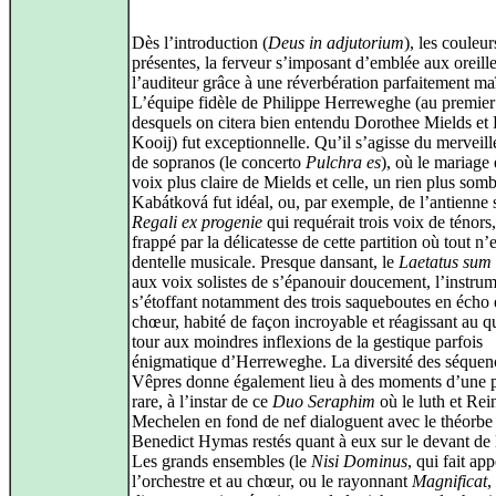
Dès l’introduction (
Deus in adjutorium
), les couleur
présentes, la ferveur s’imposant d’emblée aux oreill
l’auditeur grâce à une réverbération parfaitement maî
L’équipe fidèle de Philippe Herreweghe (au premier
desquels on citera bien entendu Dorothee Mields et 
Kooij) fut exceptionnelle. Qu’il s’agisse du merveil
de sopranos (le concerto
Pulchra es
), où le mariage 
voix plus claire de Mields et celle, un rien plus somb
Kabátková fut idéal, ou, par exemple, de l’antienne 
Regali ex progenie
qui requérait trois voix de ténors,
frappé par la délicatesse de cette partition où tout n’
dentelle musicale. Presque dansant, le
Laetatus sum
aux voix solistes de s’épanouir doucement, l’instru
s’étoffant notamment des trois saqueboutes en écho 
chœur, habité de façon incroyable et réagissant au q
tour aux moindres inflexions de la gestique parfois
énigmatique d’Herreweghe. La diversité des séquen
Vêpres donne également lieu à des moments d’une 
rare, à l’instar de ce
Duo Seraphim
où le luth et Re
Mechelen en fond de nef dialoguent avec le théorbe 
Benedict Hymas restés quant à eux sur le devant de 
Les grands ensembles (le
Nisi Dominus
, qui fait app
l’orchestre et au chœur, ou le rayonnant
Magnificat
,