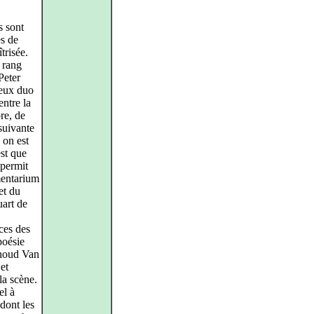
s sont
es de
trisée.
 rang
Peter
leux duo
entre la
re, de
suivante
 on est
est que
permit
mentarium
et du
uart de
ces des
poésie
inoud Van
et
la scène.
el à
 dont les