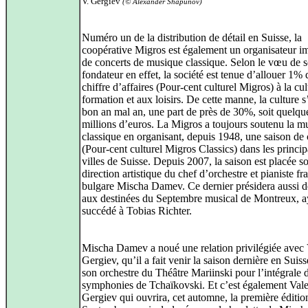
V. Gergiev
(© Alexander Shapunov)
Numéro un de la distribution de détail en Suisse, la
coopérative Migros est également un organisateur i
de concerts de musique classique. Selon le vœu de 
fondateur en effet, la société est tenue d’allouer 1%
chiffre d’affaires (Pour-cent culturel Migros) à la cul
formation et aux loisirs. De cette manne, la culture s
bon an mal an, une part de près de 30%, soit quelqu
millions d’euros. La Migros a toujours soutenu la m
classique en organisant, depuis 1948, une saison de 
(Pour-cent culturel Migros Classics) dans les princip
villes de Suisse. Depuis 2007, la saison est placée so
direction artistique du chef d’orchestre et pianiste fr
bulgare Mischa Damev. Ce dernier présidera aussi 
aux destinées du Septembre musical de Montreux, a
succédé à Tobias Richter.
Mischa Damev a noué une relation privilégiée avec 
Gergiev, qu’il a fait venir la saison dernière en Suis
son orchestre du Théâtre Mariinski pour l’intégrale 
symphonies de Tchaïkovski. Et c’est également Val
Gergiev qui ouvrira, cet automne, la première éditio