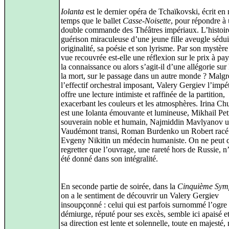
Iolanta
est le dernier opéra de Tchaïkovski, écrit e
temps que le ballet
Casse-Noisette
, pour répondre à
double commande des Théâtres impériaux. L’histoire
guérison miraculeuse d’une jeune fille aveugle sédui
originalité, sa poésie et son lyrisme. Par son mystère 
vue recouvrée est-elle une réflexion sur le prix à pa
la connaissance ou alors s’agit-il d’une allégorie sur 
la mort, sur le passage dans un autre monde ? Malgr
l’effectif orchestral imposant, Valery Gergiev l’imp
offre une lecture intimiste et raffinée de la partition,
exacerbant les couleurs et les atmosphères. Irina Ch
est une Iolanta émouvante et lumineuse, Mikhail Pe
souverain noble et humain, Najmiddin Mavlyanov 
Vaudémont transi, Roman Burdenko un Robert racé
Evgeny Nikitin un médecin humaniste. On ne peut 
regretter que l’ouvrage, une rareté hors de Russie, n’
été donné dans son intégralité.
En seconde partie de soirée, dans la
Cinquième Sym
on a le sentiment de découvrir un Valery Gergiev
insoupçonné : celui qui est parfois surnommé l’ogre 
démiurge, réputé pour ses excès, semble ici apaisé et
sa direction est lente et solennelle, toute en majesté,