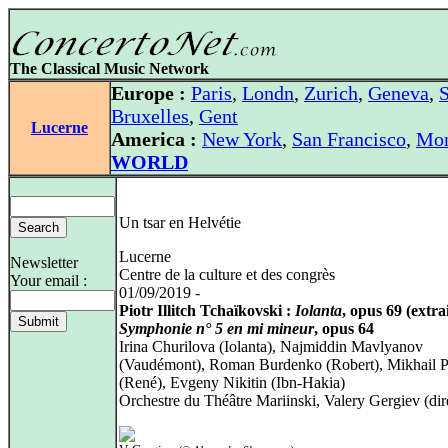
The Classical Music Network
Europe :
Paris
,
Londn
,
Zurich
,
Geneva
,
S
Bruxelles
,
Gent
Lucerne
America :
New York
,
San Francisco
,
Mon
WORLD
Un tsar en Helvétie
Lucerne
Newsletter
Centre de la culture et des congrès
Your email :
01/09/2019 -
Piotr Illitch Tchaïkovski :
Iolanta
, opus 69 (extrai
Symphonie n° 5 en mi mineur
, opus 64
Irina Churilova (Iolanta), Najmiddin Mavlyanov
(Vaudémont), Roman Burdenko (Robert), Mikhail P
(René), Evgeny Nikitin (Ibn-Hakia)
Orchestre du Théâtre Mariinski, Valery Gergiev (dir