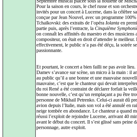
Septembre musical placée sous la houlette de Misc
Pour la saison en cours, le chef russe et son orchestr
invités pour un concert à Lucerne, dans la célèbre sa
conçue par Jean Nouvel, avec un programme 100%
Tchaïkovski: des extraits de l’opéra
Iolanta
en premi
partie puis, après l’entracte, la
Cinquième Symphoni
on connaît les affinités du maestro et des musiciens 
compositeur, on était en droit d’attendre le meilleur. 
effectivement, le public n’a pas été déçu, la soirée s
passionnante.
Et pourtant, le concert a bien failli ne pas avoir lieu
Damev s’avance sur scène, un micro à la main : il 
au public qu’il a une bonne et une mauvaise nouvell
mauvaise, c’est que le chanteur qui devait interpréter
du roi René a été contraint de déclarer forfait la veil
bonne nouvelle, c’est qu’un remplaçant a pu être tro
personne de Mikhail Petrenko. Celui-ci aurait dû pr
avion depuis l’Italie, mais son vol a été annulé en ra
neige tombée en abondance. Le chanteur a quand 
réussi l’exploit de rejoindre Lucerne, arrivant 40 mi
avant le début du concert. Il s’est glissé sans peine 
personnage, autre exploit.