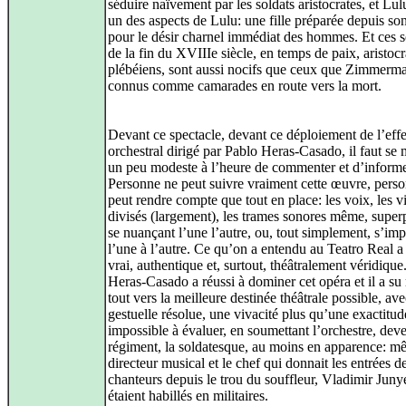
séduire naïvement par les soldats aristocrates, et Lul
un des aspects de Lulu: une fille préparée depuis so
pour le désir charnel immédiat des hommes. Et ces s
de la fin du XVIIIe siècle, en temps de paix, aristoc
plébéiens, sont aussi nocifs que ceux que Zimmerm
connus comme camarades en route vers la mort.
Devant ce spectacle, devant ce déploiement de l’effe
orchestral dirigé par Pablo Heras-Casado, il faut se 
un peu modeste à l’heure de commenter et d’informe
Personne ne peut suivre vraiment cette œuvre, pers
peut rendre compte que tout en place: les voix, les v
divisés (largement), les trames sonores même, super
se nuançant l’une l’autre, ou, tout simplement, s’im
l’une à l’autre. Ce qu’on a entendu au Teatro Real 
vrai, authentique et, surtout, théâtralement véridique
Heras-Casado a réussi à dominer cet opéra et il a su
tout vers la meilleure destinée théâtrale possible, ave
gestuelle résolue, une vivacité plus qu’une exactitud
impossible à évaluer, en soumettant l’orchestre, dev
régiment, la soldatesque, au moins en apparence: m
directeur musical et le chef qui donnait les entrées d
chanteurs depuis le trou du souffleur, Vladimir Juny
étaient habillés en militaires.