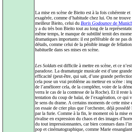
La mise en scène de Bieito est à la fois cohérente et
exagérée, comme d’habitude chez lui. On ne trouve p
meilleur Bieito, celui du
Boris Godounov
de Munic
y a du très bon Bieito tout au long de la représentat
même temps, le manque de subtilité ternit des mome
dramatiques importants: il est préférable de ne pas 
détails, comme celui de la pénible image de fellation
habituelle dans ses mises en scène.
Les Soldats
est difficile à mettre en scène, et ce n’es
paradoxe. La dramaturgie musicale est d’une grande
efficacité (peut-être, qui sait, d’une grande perfectio
cela pose un vrai problème au metteur en scène : im
de l’améliorer cela, de la compléter, voire de la déme
verra le cas de la comtesse de la Roche). Et il reste l
tentation du coup de balai, de l’exagération, ce qui 
le sens du drame. A certains moments de cette mise 
on essaie de crier plus que l’orchestre, déjà posséd
par la furie. Comme à la fin, le moment où la mise e
rivalise en expression du chaos et des images d’horr
du tout impressionnantes, car bien connues dans l’i
pop et cinématographique, comme Marie ensanglant