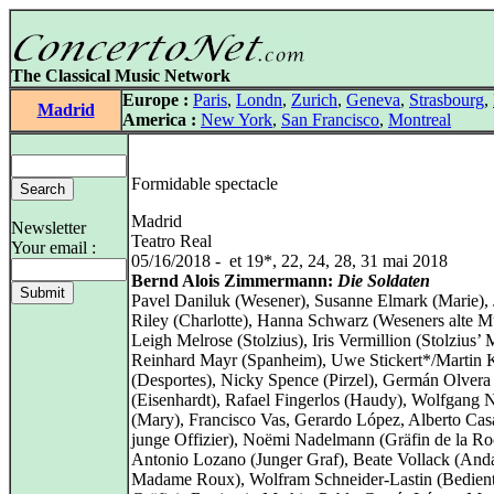
The Classical Music Network
Europe :
Paris
,
Londn
,
Zurich
,
Geneva
,
Strasbourg
,
Madrid
America :
New York
,
San Francisco
,
Montreal
Formidable spectacle
Madrid
Newsletter
Teatro Real
Your email :
05/16/2018 - et 19*, 22, 24, 28, 31 mai 2018
Bernd Alois Zimmermann:
Die Soldaten
Pavel Daniluk (Wesener), Susanne Elmark (Marie), 
Riley (Charlotte), Hanna Schwarz (Weseners alte Mu
Leigh Melrose (Stolzius), Iris Vermillion (Stolzius’ 
Reinhard Mayr (Spanheim), Uwe Stickert*/Martin 
(Desportes), Nicky Spence (Pirzel), Germán Olvera
(Eisenhardt), Rafael Fingerlos (Haudy), Wolfgang 
(Mary), Francisco Vas, Gerardo López, Alberto Casa
junge Offizier), Noëmi Nadelmann (Gräfin de la Ro
Antonio Lozano (Junger Graf), Beate Vollack (Anda
Madame Roux), Wolfram Schneider-Lastin (Bedient