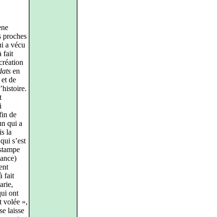
ène
és proches
i a vécu
 fait
création
dats
en
 et de
histoire.
t
i
fin de
un qui a
is la
qui s’est
estampe
nance)
ent
 fait
arie,
qui ont
t volée »,
se laisse