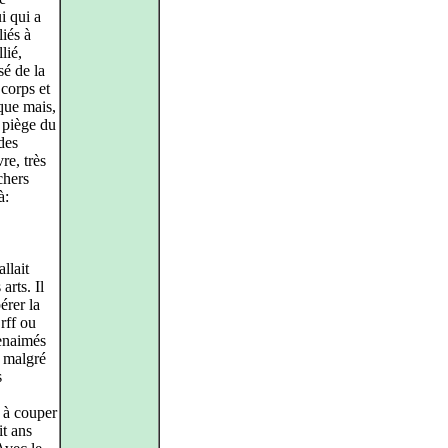
i qui a
liés à
lié,
é de la
 corps et
ique mais,
 piège du
des
re, très
chers
à:
llait
arts. Il
érer la
rff ou
ienaimés
, malgré
s
 à couper
t ans