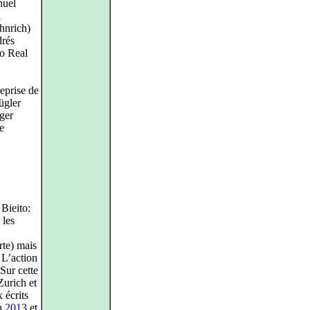
nuel
a
hnrich)
drés
ro Real
eprise de
ügler
ger
e
 Bieito:
 les
rte) mais
 L’action
Sur cette
urich et
 écrits
en
2013
et