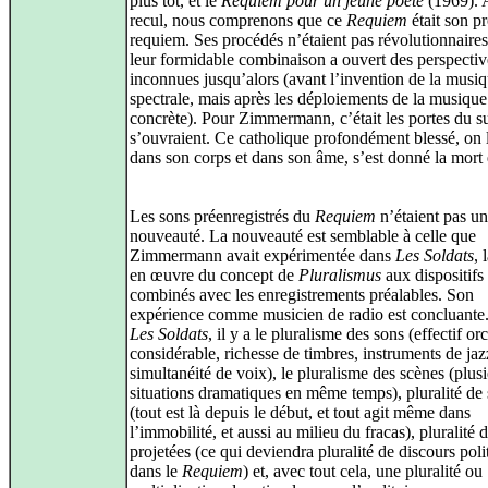
plus tôt, et le
Requiem pour un jeune poète
(1969). 
recul, nous comprenons que ce
Requiem
était son p
requiem. Ses procédés n’étaient pas révolutionnaires
leur formidable combinaison a ouvert des perspectiv
inconnues jusqu’alors (avant l’invention de la musi
spectrale, mais après les déploiements de la musique
concrète). Pour Zimmermann, c’était les portes du s
s’ouvraient. Ce catholique profondément blessé, on 
dans son corps et dans son âme, s’est donné la mort
Les sons préenregistrés du
Requiem
n’étaient pas u
nouveauté. La nouveauté est semblable à celle que
Zimmermann avait expérimentée dans
Les Soldats
, 
en œuvre du concept de
Pluralismus
aux dispositifs
combinés avec les enregistrements préalables. Son
expérience comme musicien de radio est concluante
Les Soldats
, il y a le pluralisme des sons (effectif or
considérable, richesse de timbres, instruments de jaz
simultanéité de voix), le pluralisme des scènes (plus
situations dramatiques en même temps), pluralité de
(tout est là depuis le début, et tout agit même dans
l’immobilité, et aussi au milieu du fracas), pluralité
projetées (ce qui deviendra pluralité de discours poli
dans le
Requiem
) et, avec tout cela, une pluralité ou