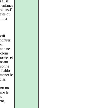
u aussi,
n enfance
oldats-là
rates ou
ann a
ctif
montrer
r.
onne ne
iolons
posées et
posant
a sonné
. Pablo
 mener le
c sa
e
enu un
ême le
es
ent,