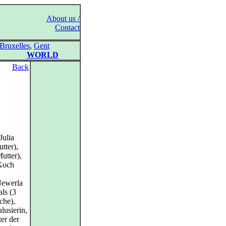
About us /
Contact
Bruxelles
,
Gent
WORLD
Back
Julia
tter),
Mutter),
Koch
Newerla
ls (3
che),
lusierin,
er der