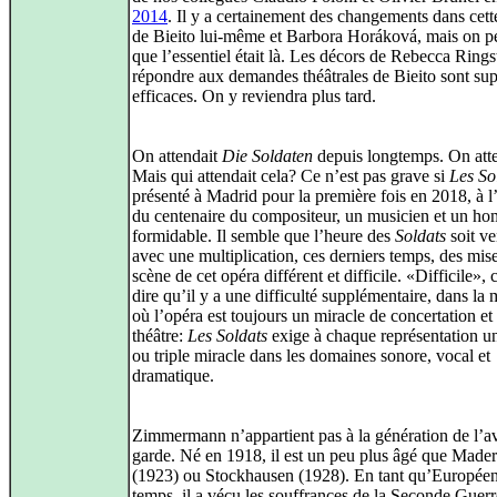
2014
. Il y a certainement des changements dans cett
de Bieito lui-même et Barbora Horáková, mais on pe
que l’essentiel était là. Les décors de Rebecca Rings
répondre aux demandes théâtrales de Bieito sont sup
efficaces. On y reviendra plus tard.
On attendait
Die Soldaten
depuis longtemps. On att
Mais qui attendait cela? Ce n’est pas grave si
Les So
présenté à Madrid pour la première fois en 2018, à l
du centenaire du compositeur, un musicien et un h
formidable. Il semble que l’heure des
Soldats
soit ve
avec une multiplication, ces derniers temps, des mis
scène de cet opéra différent et difficile. «Difficile», 
dire qu’il y a une difficulté supplémentaire, dans la
où l’opéra est toujours un miracle de concertation et
théâtre:
Les Soldats
exige à chaque représentation u
ou triple miracle dans les domaines sonore, vocal et
dramatique.
Zimmermann n’appartient pas à la génération de l’a
garde. Né en 1918, il est un peu plus âgé que Made
(1923) ou Stockhausen (1928). En tant qu’Européen
temps, il a vécu les souffrances de la Seconde Guerr