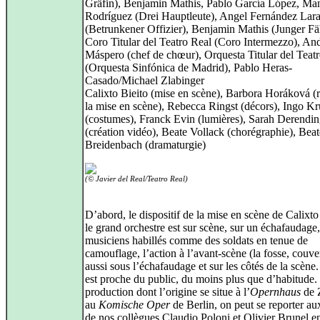
Gräfin), Benjamin Mathis, Pablo García López, Ma
Rodríguez (Drei Hauptleute), Angel Fernández Lar
(Betrunkener Offizier), Benjamin Mathis (Junger Fä
Coro Titular del Teatro Real (Coro Intermezzo), An
Máspero (chef de chœur), Orquesta Titular del Teat
(Orquesta Sinfónica de Madrid), Pablo Heras-
Casado/Michael Zlabinger
Calixto Bieito (mise en scène), Barbora Horáková (r
la mise en scène), Rebecca Ringst (décors), Ingo Kr
(costumes), Franck Evin (lumières), Sarah Derendin
(création vidéo), Beate Vollack (chorégraphie), Beat
Breidenbach (dramaturgie)
(© Javier del Real/Teatro Real)
D’abord, le dispositif de la mise en scène de Calixto
le grand orchestre est sur scène, sur un échafaudage,
musiciens habillés comme des soldats en tenue de
camouflage, l’action à l’avant-scène (la fosse, couve
aussi sous l’échafaudage et sur les côtés de la scène.
est proche du public, du moins plus que d’habitude. 
production dont l’origine se situe à l’
Opernhaus
de Z
au
Komische Oper
de Berlin, on peut se reporter aux
de nos collègues Claudio Poloni et Olivier Brunel 