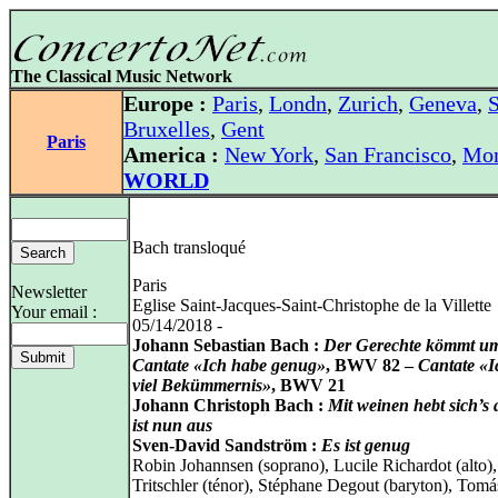
The Classical Music Network
Europe :
Paris
,
Londn
,
Zurich
,
Geneva
,
S
Bruxelles
,
Gent
Paris
America :
New York
,
San Francisco
,
Mon
WORLD
Bach transloqué
Paris
Newsletter
Eglise Saint-Jacques-Saint-Christophe de la Villette
Your email :
05/14/2018 -
Johann Sebastian Bach :
Der Gerechte kömmt u
Cantate «Ich habe genug»
, BWV 82 –
Cantate «I
viel Bekümmernis»
, BWV 21
Johann Christoph Bach :
Mit weinen hebt sich’s 
ist nun aus
Sven-David Sandström :
Es ist genug
Robin Johannsen (soprano), Lucile Richardot (alto)
Tritschler (ténor), Stéphane Degout (baryton), Tomá