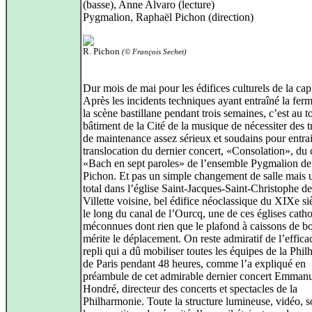
(basse), Anne Alvaro (lecture)
Pygmalion, Raphaël Pichon (direction)
R. Pichon
(© François Sechet)
Dur mois de mai pour les édifices culturels de la capi
Après les incidents techniques ayant entraîné la fer
la scène bastillane pendant trois semaines, c’est au t
bâtiment de la Cité de la musique de nécessiter des 
de maintenance assez sérieux et soudains pour entra
translocation du dernier concert, «Consolation», du 
«Bach en sept paroles» de l’ensemble Pygmalion d
Pichon. Et pas un simple changement de salle mais u
total dans l’église Saint-Jacques-Saint-Christophe de
Villette voisine, bel édifice néoclassique du XIXe siè
le long du canal de l’Ourcq, une de ces églises cath
méconnues dont rien que le plafond à caissons de bo
mérite le déplacement. On reste admiratif de l’effica
repli qui a dû mobiliser toutes les équipes de la Phi
de Paris pendant 48 heures, comme l’a expliqué en
préambule de cet admirable dernier concert Emman
Hondré, directeur des concerts et spectacles de la
Philharmonie. Toute la structure lumineuse, vidéo, s