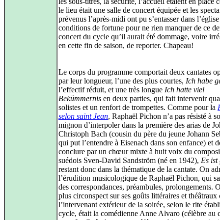
les sous-titres, la sécurité, l’accueil étaient en place
le lieu était une salle de concert équipée et les specta
prévenus l’après-midi ont pu s’entasser dans l’églis
conditions de fortune pour ne rien manquer de ce de
concert du cycle qu’il aurait été dommage, voire irré
en cette fin de saison, de reporter. Chapeau!
Le corps du programme comportait deux cantates o
par leur longueur, l’une des plus courtes,
Ich habe g
l’effectif réduit, et une très longue
Ich hatte viel
Bekümmernis
en deux parties, qui fait intervenir qua
solistes et un renfort de trompettes. Comme pour la
selon saint Jean
, Raphaël Pichon n’a pas résisté à s
mignon d’interpoler dans la première des arias de J
Christoph Bach (cousin du père du jeune Johann Seb
qui put l’entendre à Eisenach dans son enfance) et d
conclure par un chœur mixte à huit voix du composi
suédois Sven-David Sandström (né en 1942),
Es ist
restant donc dans la thématique de la cantate. On ad
l’érudition musicologique de Raphaël Pichon, qui sa
des correspondances, préambules, prolongements. O
plus circonspect sur ses goûts littéraires et théâtraux 
l’intervenant extérieur de la soirée, selon le rite étab
cycle, était la comédienne Anne Alvaro (célèbre au