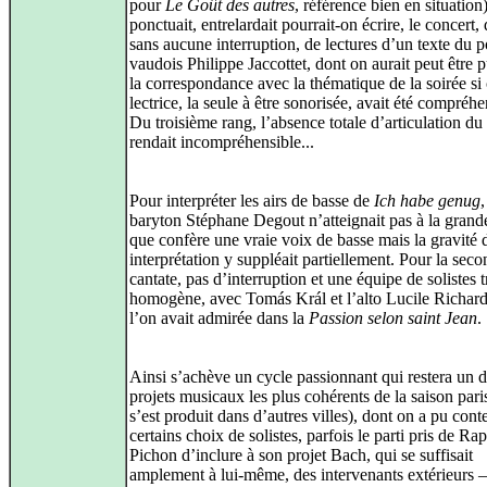
pour
Le Goût des autres
, référence bien en situation
ponctuait, entrelardait pourrait-on écrire, le concert
sans aucune interruption, de lectures d’un texte du p
vaudois Philippe Jaccottet, dont on aurait peut être p
la correspondance avec la thématique de la soirée si 
lectrice, la seule à être sonorisée, avait été compréhe
Du troisième rang, l’absence totale d’articulation du 
rendait incompréhensible...
Pour interpréter les airs de basse de
Ich habe genug
,
baryton Stéphane Degout n’atteignait pas à la grande
que confère une vraie voix de basse mais la gravité 
interprétation y suppléait partiellement. Pour la sec
cantate, pas d’interruption et une équipe de solistes t
homogène, avec Tomás Král et l’alto Lucile Richar
l’on avait admirée dans la
Passion selon saint Jean
.
Ainsi s’achève un cycle passionnant qui restera un 
projets musicaux les plus cohérents de la saison paris
s’est produit dans d’autres villes), dont on a pu cont
certains choix de solistes, parfois le parti pris de Ra
Pichon d’inclure à son projet Bach, qui se suffisait
amplement à lui-même, des intervenants extérieurs –