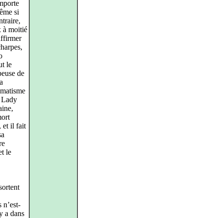
omporte
ême si
traire,
 à moitié
ffirmer
charpes,
o
t le
peuse de
la
amatisme
– Lady
aine,
mort
et il fait
sa
re
t le
sortent
 n’est-
 y a dans