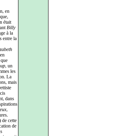
n, en
ique,
n était
tant
Billy
ge à la
s entre la
izabeth
 en
t que
oup
, un
mmes les
ton. La
ons, mais
ettiste
cis
nt, dans
spirations
eux
,
ures.
 de cette
ocation de
as