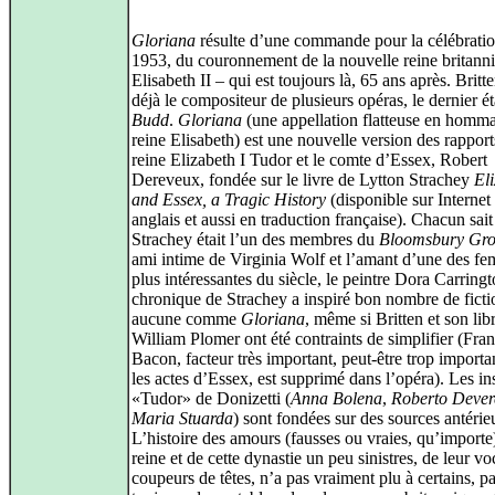
Gloriana
résulte d’une commande pour la célébratio
1953, du couronnement de la nouvelle reine britann
Elisabeth II – qui est toujours là, 65 ans après. Britte
déjà le compositeur de plusieurs opéras, le dernier é
Budd
.
Gloriana
(une appellation flatteuse en homma
reine Elisabeth) est une nouvelle version des rapport
reine Elizabeth I Tudor et le comte d’Essex, Robert
Dereveux, fondée sur le livre de Lytton Strachey
El
and Essex, a Tragic History
(disponible sur Internet
anglais et aussi en traduction française). Chacun sai
Strachey était l’un des membres du
Bloomsbury Gr
ami intime de Virginia Wolf et l’amant d’une des fe
plus intéressantes du siècle, le peintre Dora Carring
chronique de Strachey a inspiré bon nombre de ficti
aucune comme
Gloriana
, même si Britten et son libr
William Plomer ont été contraints de simplifier (Fran
Bacon, facteur très important, peut-être trop importa
les actes d’Essex, est supprimé dans l’opéra). Les in
«Tudor» de Donizetti (
Anna Bolena
,
Roberto Dever
Maria Stuarda
) sont fondées sur des sources antérie
L’histoire des amours (fausses ou vraies, qu’importe)
reine et de cette dynastie un peu sinistres, de leur v
coupeurs de têtes, n’a pas vraiment plu à certains, p