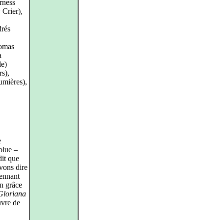
rness
 Crier),
drés
omas
a
le)
s),
umières),
e
olue –
dit que
vons dire
ennant
en grâce
Gloriana
uvre de