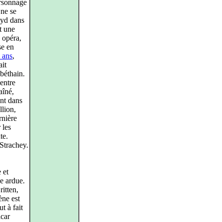
ersonnage
 ne se
oyd dans
t une
 opéra,
se en
q ans
,
ait
abéthain.
entre
aîné,
ant dans
llion,
rnière
 les
te.
 Strachey.
 et
he ardue.
itten,
ène est
t à fait
icar