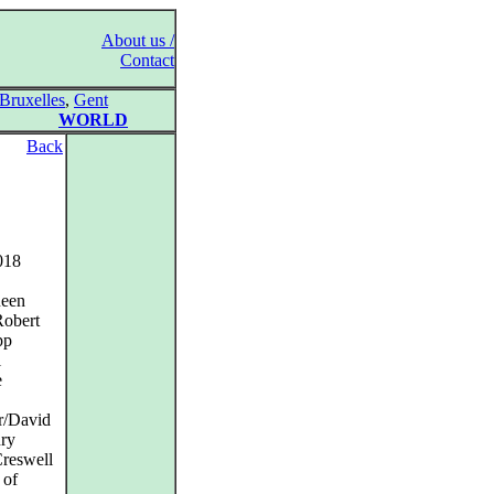
About us /
Contact
Bruxelles
,
Gent
WORLD
Back
2018
ueen
Robert
pp
l
e
r/David
nry
Creswell
 of