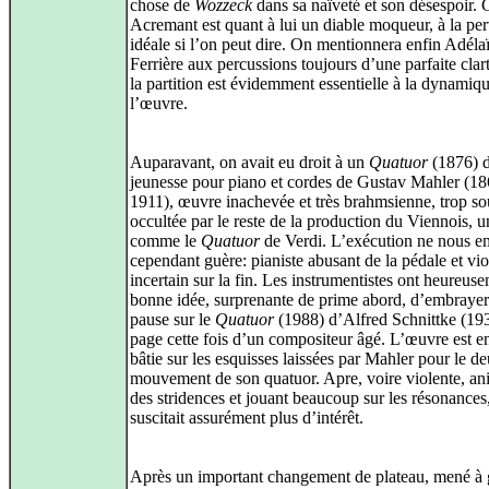
chose de
Wozzeck
dans sa naïveté et son désespoir. 
Acremant est quant à lui un diable moqueur, à la per
idéale si l’on peut dire. On mentionnera enfin Adéla
Ferrière aux percussions toujours d’une parfaite clar
la partition est évidemment essentielle à la dynamiq
l’œuvre.
Auparavant, on avait eu droit à un
Quatuor
(1876) 
jeunesse pour piano et cordes de Gustav Mahler (18
1911), œuvre inachevée et très brahmsienne, trop s
occultée par le reste de la production du Viennois, 
comme le
Quatuor
de Verdi. L’exécution ne nous e
cependant guère: pianiste abusant de la pédale et vio
incertain sur la fin. Les instrumentistes ont heureuse
bonne idée, surprenante de prime abord, d’embrayer
pause sur le
Quatuor
(1988) d’Alfred Schnittke (19
page cette fois d’un compositeur âgé. L’œuvre est en
bâtie sur les esquisses laissées par Mahler pour le 
mouvement de son quatuor. Apre, voire violente, an
des stridences et jouant beaucoup sur les résonances,
suscitait assurément plus d’intérêt.
Après un important changement de plateau, mené à 