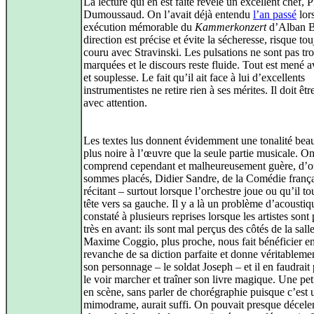
La lecture qui en est faite révèle un excellent chef, P
Dumoussaud. On l’avait déjà entendu
l’an passé
lor
exécution mémorable du
Kammerkonzert
d’Alban B
direction est précise et évite la sécheresse, risque to
couru avec Stravinski. Les pulsations ne sont pas tr
marquées et le discours reste fluide. Tout est mené a
et souplesse. Le fait qu’il ait face à lui d’excellents
instrumentistes ne retire rien à ses mérites. Il doit êtr
avec attention.
Les textes lus donnent évidemment une tonalité be
plus noire à l’œuvre que la seule partie musicale. O
comprend cependant et malheureusement guère, d’o
sommes placés, Didier Sandre, de la Comédie frança
récitant – surtout lorsque l’orchestre joue ou qu’il to
tête vers sa gauche. Il y a là un problème d’acoustiq
constaté à plusieurs reprises lorsque les artistes sont
très en avant: ils sont mal perçus des côtés de la salle
Maxime Coggio, plus proche, nous fait bénéficier e
revanche de sa diction parfaite et donne véritablemen
son personnage – le soldat Joseph – et il en faudrait
le voir marcher et traîner son livre magique. Une pet
en scène, sans parler de chorégraphie puisque c’est 
mimodrame, aurait suffi. On pouvait presque décele