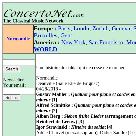
The Classical Music Network
Europe :
Paris
,
Londn
,
Zurich
,
Geneva
,
S
Bruxelles
,
Gent
Normandie
America :
New York
,
San Francisco
,
Mon
WORLD
Une histoire de soldat qui ne cesse de marcher
Normandie
Newsletter
Deauville (Salle Elie de Brignac)
Your email :
04/28/2018 -
Gustav Mahler :
Quatuor pour piano et cordes en
mineur
[1]
Alfred Schnittke :
Quatuor pour piano et cordes e
mineur
[2]
Alban Berg :
Sieben frühe Lieder
(arrangement 
Reinbert de Leeuw) [3]
Igor Stravinski :
Histoire du soldat
[4]
Adèle Charvet (mezzo-soprano), Didier Sandre (Le l