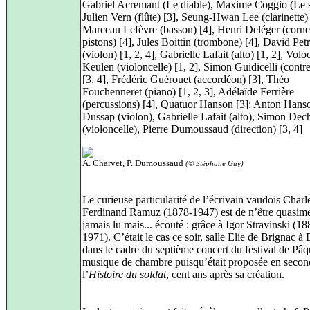
Gabriel Acremant (Le diable), Maxime Coggio (Le s
Julien Vern (flûte) [3], Seung-Hwan Lee (clarinette) 
Marceau Lefèvre (basson) [4], Henri Deléger (corne
pistons) [4], Jules Boittin (trombone) [4], David Petr
(violon) [1, 2, 4], Gabrielle Lafait (alto) [1, 2], Volo
Keulen (violoncelle) [1, 2], Simon Guidicelli (contr
[3, 4], Frédéric Guérouet (accordéon) [3], Théo
Fouchenneret (piano) [1, 2, 3], Adélaïde Ferrière
(percussions) [4], Quatuor Hanson [3]: Anton Hanso
Dussap (violon), Gabrielle Lafait (alto), Simon De
(violoncelle), Pierre Dumoussaud (direction) [3, 4]
A. Charvet, P. Dumoussaud
(© Stéphane Guy)
Le curieuse particularité de l’écrivain vaudois Charl
Ferdinand Ramuz (1878-1947) est de n’être quasim
jamais lu mais... écouté : grâce à Igor Stravinski (18
1971). C’était le cas ce soir, salle Elie de Brignac à
dans le cadre du septième concert du festival de Pâ
musique de chambre puisqu’était proposée en second
l’
Histoire du soldat
, cent ans après sa création.