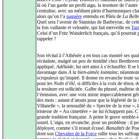
là où l’un garde un profil aigu, la tessiture de l’autre
centralise, avec un médium plein d’harmoniques cha
alors qu’on l’a
naguère
entendu en Pâris de
La Bell
Quel sera l’avenir de Stanislas de Barbeyrac, de cett
la fois vaillante et veloutée, qui fait merveille en
Tam
Celui d’un Fritz Wunderlich français, qu’il pourrait 
rappeler ?
Son récital à l’Athénée a en tous cas montré ses qual
récitaliste, malgré un peu de timidité chez Beethove
appliqué,
Adélaïde
, lui sert ainsi à s’échauffer. Il se 
davantage dans
A la bien-aimée lointaine
, néanmoin
scrupuleux qu’inspiré. Il donne en revanche toute s
pour les
Nuits d’été
, si difficiles à la voix de ténor, 
la tessiture est sollicitée. Galbe du phrasé, maîtrise d
l’émission, avec une voix mixte impeccablement gér
des mots : autant d’atouts pour que la légèreté de la 
Villanelle », la sensualité du « Spectre de la rose », l
tristesse de « Au cimetière » ne lui échappent pas. C’
grande tradition française. A peine le grave semble-t
sourd. L’aigu, en revanche, pose un problème : il pe
déployer, comme s’il restait écrasé.
Banalités
de Pou
dont son
Chevalier de la Force
rallie tous les suffrag