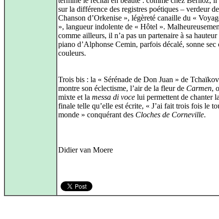
termine le récital en beauté : comme chez Berlioz, il 
sur la différence des registres poétiques – verdeur de
Chanson d’Orkenise », légèreté canaille du « Voyag
», langueur indolente de « Hôtel ». Malheureusement
comme ailleurs, il n’a pas un partenaire à sa hauteur 
piano d’Alphonse Cemin, parfois décalé, sonne sec 
couleurs.
Trois bis : la « Sérénade de Don Juan » de Tchaïkov
montre son éclectisme, l’air de la fleur de
Carmen
, 
mixte et la
messa di voce
lui permettent de chanter l
finale telle qu’elle est écrite, « J’ai fait trois fois le t
monde » conquérant des
Cloches de Corneville
.
Didier van Moere