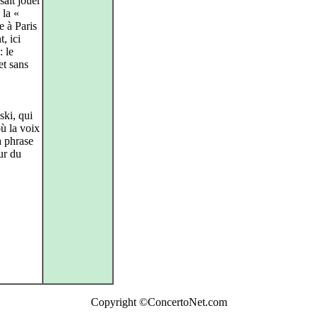
sait jouer
 la «
e à Paris
, ici
: le
et sans
ski, qui
où la voix
a phrase
our du
Copyright ©ConcertoNet.com