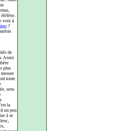
 se
rnus,
e Hélène
.
e voix à
ino
?
parfois
ités de
n. Assez
libère
s plus
a mesure
dont toute
e
ée, sens
«
a
est la
-il un peu
ine à se
lenc,
es,