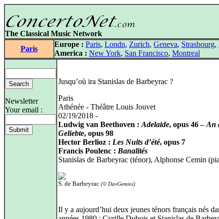
The Classical Music Network
Europe :
Paris
,
Londn
,
Zurich
,
Geneva
,
Strasbourg
,
Paris
America :
New York
,
San Francisco
,
Montreal
Jusqu’où ira Stanislas de Barbeyrac ?
Paris
Newsletter
Athénée - Théâtre Louis Jouvet
Your email :
02/19/2018 -
Ludwig van Beethoven :
Adelaide
, opus 46 –
An 
Geliebte
, opus 98
Hector Berlioz :
Les Nuits d’été
, opus 7
Francis Poulenc :
Banalités
Stanislas de Barbeyrac (ténor), Alphonse Cemin (pi
S. de Barbeyrac
(© DavGemini)
Il y a aujourd’hui deux jeunes ténors français nés da
années 1980 : Cyrille Dubois et Stanislas de Barbey