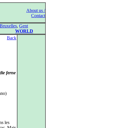
About us /
Contact
Bruxelles
,
Gent
WORLD
Back
die ferne
ano)
ns les
rac. Mais