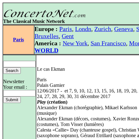
The Classical Music Network
Europe :
Paris
,
Londn
,
Zurich
,
Geneva
,
S
Bruxelles
,
Gent
Paris
America :
New York
,
San Francisco
,
Mon
WORLD
Le cas Ekman
Paris
Newsletter
Palais Garnier
Your email :
12/06/2017 - et 7, 9, 10, 12, 13, 15, 16, 18, 19, 20,
24, 27, 28, 29, 30, 31 décembre 2017
Play
(création)
Alexander Ekman (chorégraphie), Mikael Karlsson
(musique)
Alexander Ekman (décors, costumes), Xavier Ronz
(costumes), Tom Visser (lumières)
Calesta «Callie» Day (chanteuse gospel), Christian 
(saxophone soprano), Géraud Etrillard (saxophone a