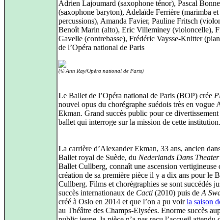
Adrien Lajoumard (saxophone ténor), Pascal Bonne
(saxophone baryton), Adelaïde Ferrière (marimba et
percussions), Amanda Favier, Pauline Fritsch (violo
Benoît Marin (alto), Eric Villeminey (violoncelle), 
Gavelle (contrebasse), Frédéric Vaysse-Knitter (pian
de l’Opéra national de Paris
(© Ann Ray/Opéra national de Paris)
Le Ballet de l’Opéra national de Paris (BOP) crée
P
nouvel opus du chorégraphe suédois très en vogue 
Ekman. Grand succès public pour ce divertissement
ballet qui interroge sur la mission de cette institution
La carrière d’Alexander Ekman, 33 ans, ancien dan
Ballet royal de Suède, du
Nederlands Dans Theater 
Ballet Cullberg, connaît une ascension vertigineuse 
création de sa première pièce il y a dix ans pour le B
Cullberg. Films et chorégraphies se sont succédés j
succès internationaux de
Cacti
(2010) puis de
A Sw
créé à Oslo en 2014 et que l’on a pu voir
la saison d
au Théâtre des Champs-Elysées. Enorme succès aup
public jeune, la pièce n’a pas reçu l’accueil attendu 