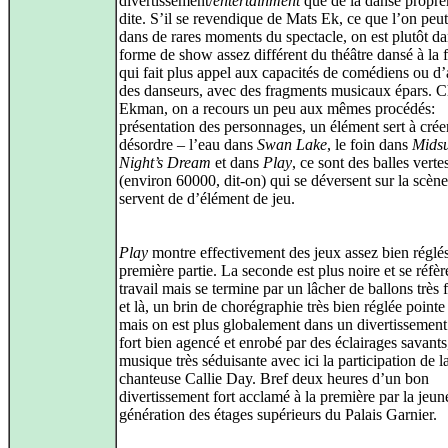
divertissement/
entertainment
que de la danse propr
dite. S’il se revendique de Mats Ek, ce que l’on peu
dans de rares moments du spectacle, on est plutôt d
forme de show assez différent du théâtre dansé à la
qui fait plus appel aux capacités de comédiens ou d
des danseurs, avec des fragments musicaux épars. 
Ekman, on a recours un peu aux mêmes procédés:
présentation des personnages, un élément sert à créer
désordre – l’eau dans
Swan Lake
, le foin dans
Mids
Night’s Dream
et dans
Play
, ce sont des balles verte
(environ 60000, dit-on) qui se déversent sur la scène
servent de d’élément de jeu.
Play
montre effectivement des jeux assez bien réglé
première partie. La seconde est plus noire et se réfèr
travail mais se termine par un lâcher de ballons très f
et là, un brin de chorégraphie très bien réglée point
mais on est plus globalement dans un divertissement
fort bien agencé et enrobé par des éclairages savants
musique très séduisante avec ici la participation de l
chanteuse Callie Day. Bref deux heures d’un bon
divertissement fort acclamé à la première par la jeun
génération des étages supérieurs du Palais Garnier.