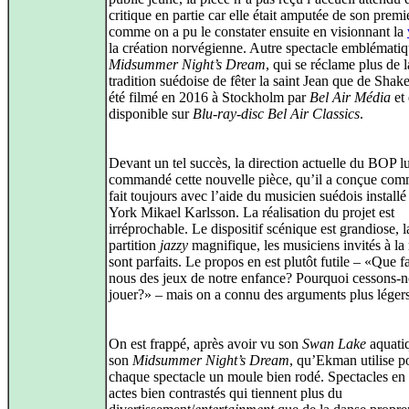
critique en partie car elle était amputée de son premi
comme on a pu le constater ensuite en visionnant la
la création norvégienne. Autre spectacle emblématiq
Midsummer Night’s Dream
, qui se réclame plus de l
tradition suédoise de fêter la saint Jean que de Shak
été filmé en 2016 à Stockholm par
Bel Air Média
et 
disponible sur
Blu-ray-disc
Bel Air Classics
.
Devant un tel succès, la direction actuelle du BOP lu
commandé cette nouvelle pièce, qu’il a conçue comm
fait toujours avec l’aide du musicien suédois install
York Mikael Karlsson. La réalisation du projet est
irréprochable. Le dispositif scénique est grandiose, l
partition
jazzy
magnifique, les musiciens invités à la 
sont parfaits. Le propos en est plutôt futile – «Que f
nous des jeux de notre enfance? Pourquoi cessons-
jouer?» – mais on a connu des arguments plus légers
On est frappé, après avoir vu son
Swan Lake
aquatiq
son
Midsummer Night’s Dream
, qu’Ekman utilise p
chaque spectacle un moule bien rodé. Spectacles en
actes bien contrastés qui tiennent plus du