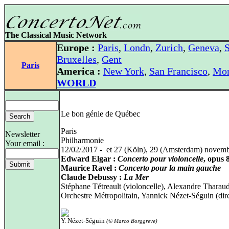
The Classical Music Network
Europe :
Paris
,
Londn
,
Zurich
,
Geneva
,
S
Bruxelles
,
Gent
Paris
America :
New York
,
San Francisco
,
Mon
WORLD
Le bon génie de Québec
Paris
Newsletter
Philharmonie
Your email :
12/02/2017 - et 27 (Köln), 29 (Amsterdam) novem
Edward Elgar :
Concerto pour violoncelle
, opus 
Maurice Ravel :
Concerto pour la main gauche
Claude Debussy :
La Mer
Stéphane Tétreault (violoncelle), Alexandre Tharaud
Orchestre Métropolitain, Yannick Nézet-Séguin (dir
Y. Nézet-Séguin
(© Marco Borggreve)