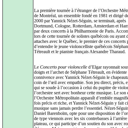
La première tournée à l’étranger de l’Orchestre Métr
de Montréal, un ensemble fondé en 1981 et dirigé d
2000 par Yannick Nézet-Séguin, se terminait, après
Dortmund, Cologne, Rotterdam, Amsterdam et Ha
par deux concerts à la Philharmonie de Paris. Acc
lors de cette tournée de solistes québécois ou ayant d
attaches avec le Québec, le premier de ces concerts 
d’entendre le jeune violoncelliste québécois Stépha
Tétreault et le pianiste français Alexandre Tharaud.
Le
Concerto pour violoncelle
d’Elgar rayonnait sous
doigts et l’archet de Stéphane Tétreault, en évidente
connivence avec Yannick Nézet-Séguin le chapeaut
coin de l’œil avec empathie. Son jeu direct, précis, 
qui se soude à l’occasion à celui du pupitre de violo
l’orchestre sert avec bonheur cette musique. Le son 
l’Orchestre Métropolitain apparaît d’emblée magnifi
fois précis et riche, et Yannick Nézet-Séguin y fait ci
musique sans jamais perdre l’essentiel. Nézet-Ségu
Daniel Barenboïm, opte pour une disposition de l’or
de type viennois avec les six contrebasses à l’arrière
plateau, ce qui participe d’un soutien du son avec ro