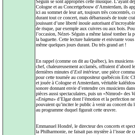
Séguin se sont appropriés cette musique. L’ayant dé
Cologne et au Concertgebouw d’Amsterdam, ils app
ici au sommet de leur art, toujours très concentrés,
durant tout ce concert, mais débarrassés de toute crai
jouissant d’une liberté inouïe autorisant d’incroyable
de risque, par exemple aux cuivres ou aux bois. Pou
l’occasion, Nézet- Séguin a même laissé tomber la pa
la baguette. Cette lecture haletante et enivrante vous
même quelques jours durant. Du très grand art !
En rappel (comme on dit au Québec), les musiciens e
chef, chaleureusement acclamés, offraient d’abord l
dernières minutes d’
Exil intérieur
, une pièce comm
pour cette tournée au compositeur québécois Eric
et jouée à Cologne et Amsterdam, véritable kaléido
sonore donnant envie d’entendre ces musiciens dans
pièces aussi spectaculaires, puis un «Nimrod» des
V
«Enigma»
d’Elgar dont l’émotion et la perfection ne
pouvaient qu’inciter le public à venir au concert du
au programme duquel figurait cette œuvre.
Emmanuel Hondré, le directeur des concerts et spect
la Philharmonie, ne faisait pas mystère à l’issue de c