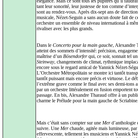
élégance. Mais ce sont tous les pupitres qu’il faudrai
tant leur sonorité, leur justesse de ton comme d’inter
sont au rendez-vous. Après dix-sept ans de direction
musicale, Nézet-Seguin a sans aucun doute fait de c
orchestre un ensemble de niveau international à mê
rivaliser avec les plus grands.
Dans le
Concerto pour la main gauche
, Alexandre
atteint des sommets d’intensité: précision, engageme
maîtrise d’un
Bösendorfer
qui, ce soir, sonnait tel un
Steinway
, changements de climat, rythmique implaca
encore sous le regard amical de Yannick Nézet-Ségu
L’Orchestre Métropolitain se montre ici tantôt transp
tantôt puissant mais encore précis et virtuose. Le dé
l’extrême grave comme le final avec ses demi-tons 
par un orchestre littéralement en fusion emportent to
passage. En bis, Alexandre Tharaud offre à un publi
charme le Prélude pour la main gauche de Scriabine
Mais c’était sans compter sur une
Mer
d’anthologie q
suivre. Une
Mer
chaude, agitée mais lumineuse, pa
effervescente, tellement les musiciens et Yannick Né