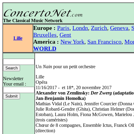
The Classical Music Network
Europe :
Paris
,
Londn
,
Zurich
,
Geneva
,
S
Bruxelles
,
Gent
Lille
America :
New York
,
San Francisco
,
Mon
WORLD
Un
Nain
pour un petit orchestre
Lille
Newsletter
Opéra
Your email :
11/16/2017 - et 18*, 20 novembre 2017
Alexander von Zemlinsky:
Der Zwerg
(adaptatio
Jan-Benjamin Homolka)
Mathias Vidal (Le Nain), Jennifer Courcier (Donna 
Julie Robard-Gendre (Ghita), Christian Helmer (Do
Estoban), Laura Holm, Fiona McGowen, Marielou 
(trois caméristes)
Chœur de 8 compagnes, Ensemble Ictus, Franck Ol
(direction)