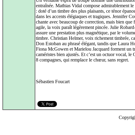
Un véritable esprit de troupe domine une distributio
entraînée. Mathias Vidal compose admirablement le r
: doté d’un timbre des plus plaisants, ce ténor épano
dans les accents élégiaques et tragiques. Jennifer Co
chante avec beaucoup de correction, mais bien que f
agile, la voix paraît légèrement pincée. Julie Robar
assure une prestation plus magnétique, par le volume
timbre. Christian Helmer, voix richement timbrée, 
Don Estoban au phrasé élégant, tandis que Laura H
Fiona McGowen et Marielou Jacquard forment un tr
caméristes bien ajustés. Et c’est un octuor vocal, l
8 compagnes, qui remplace le chœur, sans regret.
Sébastien Foucart
Copyrig