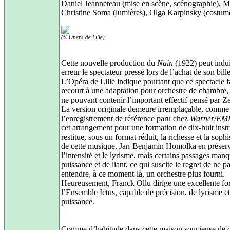
Daniel Jeanneteau (mise en scène, scénographie), M
Christine Soma (lumières), Olga Karpinsky (costum
(© Opéra de Lille)
Cette nouvelle production du
Nain
(1922) peut indu
erreur le spectateur pressé lors de l’achat de son bille
L’Opéra de Lille indique pourtant que ce spectacle f
recourt à une adaptation pour orchestre de chambre, 
ne pouvant contenir l’important effectif pensé par Z
La version originale demeure irremplaçable, comme l
l’enregistrement de référence paru chez
Warner
/
EM
cet arrangement pour une formation de dix-huit inst
restitue, sous un format réduit, la richesse et la sophi
de cette musique. Jan-Benjamin Homolka en préserv
l’intensité et le lyrisme, mais certains passages man
puissance et de liant, ce qui suscite le regret de ne pa
entendre, à ce moment-là, un orchestre plus fourni.
Heureusement, Franck Ollu dirige une excellente fo
l’Ensemble Ictus, capable de précision, de lyrisme e
puissance.
Comme d’habitude dans cette maison soucieuse de qu