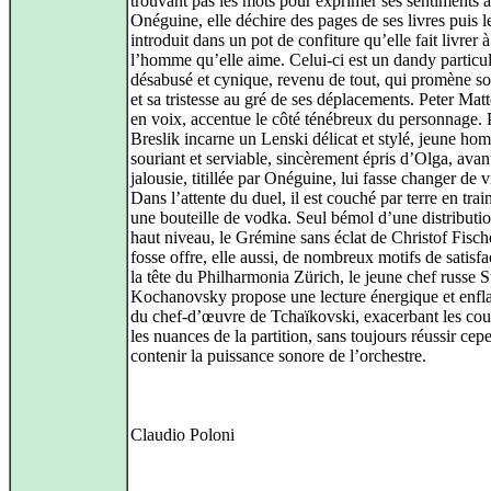
trouvant pas les mots pour exprimer ses sentiments à
Onéguine, elle déchire des pages de ses livres puis l
introduit dans un pot de confiture qu’elle fait livrer à
l’homme qu’elle aime. Celui-ci est un dandy particu
désabusé et cynique, revenu de tout, qui promène s
et sa tristesse au gré de ses déplacements. Peter Matte
en voix, accentue le côté ténébreux du personnage. 
Breslik incarne un Lenski délicat et stylé, jeune h
souriant et serviable, sincèrement épris d’Olga, avan
jalousie, titillée par Onéguine, lui fasse changer de v
Dans l’attente du duel, il est couché par terre en trai
une bouteille de vodka. Seul bémol d’une distributi
haut niveau, le Grémine sans éclat de Christof Fisch
fosse offre, elle aussi, de nombreux motifs de satisfa
la tête du Philharmonia Zürich, le jeune chef russe S
Kochanovsky propose une lecture énergique et enf
du chef-d’œuvre de Tchaïkovski, exacerbant les coul
les nuances de la partition, sans toujours réussir cep
contenir la puissance sonore de l’orchestre.
Claudio Poloni