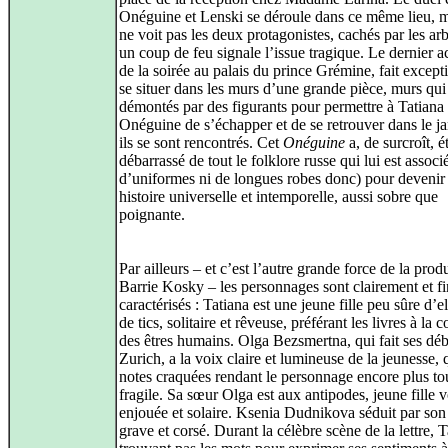
Onéguine et Lenski se déroule dans ce même lieu, 
ne voit pas les deux protagonistes, cachés par les arb
un coup de feu signale l’issue tragique. Le dernier ac
de la soirée au palais du prince Grémine, fait except
se situer dans les murs d’une grande pièce, murs qui
démontés par des figurants pour permettre à Tatiana 
Onéguine de s’échapper et de se retrouver dans le ja
ils se sont rencontrés. Cet
Onéguine
a, de surcroît, é
débarrassé de tout le folklore russe qui lui est associ
d’uniformes ni de longues robes donc) pour devenir
histoire universelle et intemporelle, aussi sobre que
poignante.
Par ailleurs – et c’est l’autre grande force de la prod
Barrie Kosky – les personnages sont clairement et f
caractérisés : Tatiana est une jeune fille peu sûre d’el
de tics, solitaire et rêveuse, préférant les livres à la
des êtres humains. Olga Bezsmertna, qui fait ses déb
Zurich, a la voix claire et lumineuse de la jeunesse,
notes craquées rendant le personnage encore plus to
fragile. Sa sœur Olga est aux antipodes, jeune fille v
enjouée et solaire. Ksenia Dudnikova séduit par son
grave et corsé. Durant la célèbre scène de la lettre, 