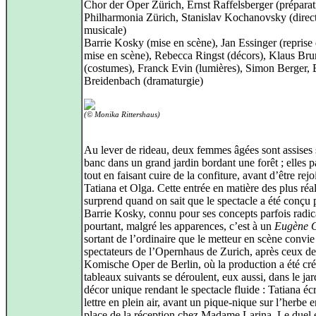
Chor der Oper Zürich, Ernst Raffelsberger (préparat
Philharmonia Zürich, Stanislav Kochanovsky (direc
musicale)
Barrie Kosky (mise en scène), Jan Essinger (reprise 
mise en scène), Rebecca Ringst (décors), Klaus Bru
(costumes), Franck Evin (lumières), Simon Berger, 
Breidenbach (dramaturgie)
(© Monika Rittershaus)
Au lever de rideau, deux femmes âgées sont assises 
banc dans un grand jardin bordant une forêt ; elles 
tout en faisant cuire de la confiture, avant d’être rejo
Tatiana et Olga. Cette entrée en matière des plus réal
surprend quand on sait que le spectacle a été conçu 
Barrie Kosky, connu pour ses concepts parfois radic
pourtant, malgré les apparences, c’est à un
Eugène 
sortant de l’ordinaire que le metteur en scène convie
spectateurs de l’Opernhaus de Zurich, après ceux de
Komische Oper de Berlin, où la production a été cré
tableaux suivants se déroulent, eux aussi, dans le jar
décor unique rendant le spectacle fluide : Tatiana écr
lettre en plein air, avant un pique-nique sur l’herbe e
place de la réception chez Madame Larina. Le duel 