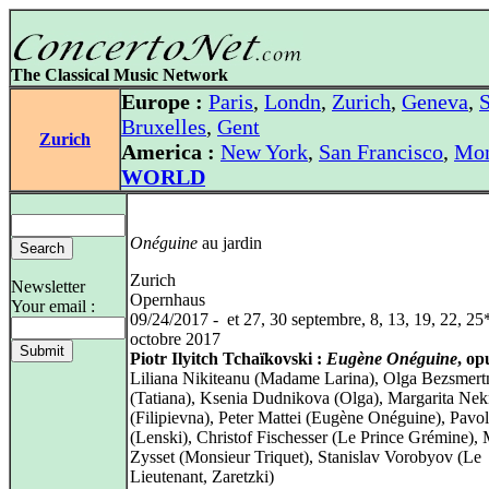
The Classical Music Network
Europe :
Paris
,
Londn
,
Zurich
,
Geneva
,
S
Bruxelles
,
Gent
Zurich
America :
New York
,
San Francisco
,
Mon
WORLD
Onéguine
au jardin
Zurich
Newsletter
Opernhaus
Your email :
09/24/2017 - et 27, 30 septembre, 8, 13, 19, 22, 25
octobre 2017
Piotr Ilyitch Tchaïkovski :
Eugène Onéguine
, op
Liliana Nikiteanu (Madame Larina), Olga Bezsmert
(Tatiana), Ksenia Dudnikova (Olga), Margarita Nek
(Filipievna), Peter Mattei (Eugène Onéguine), Pavol
(Lenski), Christof Fischesser (Le Prince Grémine), 
Zysset (Monsieur Triquet), Stanislav Vorobyov (Le
Lieutenant, Zaretzki)