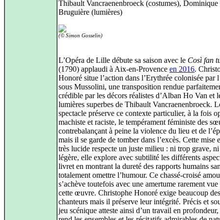
Thibault Vancraenenbroeck (costumes), Dominique
Bruguière (lumières)
(© Simon Gosselin)
L’Opéra de Lille débute sa saison avec le
Così fan tu
(1790) applaudi à Aix-en-Provence
en 2016
. Christ
Honoré situe l’action dans l’Erythrée colonisée par l’
sous Mussolini, une transposition rendue parfaiteme
crédible par les décors réalistes d’Alban Ho Van et l
lumières superbes de Thibault Vancraenenbroeck. L
spectacle préserve ce contexte particulier, à la fois o
machiste et raciste, le tempérament féministe des sœ
contrebalançant à peine la violence du lieu et de l’é
mais il se garde de tomber dans l’excès. Cette mise 
très lucide respecte un juste milieu : ni trop grave, ni
légère, elle explore avec subtilité les différents aspec
livret en montrant la dureté des rapports humains sa
totalement omettre l’humour. Ce chassé-croisé amo
s’achève toutefois avec une amertume rarement vue
cette œuvre. Christophe Honoré exige beaucoup de
chanteurs mais il préserve leur intégrité. Précis et so
jeu scénique atteste ainsi d’un travail en profondeur,
rend les ensembles et les récitatifs admirables de natu