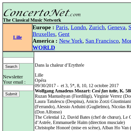
The Classical Music Network
Europe :
Paris
,
Londn
,
Zurich
,
Geneva
,
S
Bruxelles
,
Gent
Lille
America :
New York
,
San Francisco
,
Mon
WORLD
Dans la chaleur d’Erythrée
Lille
Newsletter
Opéra
Your email :
09/30/2017 - et 3, 5*, 8, 10, 12 octobre 2017
Wolfgang Amadeus Mozart:
Così fan tutte
, K. 58
Ruzan Mantashyan (Fiordiligi), Virginie Verrez (Dor
Laura Tatulescu (Despina), Anicio Zorzi Giustiniani
(Ferrando), Alessio Arduini (Guglielmo), Nicolas R
(Don Alfonso)
The Celestial 12, David Bates (chef de chœur), Le 
d’Astrée, Emmanuelle Haïm (direction musciale)
Christophe Honoré (mise en scène), Alban Ho Van (