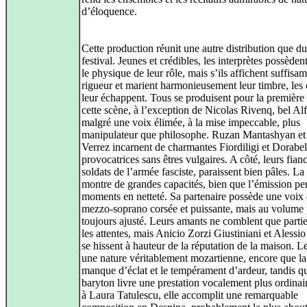
d’éloquence.
Cette production réunit une autre distribution que du
festival. Jeunes et crédibles, les interprètes possèdent
le physique de leur rôle, mais s’ils affichent suffis
rigueur et marient harmonieusement leur timbre, les
leur échappent. Tous se produisent pour la première 
cette scène, à l’exception de Nicolas Rivenq, bel Al
malgré une voix élimée, à la mise impeccable, plus
manipulateur que philosophe. Ruzan Mantashyan et 
Verrez incarnent de charmantes Fiordiligi et Dorabel
provocatrices sans êtres vulgaires. A côté, leurs fian
soldats de l’armée fasciste, paraissent bien pâles. L
montre de grandes capacités, bien que l’émission pe
moments en netteté. Sa partenaire possède une voix
mezzo-soprano corsée et puissante, mais au volume
toujours ajusté. Leurs amants ne comblent que parti
les attentes, mais Anicio Zorzi Giustiniani et Alessi
se hissent à hauteur de la réputation de la maison. L
une nature véritablement mozartienne, encore que la
manque d’éclat et le tempérament d’ardeur, tandis qu
baryton livre une prestation vocalement plus ordinai
à Laura Tatulescu, elle accomplit une remarquable