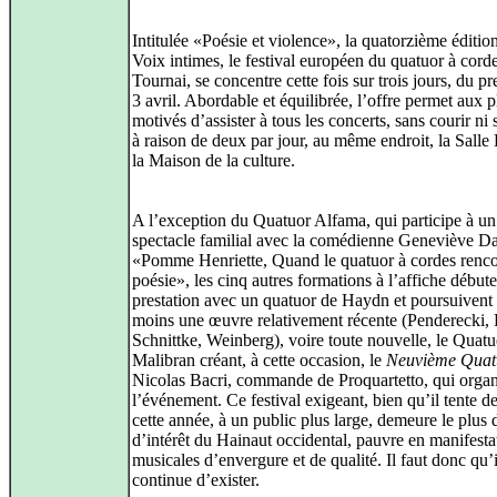
Intitulée «Poésie et violence», la quatorzième éditio
Voix intimes, le festival européen du quatuor à cord
Tournai, se concentre cette fois sur trois jours, du p
3 avril. Abordable et équilibrée, l’offre permet aux p
motivés d’assister à tous les concerts, sans courir ni 
à raison de deux par jour, au même endroit, la Salle
la Maison de la culture.
A l’exception du Quatuor Alfama, qui participe à un
spectacle familial avec la comédienne Geneviève D
«Pomme Henriette, Quand le quatuor à cordes renco
poésie», les cinq autres formations à l’affiche débute
prestation avec un quatuor de Haydn et poursuivent
moins une œuvre relativement récente (Penderecki,
Schnittke, Weinberg), voire toute nouvelle, le Quatu
Malibran créant, à cette occasion, le
Neuvième Quat
Nicolas Bacri, commande de Proquartetto, qui organ
l’événement. Ce festival exigeant, bien qu’il tente de
cette année, à un public plus large, demeure le plus 
d’intérêt du Hainaut occidental, pauvre en manifesta
musicales d’envergure et de qualité. Il faut donc qu’i
continue d’exister.