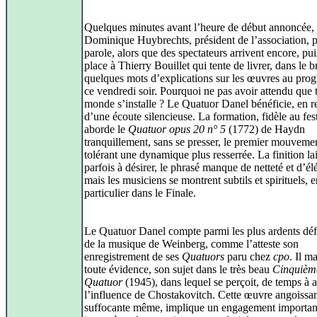
Quelques minutes avant l’heure de début annoncée,
Dominique Huybrechts, président de l’association, p
parole, alors que des spectateurs arrivent encore, pui
place à Thierry Bouillet qui tente de livrer, dans le 
quelques mots d’explications sur les œuvres au pr
ce vendredi soir. Pourquoi ne pas avoir attendu que t
monde s’installe ? Le Quatuor Danel bénéficie, en 
d’une écoute silencieuse. La formation, fidèle au fest
aborde le
Quatuor opus 20 n° 5
(1772) de Haydn
tranquillement, sans se presser, le premier mouveme
tolérant une dynamique plus resserrée. La finition la
parfois à désirer, le phrasé manque de netteté et d’é
mais les musiciens se montrent subtils et spirituels, 
particulier dans le Finale.
Le Quatuor Danel compte parmi les plus ardents dé
de la musique de Weinberg, comme l’atteste son
enregistrement de ses
Quatuors
paru chez
cpo
. Il ma
toute évidence, son sujet dans le très beau
Cinquièm
Quatuor
(1945), dans lequel se perçoit, de temps à a
l’influence de Chostakovitch. Cette œuvre angoissan
suffocante même, implique un engagement importan