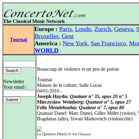
The Classical Music Network
Europe :
Paris
,
Londn
,
Zurich
,
Geneva
,
S
Bruxelles
,
Gent
Tournai
America :
New York
,
San Francisco
,
Mon
WORLD
Beaucoup de violence et un peu de poésie
Tournai
Newsletter
Maison de la culture, Salle Lucas
Your email :
04/01/2016 -
Joseph Haydn:
Quatuor n° 35, opus 20 n° 5
Mieczyslaw Weinberg:
Quatuor n° 5, opus 27
Felix Mendelssohn:
Quatuor n° 7, opus 80
Quatuor Danel: Marc Danel, Gilles Millet (violon),
Bogdanas (alto), Yovan Markovitch (violoncelle)
Le Quatuor Danel
(© Ant Clausen)