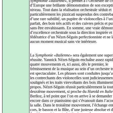
Symphonie «Italienne»
, il permet à l’Orchestre de 
d’Europe une brillante démonstration de son except
niveau. Tout dans la réalisation orchestrale séduit et
particulièrement les pizzicati suspendus des contreb
d’une rare subtilité, un pupitre de violoncelles à l’u
parfait, des bois très actifs et des cuivres précis et pu
sans être envahissants. En somme, une vraie démons
d’excellence orchestrale sous la direction inspirée et
fédératrice d’un Nézet-Séguin perfectionniste et ne l
aucun moment musical sans vie intérieure.
La
Symphonie «Italienne»
sera également une supe
réussite. Yannick Nézet-Séguin enchaîne assez rapi
quatre mouvements et, ici aussi, dès le premier, le
frémissement de la musique au sein d’un orchestre tr
est spectaculaire. Les phrases sont conduites jusqu’a
les contrechants des violoncelles sont judicieusemen
soulignés et les traits virevoltants des bois illuminent
propos. Nézet-Séguin réussit particulièrement la tout
deuxième mouvement, si proche du
Harold en Italie
Berlioz, à tel point que l’on en arrive à se demander
encore dans ce pianissimo qui s’évanouit dans l’aco
la salle. Dans le troisième mouvement, l’échange ent
cors, le basson et la flûte, d’une justesse absolue et 