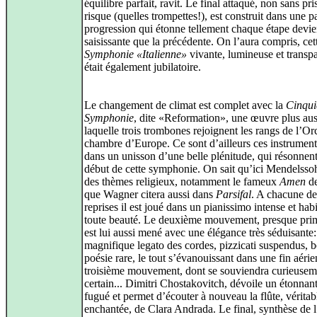
équilibre parfait, ravit. Le final attaqué, non sans pri
risque (quelles trompettes!), est construit dans une p
progression qui étonne tellement chaque étape devie
saisissante que la précédente. On l’aura compris, cet
Symphonie «Italienne»
vivante, lumineuse et transp
était également jubilatoire.
Le changement de climat est complet avec la
Cinqu
Symphonie
, dite «Reformation», une œuvre plus aus
laquelle trois trombones rejoignent les rangs de l’Or
chambre d’Europe. Ce sont d’ailleurs ces instrumenti
dans un unisson d’une belle plénitude, qui résonnent
début de cette symphonie. On sait qu’ici Mendelssoh
des thèmes religieux, notamment le fameux
Amen
de
que Wagner citera aussi dans
Parsifal
. A chacune de
reprises il est joué dans un pianissimo intense et hab
toute beauté. Le deuxième mouvement, presque prim
est lui aussi mené avec une élégance très séduisante:
magnifique legato des cordes, pizzicati suspendus, 
poésie rare, le tout s’évanouissant dans une fin aéri
troisième mouvement, dont se souviendra curieusem
certain... Dimitri Chostakovitch, dévoile un étonnan
fugué et permet d’écouter à nouveau la flûte, vérita
enchantée, de Clara Andrada. Le final, synthèse de 