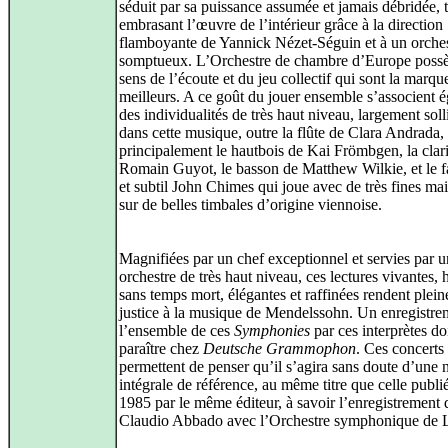
séduit par sa puissance assumée et jamais débridée, 
embrasant l’œuvre de l’intérieur grâce à la direction
flamboyante de Yannick Nézet-Séguin et à un orche
somptueux. L’Orchestre de chambre d’Europe poss
sens de l’écoute et du jeu collectif qui sont la marqu
meilleurs. A ce goût du jouer ensemble s’associent 
des individualités de très haut niveau, largement soll
dans cette musique, outre la flûte de Clara Andrada,
principalement le hautbois de Kai Frömbgen, la clari
Romain Guyot, le basson de Matthew Wilkie, et le f
et subtil John Chimes qui joue avec de très fines ma
sur de belles timbales d’origine viennoise.
Magnifiées par un chef exceptionnel et servies par u
orchestre de très haut niveau, ces lectures vivantes, 
sans temps mort, élégantes et raffinées rendent plei
justice à la musique de Mendelssohn. Un enregistre
l’ensemble de ces
Symphonies
par ces interprètes doi
paraître chez
Deutsche Grammophon
. Ces concerts 
permettent de penser qu’il s’agira sans doute d’une 
intégrale de référence, au même titre que celle publi
1985 par le même éditeur, à savoir l’enregistrement 
Claudio Abbado avec l’Orchestre symphonique de 