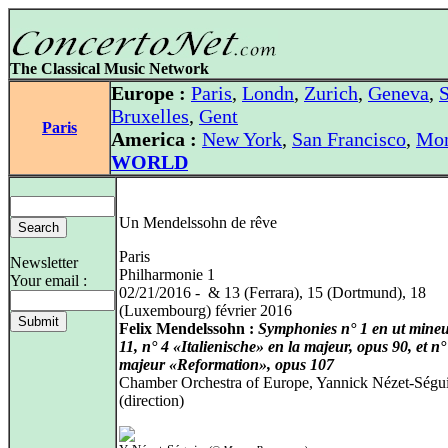
The Classical Music Network
Europe :
Paris
,
Londn
,
Zurich
,
Geneva
,
S
Bruxelles
,
Gent
Paris
America :
New York
,
San Francisco
,
Mon
WORLD
Un Mendelssohn de rêve
Paris
Newsletter
Philharmonie 1
Your email :
02/21/2016 - & 13 (Ferrara), 15 (Dortmund), 18
(Luxembourg) février 2016
Felix Mendelssohn :
Symphonies n° 1 en ut mineu
11, n° 4 «Italienische» en la majeur, opus 90, et n°
majeur «Reformation», opus 107
Chamber Orchestra of Europe, Yannick Nézet-Ségu
(direction)