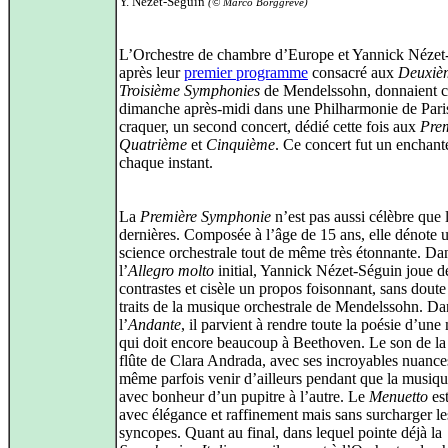
Y. Nézet-Séguin
(© Marco Borggreve)
L’Orchestre de chambre d’Europe et Yannick Nézet
après leur
premier programme
consacré aux
Deuxiè
Troisième Symphonies
de Mendelssohn, donnaient 
dimanche après-midi dans une Philharmonie de Paris
craquer, un second concert, dédié cette fois aux
Pre
Quatrième
et
Cinquième
. Ce concert fut un enchan
chaque instant.
La
Première Symphonie
n’est pas aussi célèbre que l
dernières. Composée à l’âge de 15 ans, elle dénote 
science orchestrale tout de même très étonnante. Da
l’
Allegro molto
initial, Yannick Nézet-Séguin joue d
contrastes et cisèle un propos foisonnant, sans doute
traits de la musique orchestrale de Mendelssohn. Da
l’
Andante
, il parvient à rendre toute la poésie d’un
qui doit encore beaucoup à Beethoven. Le son de la
flûte de Clara Andrada, avec ses incroyables nuance
même parfois venir d’ailleurs pendant que la musiqu
avec bonheur d’un pupitre à l’autre. Le
Menuetto
es
avec élégance et raffinement mais sans surcharger le
syncopes. Quant au final, dans lequel pointe déjà la