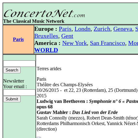
The Classical Music Network
Europe :
Paris
,
Londn
,
Zurich
,
Geneva
,
S
Bruxelles
,
Gent
Paris
America :
New York
,
San Francisco
,
Mon
WORLD
Terres arides
Paris
Newsletter
Théâtre des Champs-Elysées
Your email :
10/26/2015 - et 22, 23 (Rotterdam), 25 (Dortmund)
2015
Ludwig van Beethoven :
Symphonie n° 6 « Pastor
opus 68
Gustav Mahler :
Das Lied von der Erde
Sarah Connolly (mezzo), Robert Dean-Smith (ténor
Rotterdams Philharmonisch Orkest, Yannick Nézet-
(direction)