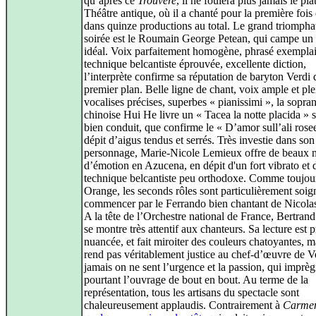
qu’après ce
Trouvère
, il ne foulera plus jamais le pl
Théâtre antique, où il a chanté pour la première fois
dans quinze productions au total. Le grand triompha
soirée est le Roumain George Petean, qui campe un
idéal. Voix parfaitement homogène, phrasé exemplai
technique belcantiste éprouvée, excellente diction,
l’interprète confirme sa réputation de baryton Verdi 
premier plan. Belle ligne de chant, voix ample et ple
vocalises précises, superbes « pianissimi », la sopra
chinoise Hui He livre un « Tacea la notte placida » s
bien conduit, que confirme le « D’amor sull’ali rose
dépit d’aigus tendus et serrés. Très investie dans son
personnage, Marie-Nicole Lemieux offre de beaux
d’émotion en Azucena, en dépit d'un fort vibrato et 
technique belcantiste peu orthodoxe. Comme toujou
Orange, les seconds rôles sont particulièrement soig
commencer par le Ferrando bien chantant de Nicolas
A la tête de l’Orchestre national de France, Bertrand
se montre très attentif aux chanteurs. Sa lecture est p
nuancée, et fait miroiter des couleurs chatoyantes, m
rend pas véritablement justice au chef-d’œuvre de Ve
jamais on ne sent l’urgence et la passion, qui imprè
pourtant l’ouvrage de bout en bout. Au terme de la
représentation, tous les artisans du spectacle sont
chaleureusement applaudis. Contrairement à
Carme