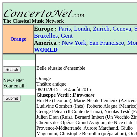
The Classical Music Network
Europe :
Paris
,
Londn
,
Zurich
,
Geneva
,
S
Bruxelles
,
Gent
Orange
America :
New York
,
San Francisco
,
Mon
WORLD
Belle réussite d’ensemble
Orange
Newsletter
Théâtre antique
Your email :
08/01/2015 - et 4 août 2015
Giuseppe Verdi :
Il trovatore
Hui He (Leonora), Marie-Nicole Lemieux (Azucena
Ludivine Gombert (Inès), Roberto Alagna (Manrico
George Petean (Il Conte de Luna), Nicolas Testé (F
Julien Dran (Ruiz), Bernard Imbert (Un Vecchio Zi
Chœurs des Opéras Grand Avignon, de Nice et de 
Provence-Méditerranée, Aurore Marchand, Giulio
Magnanini, Christophe Bernollin (préparation), Orc