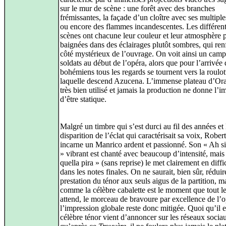
sur le mur de scène : une forêt avec des branches
frémissantes, la façade d’un cloître avec ses multipl
ou encore des flammes incandescentes. Les différen
scènes ont chacune leur couleur et leur atmosphère 
baignées dans des éclairages plutôt sombres, qui ren
côté mystérieux de l’ouvrage. On voit ainsi un cam
soldats au début de l’opéra, alors que pour l’arrivée 
bohémiens tous les regards se tournent vers la roulot
laquelle descend Azucena. L’immense plateau d’Ora
très bien utilisé et jamais la production ne donne l’i
d’être statique.
Malgré un timbre qui s’est durci au fil des années et 
disparition de l’éclat qui caractérisait sa voix, Robe
incarne un Manrico ardent et passionné. Son « Ah s
» vibrant est chanté avec beaucoup d’intensité, mais
quella pira » (sans reprise) le met clairement en diffi
dans les notes finales. On ne saurait, bien sûr, réduir
prestation du ténor aux seuls aigus de la partition, m
comme la célèbre cabalette est le moment que tout 
attend, le morceau de bravoure par excellence de l’o
l’impression globale reste donc mitigée. Quoi qu’il en
célèbre ténor vient d’annoncer sur les réseaux socia