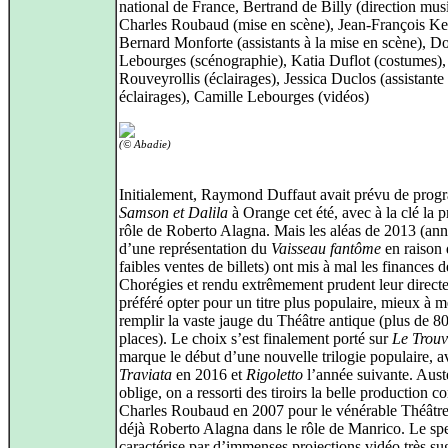
national de France, Bertrand de Billy (direction mus
Charles Roubaud (mise en scène), Jean-François Kes
Bernard Monforte (assistants à la mise en scène), 
Lebourges (scénographie), Katia Duflot (costumes),
Rouveyrollis (éclairages), Jessica Duclos (assistante
éclairages), Camille Lebourges (vidéos)
(© Abadie)
Initialement, Raymond Duffaut avait prévu de pro
Samson et Dalila
à Orange cet été, avec à la clé la p
rôle de Roberto Alagna. Mais les aléas de 2013 (ann
d’une représentation du
Vaisseau fantôme
en raison 
faibles ventes de billets) ont mis à mal les finances d
Chorégies et rendu extrêmement prudent leur directe
préféré opter pour un titre plus populaire, mieux à 
remplir la vaste jauge du Théâtre antique (plus de 8
places). Le choix s’est finalement porté sur
Le Trouv
marque le début d’une nouvelle trilogie populaire, 
Traviata
en 2016 et
Rigoletto
l’année suivante. Austé
oblige, on a ressorti des tiroirs la belle production c
Charles Roubaud en 2007 pour le vénérable Théâtre
déjà Roberto Alagna dans le rôle de Manrico. Le spe
caractérise par d’immenses projections vidéo très su