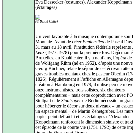
Eva Dessecker (costumes), Alexander Koppelmann
(éclairages)
(© Bernd Uhlig)
Un vent favorable à la musique contemporaine souffl
Monnaie. Avant de créer
Penthesilea
de Pascal Dusa
31 mars au 18 avril, l’institution fédérale représente
Lenz
(1977-1978) pour la première fois. Déjà monté
Bruxelles, au Kaaitheater, il y a neuf ans, l’opéra d
de Wolfgang Rihm (né en 1952), d’après une nouvel
Georg Büchner, relate le séjour de cet écrivain attein
graves troubles mentaux chez le pasteur Oberlin (17
1826). Régulièrement à l’affiche en Allemagne depu
création à Hambourg en 1979, il utilise peu de moy
onze instrumentistes, trois solistes, six chanteurs
complémentaires – mais cette coproduction avec l’O
Stuttgart et le
Staatsoper
de Berlin nécessite un gra
pour héberger le décor sur deux niveaux – un espace
un espace mental – de Martin Zehetgruber. Les mur
papier peint défraîchi et les éclairages d’Alexander
Koppelmann renforcent la dimension sinistre et trag
cet épisode de la courte vie (1751-1792) de cette im
figure du
Sturm und Drang
.