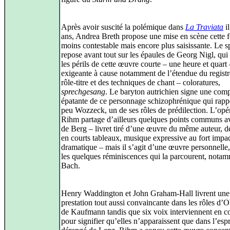
Après avoir suscité la polémique dans
La Traviata
il
ans, Andrea Breth propose une mise en scène cette f
moins contestable mais encore plus saisissante. Le s
repose avant tout sur les épaules de Georg Nigl, qui 
les périls de cette œuvre courte – une heure et quart
exigeante à cause notamment de l’étendue du regist
rôle-titre et des techniques de chant – coloratures,
sprechgesang
. Le baryton autrichien signe une com
épatante de ce personnage schizophrénique qui rapp
peu Wozzeck, un de ses rôles de prédilection. L’opé
Rihm partage d’ailleurs quelques points communs av
de Berg – livret tiré d’une œuvre du même auteur, 
en courts tableaux, musique expressive au fort impa
dramatique – mais il s’agit d’une œuvre personnelle
les quelques réminiscences qui la parcourent, nota
Bach.
Henry Waddington et John Graham-Hall livrent une
prestation tout aussi convaincante dans les rôles d’O
de Kaufmann tandis que six voix interviennent en co
pour signifier qu’elles n’apparaissent que dans l’espr