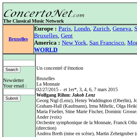
The Classical Music Network
Europe :
Paris
,
Londn
,
Zurich
,
Geneva
,
S
Bruxelles
,
Gent
Bruxelles
America :
New York
,
San Francisco
,
Mon
WORLD
Un concentré d’émotion
Bruxelles
Newsletter
La Monnaie
Your email :
02/27/2015 - et 1er*, 3, 4, 6, 7 mars 2015
Wolfgang Rihm:
Jakob Lenz
Georg Nigl (Lenz), Henry Waddington (Oberlin), J
Graham-Hall (Kaufmann), Irma Mihelic, Olga Heikk
Maria Fiselier, Stine Marie Fischer, Dominic Grosse
Ander (voix)
Orchestre symphonique de la Monnaie, Franck Ollu
(direction)
Andrea Breth (mise en scène), Martin Zehetgruber (