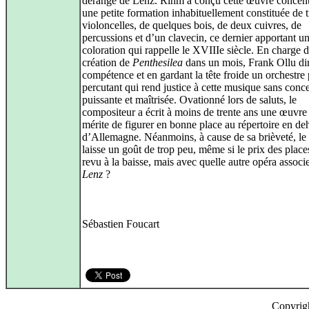
dérangé de Lenz. Rihm a conçu cette œuvre concen
une petite formation inhabituellement constituée de t
violoncelles, de quelques bois, de deux cuivres, de
percussions et d’un clavecin, ce dernier apportant u
coloration qui rappelle le XVIIIe siècle. En charge d
création de
Penthesilea
dans un mois, Frank Ollu di
compétence et en gardant la tête froide un orchestre 
percutant qui rend justice à cette musique sans conc
puissante et maîtrisée. Ovationné lors de saluts, le
compositeur a écrit à moins de trente ans une œuvre
mérite de figurer en bonne place au répertoire en de
d’Allemagne. Néanmoins, à cause de sa brièveté, le 
laisse un goût de trop peu, même si le prix des place
revu à la baisse, mais avec quelle autre opéra associ
Lenz
?
Sébastien Foucart
Copyrig