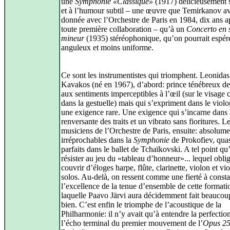
une
Symphonie «Classique»
(1917) délicieusement 
et à l’humour subtil – une œuvre que Temirkanov av
donnée avec l’Orchestre de Paris en 1984, dix ans a
toute première collaboration – qu’à un
Concerto en 
mineur
(1935) stéréophonique, qu’on pourrait espér
anguleux et moins uniforme.
Ce sont les instrumentistes qui triomphent. Leonidas
Kavakos (né en 1967), d’abord: prince ténébreux de 
aux sentiments imperceptibles à l’œil (sur le visag
dans la gestuelle) mais qui s’expriment dans le viol
une exigence rare. Une exigence qui s’incarne dans l
renversante des traits et un vibrato sans fioritures. L
musiciens de l’Orchestre de Paris, ensuite: absolume
irréprochables dans la
Symphonie
de Prokofiev, qua
parfaits dans le ballet de Tchaïkovski. A tel point qu
résister au jeu du «tableau d’honneur»... lequel oblig
couvrir d’éloges harpe, flûte, clarinette, violon et vi
solos. Au-delà, on ressent comme une fierté à consta
l’excellence de la tenue d’ensemble de cette formati
laquelle Paavo Järvi aura décidemment fait beaucou
bien. C’est enfin le triomphe de l’acoustique de la
Philharmonie: il n’y avait qu’à entendre la perfectio
l’écho terminal du premier mouvement de l’
Opus 2