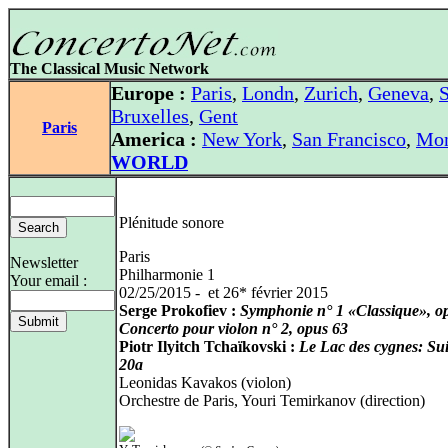
The Classical Music Network
Europe :
Paris
,
Londn
,
Zurich
,
Geneva
,
S
Bruxelles
,
Gent
Paris
America :
New York
,
San Francisco
,
Mon
WORLD
Plénitude sonore
Paris
Newsletter
Philharmonie 1
Your email :
02/25/2015 - et 26* février 2015
Serge Prokofiev :
Symphonie n° 1 «Classique», o
Concerto pour violon n° 2, opus 63
Piotr Ilyitch Tchaïkovski :
Le Lac des cygnes: Sui
20a
Leonidas Kavakos (violon)
Orchestre de Paris, Youri Temirkanov (direction)