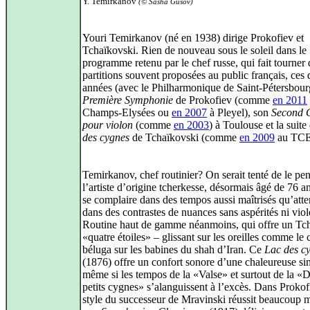
Y. Temirkanov
(© Sasha Gusov)
Youri Temirkanov (né en 1938) dirige Prokofiev et
Tchaïkovski. Rien de nouveau sous le soleil dans le
programme retenu par le chef russe, qui fait tourner 
partitions souvent proposées au public français, ces 
années (avec le Philharmonique de Saint-Pétersbourg
Première Symphonie
de Prokofiev (comme
en 2011
Champs-Elysées ou
en 2007
à Pleyel), son
Second 
pour violon
(comme
en 2003
) à Toulouse et la suit
des cygnes
de Tchaïkovski (comme
en 2009
au TCE
Temirkanov, chef routinier? On serait tenté de le pen
l’artiste d’origine tcherkesse, désormais âgé de 76 an
se complaire dans des tempos aussi maîtrisés qu’atte
dans des contrastes de nuances sans aspérités ni viol
Routine haut de gamme néanmoins, qui offre un Tc
«quatre étoiles» – glissant sur les oreilles comme le 
béluga sur les babines du shah d’Iran. Ce
Lac des c
(1876) offre un confort sonore d’une chaleureuse sim
même si les tempos de la «Valse» et surtout de la «
petits cygnes» s’alanguissent à l’excès. Dans Prokofi
style du successeur de Mravinski réussit beaucoup 