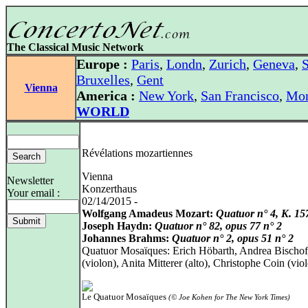
The Classical Music Network
Europe :
Paris
,
Londn
,
Zurich
,
Geneva
,
S
Bruxelles
,
Gent
Vienna
America :
New York
,
San Francisco
,
Mon
WORLD
Révélations mozartiennes
Vienna
Newsletter
Konzerthaus
Your email :
02/14/2015 -
Wolfgang Amadeus Mozart:
Quatuor n° 4, K. 15
Joseph Haydn:
Quatuor n° 82, opus 77 n° 2
Johannes Brahms:
Quatuor n° 2, opus 51 n° 2
Quatuor Mosaïques: Erich Höbarth, Andrea Bischof
(violon), Anita Mitterer (alto), Christophe Coin (vio
Le Quatuor Mosaïques
(© Joe Kohen for The New York Times)