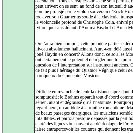
ostentation. Tous les risques sur scène sont permis, r
peut arriver; on se sent, au fond de son fauteuil d’au
comme protégé par le violon souverain d’Erich Höb
roc avec son Guarnerius soudé à la clavicule, transp
le violoncelle profond de Christophe Coin, enivré pa
rythmique sans défaut d’Andrea Bischof et Anita Mit
On l’aura bien compris, cette première partie se dér
niveau absolument hallucinant. Aura-t-on déjà aussi
joué Haydn en concert? Allons donc, ce soir les Mo
ont certainement le potentiel de régler une fois pour 
question de l’interprétation sur instrument anciens. 
de fait plus l’héritage du Quatuor Végh que celui de
baroqueux du Concentus Musicus.
Difficile en revanche de tenir la distance après tant 
somptuosité; le Brahms apparaît tout d’abord comm
aérien, allant et dégraissé qu’à l’habitude. Pourquoi 
regard neuf, un antidote à la routine romantique! M
de beaux passages énergiques, les musiciens semble
infaillibles, et parfois presque dépassés par la partiti
clarté des lignes vire souvent au détricotage de l’œuv
laisse entrapercevoir les coutures qui tiennent les tra