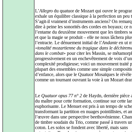
L’
Allegro
du quatuor de Mozart qui ouvre le progr
exhale un équilibre classique à la perfection un peu t
S’agit-il vraiment d’instruments anciens? On remarq
dire à peine les sonorités des cordes en boyaux; ce n
l’entame du deuxième mouvement que les timbres se
et que la magie se produit – elle ne nous lâchera plu
l’entracte. Le dénuement initial de l’
Andante
en ut m
«
tonalité mozartienne du tragique dans le déchirem
dans le combat
» pour citer les Massin, se métamor
progressivement en un enchevêtrement de voix d’u
complexité prodigieuse; voici un mouvement traité p
plupart des ensembles comme une simple compositi
d’enfance, alors que le Quatuor Mosaïques le révèle 
comme un tournant ouvrant la voie à un Mozart dra
Le
Quatuor opus 77 n° 2
de Haydn, dernière pièce 
du maître pour cette formation, continue sur cette la
euphorisante. Le Menuet est pris à un tempo de sche
transformant la partition en nuages pointillistes, et a
l’œuvre dans une perspective beethovénienne. Cha
de timbre soudain du Trio, comme passé à travers un 
coton. Les solos se fondent avec liberté, mais sans