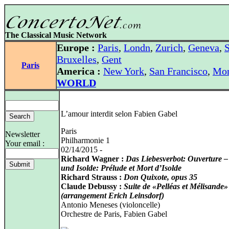
The Classical Music Network
Europe :
Paris
,
Londn
,
Zurich
,
Geneva
,
S
Bruxelles
,
Gent
Paris
America :
New York
,
San Francisco
,
Mon
WORLD
L’amour interdit selon Fabien Gabel
Paris
Newsletter
Philharmonie 1
Your email :
02/14/2015 -
Richard Wagner :
Das Liebesverbot: Ouverture –
und Isolde: Prélude et Mort d’Isolde
Richard Strauss :
Don Quixote, opus 35
Claude Debussy :
Suite de «Pelléas et Mélisande»
(arrangement Erich Leinsdorf)
Antonio Meneses (violoncelle)
Orchestre de Paris, Fabien Gabel