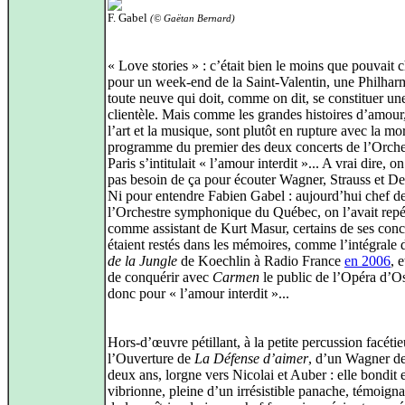
F. Gabel
(© Gaëtan Bernard)
« Love stories » : c’était bien le moins que pouvait c
pour un week-end de la Saint-Valentin, une Philhar
toute neuve qui doit, comme on dit, se constituer un
clientèle. Mais comme les grandes histoires d’amour
l’art et la musique, sont plutôt en rupture avec la mor
programme du premier des deux concerts de l’Orche
Paris s’intitulait « l’amour interdit »... A vrai dire, o
pas besoin de ça pour écouter Wagner, Strauss et D
Ni pour entendre Fabien Gabel : aujourd’hui chef d
l’Orchestre symphonique du Québec, on l’avait repé
comme assistant de Kurt Masur, certains de ses conc
étaient restés dans les mémoires, comme l’intégrale
de la Jungle
de Koechlin à Radio France
en 2006
, e
de conquérir avec
Carmen
le public de l’Opéra d’O
donc pour « l’amour interdit »...
Hors-d’œuvre pétillant, à la petite percussion facétie
l’Ouverture de
La Défense d’aimer
, d’un Wagner de
deux ans, lorgne vers Nicolai et Auber : elle bondit e
vibrionne, pleine d’un irrésistible panache, témoigna