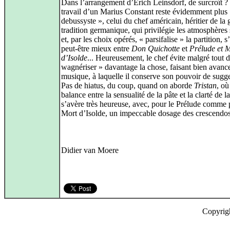
Dans l’arrangement d’Erich Leinsdorf, de surcroît ? 
travail d’un Marius Constant reste évidemment plus
debussyste », celui du chef américain, héritier de la
tradition germanique, qui privilégie les atmosphère
et, par les choix opérés, « parsifalise » la partition, s
peut-être mieux entre
Don Quichotte
et
Prélude et 
d’Isolde
... Heureusement, le chef évite malgré tout 
wagnériser » davantage la chose, faisant bien avance
musique, à laquelle il conserve son pouvoir de sugge
Pas de hiatus, du coup, quand on aborde
Tristan
, où
balance entre la sensualité de la pâte et la clarté de l
s’avère très heureuse, avec, pour le Prélude comme 
Mort d’Isolde, un impeccable dosage des crescendos
Didier van Moere
Copyrig