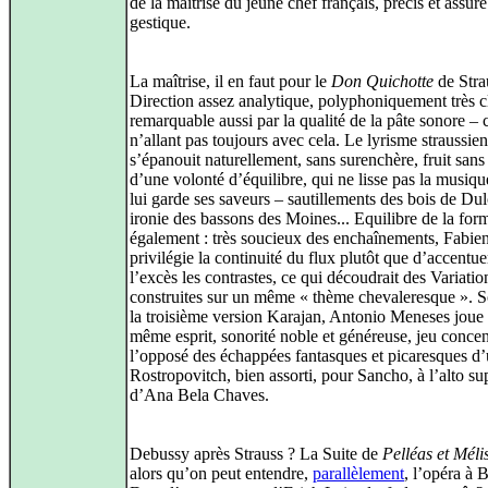
de la maîtrise du jeune chef français, précis et assur
gestique.
La maîtrise, il en faut pour le
Don Quichotte
de Stra
Direction assez analytique, polyphoniquement très cl
remarquable aussi par la qualité de la pâte sonore – 
n’allant pas toujours avec cela. Le lyrisme straussien
s’épanouit naturellement, sans surenchère, fruit sans
d’une volonté d’équilibre, qui ne lisse pas la musiq
lui garde ses saveurs – sautillements des bois de Dul
ironie des bassons des Moines... Equilibre de la for
également : très soucieux des enchaînements, Fabie
privilégie la continuité du flux plutôt que d’accentue
l’excès les contrastes, ce qui découdrait des Variatio
construites sur un même « thème chevaleresque ». So
la troisième version Karajan, Antonio Meneses joue 
même esprit, sonorité noble et généreuse, jeu concen
l’opposé des échappées fantasques et picaresques d
Rostropovitch, bien assorti, pour Sancho, à l’alto su
d’Ana Bela Chaves.
Debussy après Strauss ? La Suite de
Pelléas et Mél
alors qu’on peut entendre,
parallèlement
, l’opéra à B